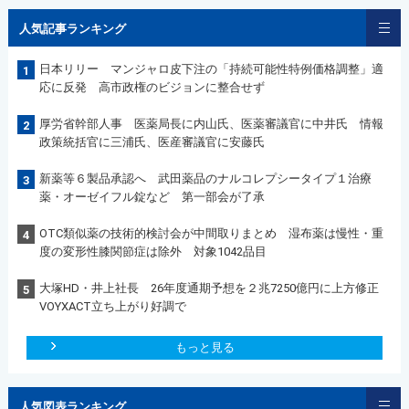
人気記事ランキング
日本リリー マンジャロ皮下注の「持続可能性特例価格調整」適
1
応に反発 高市政権のビジョンに整合せず
厚労省幹部人事 医薬局長に内山氏、医薬審議官に中井氏 情報
2
政策統括官に三浦氏、医産審議官に安藤氏
新薬等６製品承認へ 武田薬品のナルコレプシータイプ１治療
3
薬・オーゼイフル錠など 第一部会が了承
OTC類似薬の技術的検討会が中間取りまとめ 湿布薬は慢性・重
4
度の変形性膝関節症は除外 対象1042品目
大塚HD・井上社長 26年度通期予想を２兆7250億円に上方修正
5
VOYXACT立ち上がり好調で
もっと見る
人気図表ランキング