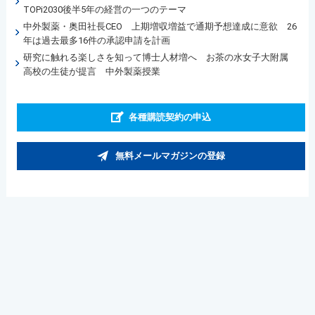
TOPi2030後半5年の経営の一つのテーマ
中外製薬・奥田社長CEO 上期増収増益で通期予想達成に意欲 26
年は過去最多16件の承認申請を計画
研究に触れる楽しさを知って博士人材増へ お茶の水女子大附属
高校の生徒が提言 中外製薬授業
各種購読契約の申込
無料メールマガジンの登録