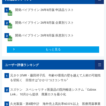
開発パイプライン 26年8月版 申請品リスト
1
開発パイプライン 26年8月版 企業別リスト
2
開発パイプライン 26年8月版 疾患別リスト
3
もっと見る
ユーザー評価ランキング
元タケダMR・藤田祥子氏 年齢や環境の壁を越えて人材の可能性
1
を切拓く 目指すは”かかりつけコンサル“
スズケン スペシャリティ医薬品の院内輸送システム「Cubixx
2
Link」 10月から提供 廃棄ロスを最小化
久光製薬・第8期中計 海外売上高比率60.0％以上 医療用薬事業
3