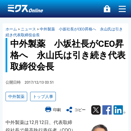
ホーム
>
ニュース
>
中外製薬 小坂社長がCEO昇格へ 永山氏は引き
続き代表取締役会長
中外製薬 小坂社長がCEO昇
格へ 永山氏は引き続き代表
取締役会長
公開日時 2017/12/13 03:51
中外製薬
トップ人事
Twitter
Facebook
Lin
印刷
コピー
中外製薬は12月12日、代表取締
役社長で最高執行責任者（COO）