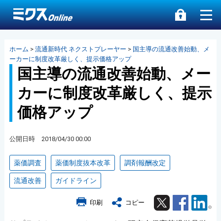
ホーム
>
流通新時代 ネクストプレーヤー
>
国主導の流通改善始動、メ
ーカーに制度改革厳しく、提示価格アップ
国主導の流通改善始動、メー
カーに制度改革厳しく、提示
価格アップ
公開日時 2018/04/30 00:00
薬価調査
薬価制度抜本改革
調剤報酬改定
流通改善
ガイドライン
Twitter
Facebook
Lin
印刷
コピー