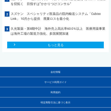
を切拓く 目指すは”かかりつけコンサル“
スズケン スペシャリティ医薬品の院内輸送システム「Cubixx
2
Link」 10月から提供 廃棄ロスを最小化
久光製薬・第8期中計 海外売上高比率60.0％以上 医療用薬事業
3
は海外工場の製造力強化、多国展開加速
もっと見る
会社情報
サービス利用ガイド
利用規約
特定商取引法に基づく表示