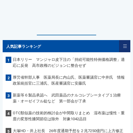
人気記事ランキング
日本リリー マンジャロ皮下注の「持続可能性特例価格調整」適
1
応に反発 高市政権のビジョンに整合せず
厚労省幹部人事 医薬局長に内山氏、医薬審議官に中井氏 情報
2
政策統括官に三浦氏、医産審議官に安藤氏
新薬等６製品承認へ 武田薬品のナルコレプシータイプ１治療
3
薬・オーゼイフル錠など 第一部会が了承
OTC類似薬の技術的検討会が中間取りまとめ 湿布薬は慢性・重
4
度の変形性膝関節症は除外 対象1042品目
大塚HD・井上社長 26年度通期予想を２兆7250億円に上方修正
5