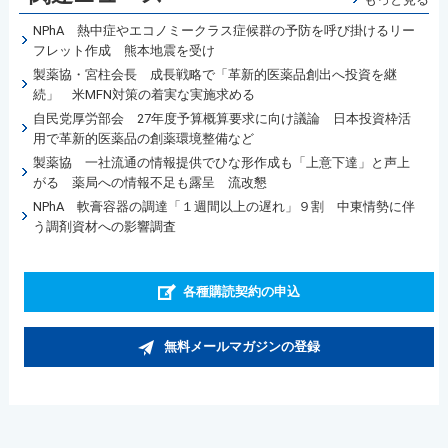
NPhA 熱中症やエコノミークラス症候群の予防を呼び掛けるリー
フレット作成 熊本地震を受け
製薬協・宮柱会長 成長戦略で「革新的医薬品創出へ投資を継
続」 米MFN対策の着実な実施求める
自民党厚労部会 27年度予算概算要求に向け議論 日本投資枠活
用で革新的医薬品の創薬環境整備など
製薬協 一社流通の情報提供でひな形作成も「上意下達」と声上
がる 薬局への情報不足も露呈 流改懇
NPhA 軟膏容器の調達「１週間以上の遅れ」９割 中東情勢に伴
う調剤資材への影響調査
各種購読契約の申込
無料メールマガジンの登録