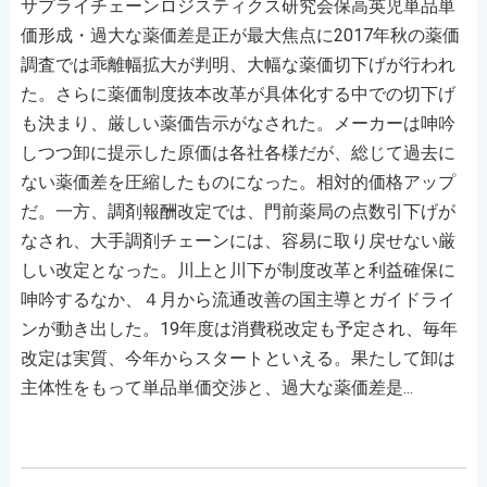
サプライチェーンロジスティクス研究会保高英児単品単
価形成・過大な薬価差是正が最大焦点に2017年秋の薬価
調査では乖離幅拡大が判明、大幅な薬価切下げが行われ
た。さらに薬価制度抜本改革が具体化する中での切下げ
も決まり、厳しい薬価告示がなされた。メーカーは呻吟
しつつ卸に提示した原価は各社各様だが、総じて過去に
ない薬価差を圧縮したものになった。相対的価格アップ
だ。一方、調剤報酬改定では、門前薬局の点数引下げが
なされ、大手調剤チェーンには、容易に取り戻せない厳
しい改定となった。川上と川下が制度改革と利益確保に
呻吟するなか、４月から流通改善の国主導とガイドライ
ンが動き出した。19年度は消費税改定も予定され、毎年
改定は実質、今年からスタートといえる。果たして卸は
主体性をもって単品単価交渉と、過大な薬価差是...