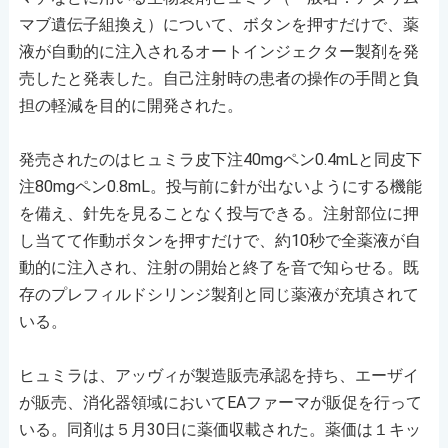
マブ遺伝子組換え）について、ボタンを押すだけで、薬
液が自動的に注入されるオートインジェクター製剤を発
売したと発表した。自己注射時の患者の操作の手間と負
担の軽減を目的に開発された。
発売されたのはヒュミラ皮下注40mgペン0.4mLと同皮下
注80mgペン0.8mL。投与前に針が出ないようにする機能
を備え、針先を見ることなく投与できる。注射部位に押
し当てて作動ボタンを押すだけで、約10秒で全薬液が自
動的に注入され、注射の開始と終了を音で知らせる。既
存のプレフィルドシリンジ製剤と同じ薬液が充填されて
いる。
ヒュミラは、アッヴィが製造販売承認を持ち、エーザイ
が販売、消化器領域においてEAファーマが販促を行って
いる。同剤は５月30日に薬価収載された。薬価は１キッ