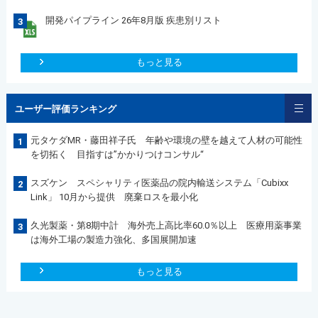
開発パイプライン 26年8月版 疾患別リスト
3
もっと見る
ユーザー評価ランキング
元タケダMR・藤田祥子氏 年齢や環境の壁を越えて人材の可能性
1
を切拓く 目指すは”かかりつけコンサル“
スズケン スペシャリティ医薬品の院内輸送システム「Cubixx
2
Link」 10月から提供 廃棄ロスを最小化
久光製薬・第8期中計 海外売上高比率60.0％以上 医療用薬事業
3
は海外工場の製造力強化、多国展開加速
もっと見る