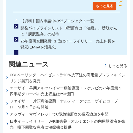
もっと見る
【資料】国内申請中の92プロジェクト一覧
開発パイプラインリスト B型肝炎は「治癒」、膀胱がん
で「膀胱温存」の期待
25年度研究開発費 １位はイーライリリー 売上伸長を
背景にM&Aを活発化
関連ニュース
もっと見る
CSLベーリング ハイゼントラ20％皮下注の高用量プレフィルドシ
リンジ製剤を発売
エーザイ 早期アルツハイマー病治療薬・レケンビの26年度第１
四半期グローバル売上収益は293億円
ファイザー 片頭痛治療薬・ナルティークでエーザイとコ・プ
ロ ９月１日から開始
アッヴィ マヴィレットでC型急性肝炎の適応追加を申請
日本イーライリリー JAK阻害薬・オルミエントの内用懸濁液を発
売 嚥下困難な患者に治療機会提供