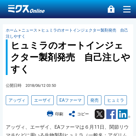
ホーム
>
ニュース
>
ヒュミラのオートインジェクター製剤発売 自己
注しやすく
ヒュミラのオートインジェ
クター製剤発売 自己注しや
すく
公開日時 2018/06/12 03:50
アッヴィ
エーザイ
EAファーマ
発売
ヒュミラ
Twitter
Facebook
Lin
印刷
コピー
アッヴィ、エーザイ、EAファーマは６月11日、関節リウ
マチなどに用いる生物製剤ヒュミラ（一般名：アダリム