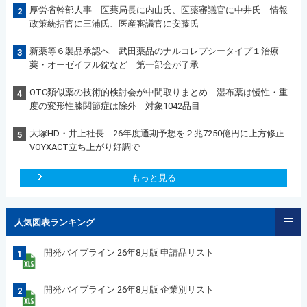
厚労省幹部人事 医薬局長に内山氏、医薬審議官に中井氏 情報
2
政策統括官に三浦氏、医産審議官に安藤氏
新薬等６製品承認へ 武田薬品のナルコレプシータイプ１治療
3
薬・オーゼイフル錠など 第一部会が了承
OTC類似薬の技術的検討会が中間取りまとめ 湿布薬は慢性・重
4
度の変形性膝関節症は除外 対象1042品目
大塚HD・井上社長 26年度通期予想を２兆7250億円に上方修正
5
VOYXACT立ち上がり好調で
もっと見る
人気図表ランキング
開発パイプライン 26年8月版 申請品リスト
1
開発パイプライン 26年8月版 企業別リスト
2