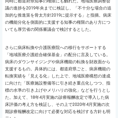
同時に都道府県知事の権限にも触れた。地域医療調整会
議の進捗を2019年央までに検証し、「不十分な場合の追
加的な推進策を骨太方針2019に提示する」と指摘。病床
の機能分化を側面的に支援する知事の権限のあり方につ
いても厚労省の関係審議会で検討するとした。
さらに病床転換や介護医療院への移行をサポートする
「地域医療介護総合確保基金」の配分に言及している。
病床のダウンサイジングや病床機能の転換を財政面から
支援するもの。具体的には、都道府県ごと、病床機能の
転換実績を「見える化」した上で、地域医療構想の達成
に向けた「医療施設整備等に引き続き重点化しつつ、指
標の水準の引き上げやメリハリの強化」などを行うとし
た。加えて、18年4月実施の診療報酬改定で導入した病
床評価の考え方を検証し、その上で2020年4月実施の次
期診療報酬改定に向けて必要な対応を検討する方針も明