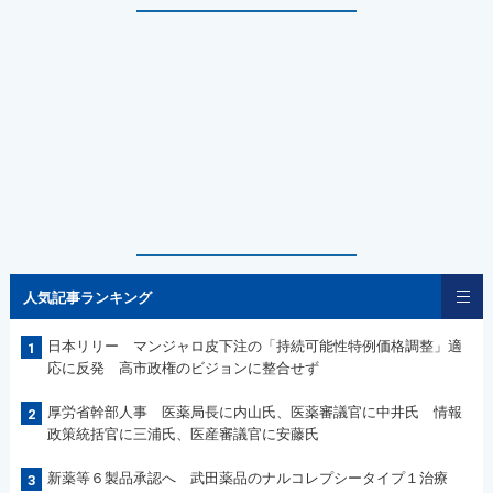
人気記事ランキング
日本リリー マンジャロ皮下注の「持続可能性特例価格調整」適
1
応に反発 高市政権のビジョンに整合せず
厚労省幹部人事 医薬局長に内山氏、医薬審議官に中井氏 情報
2
政策統括官に三浦氏、医産審議官に安藤氏
新薬等６製品承認へ 武田薬品のナルコレプシータイプ１治療
3