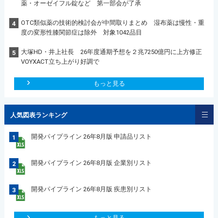
薬・オーゼイフル錠など 第一部会が了承
OTC類似薬の技術的検討会が中間取りまとめ 湿布薬は慢性・重
4
度の変形性膝関節症は除外 対象1042品目
大塚HD・井上社長 26年度通期予想を２兆7250億円に上方修正
5
VOYXACT立ち上がり好調で
もっと見る
人気図表ランキング
開発パイプライン 26年8月版 申請品リスト
1
開発パイプライン 26年8月版 企業別リスト
2
開発パイプライン 26年8月版 疾患別リスト
3
もっと見る