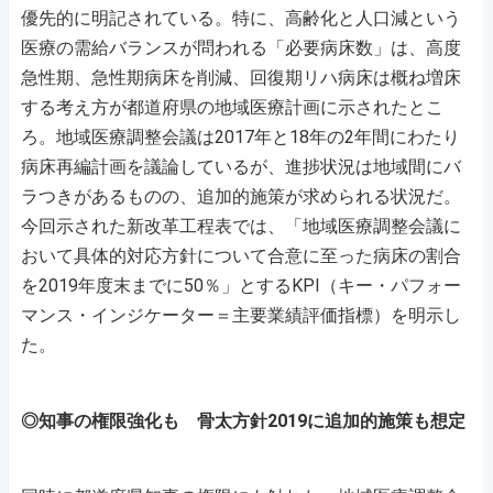
優先的に明記されている。特に、高齢化と人口減という
医療の需給バランスが問われる「必要病床数」は、高度
急性期、急性期病床を削減、回復期リハ病床は概ね増床
する考え方が都道府県の地域医療計画に示されたとこ
ろ。地域医療調整会議は2017年と18年の2年間にわたり
病床再編計画を議論しているが、進捗状況は地域間にバ
ラつきがあるものの、追加的施策が求められる状況だ。
今回示された新改革工程表では、「地域医療調整会議に
おいて具体的対応方針について合意に至った病床の割合
を2019年度末までに50％」とするKPI（キー・パフォー
マンス・インジケーター＝主要業績評価指標）を明示し
た。
◎知事の権限強化も 骨太方針2019に追加的施策も想定