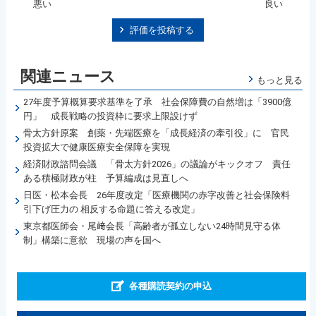
悪い
良い
評価を投稿する
関連ニュース
もっと見る
27年度予算概算要求基準を了承 社会保障費の自然増は「3900億
円」 成長戦略の投資枠に要求上限設けず
骨太方針原案 創薬・先端医療を「成長経済の牽引役」に 官民
投資拡大で健康医療安全保障を実現
経済財政諮問会議 「骨太方針2026」の議論がキックオフ 責任
ある積極財政が柱 予算編成は見直しへ
日医・松本会長 26年度改定「医療機関の赤字改善と社会保険料
引下げ圧力の 相反する命題に答える改定」
東京都医師会・尾﨑会長「高齢者が孤立しない24時間見守る体
制」構築に意欲 現場の声を国へ
各種購読契約の申込