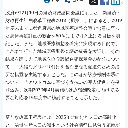
印刷
コピー
政府が12月10日の経済財政諮問会議に示した「新経済・
財政再生計画改革工程表2018（原案）」によると、2019
年度末までに都道府県の地域医療調整会議で合意に至っ
た病床再編計画の割合を50％にまで引き上げる目標を明
記した。また、地域医療構想を着実に実現する目的で、
これまで行った地域医療調整会議の成果を検証し、その
結果を踏まえて地域医療介護総合確保基金の配分につい
て、「大幅なメリハリ付けを含む更なる促進のための必
要な措置を実施する」とした。このほか診療報酬体系に
ついて、「アウトカムに基づく支払いの導入促進」を盛
り込み、次期2020年4月実施の診療報酬改定に向けて必
要な対応を19年度中に検討することも示した。
新たな改革工程表には、2025年に向けた人口の高齢化
と、労働生産人口の減少という社会情勢に見合う施策が