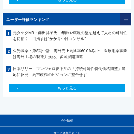
ユーザー評価ランキング
元タケダMR・藤田祥子氏 年齢や環境の壁を越えて人材の可能性
1
を切拓く 目指すは”かかりつけコンサル“
久光製薬・第8期中計 海外売上高比率60.0％以上 医療用薬事業
2
は海外工場の製造力強化、多国展開加速
日本リリー マンジャロ皮下注の「持続可能性特例価格調整」適
3
応に反発 高市政権のビジョンに整合せず
もっと見る
会社情報
サービス利用ガイド