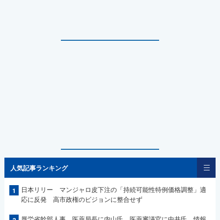
人気記事ランキング
日本リリー マンジャロ皮下注の「持続可能性特例価格調整」適
1
応に反発 高市政権のビジョンに整合せず
厚労省幹部人事 医薬局長に内山氏、医薬審議官に中井氏 情報