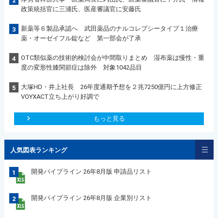
2
政策統括官に三浦氏、医産審議官に安藤氏
新薬等６製品承認へ 武田薬品のナルコレプシータイプ１治療
3
薬・オーゼイフル錠など 第一部会が了承
OTC類似薬の技術的検討会が中間取りまとめ 湿布薬は慢性・重
4
度の変形性膝関節症は除外 対象1042品目
大塚HD・井上社長 26年度通期予想を２兆7250億円に上方修正
5
VOYXACT立ち上がり好調で
もっと見る
人気図表ランキング
開発パイプライン 26年8月版 申請品リスト
1
開発パイプライン 26年8月版 企業別リスト
2