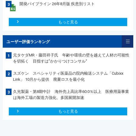
開発パイプライン 26年8月版 疾患別リスト
3
もっと見る
ユーザー評価ランキング
元タケダMR・藤田祥子氏 年齢や環境の壁を越えて人材の可能性
1
を切拓く 目指すは”かかりつけコンサル“
スズケン スペシャリティ医薬品の院内輸送システム「Cubixx
2
Link」 10月から提供 廃棄ロスを最小化
久光製薬・第8期中計 海外売上高比率60.0％以上 医療用薬事業
3
は海外工場の製造力強化、多国展開加速
もっと見る