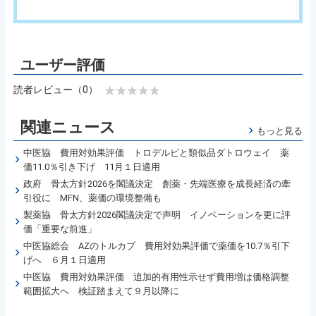
読者レビュー（0）
関連ニュース
もっと見る
中医協 費用対効果評価 トロデルビと類似品ダトロウェイ 薬
価11.0％引き下げ 11月１日適用
政府 骨太方針2026を閣議決定 創薬・先端医療を成長経済の牽
引役に MFN、薬価の環境整備も
製薬協 骨太方針2026閣議決定で声明 イノベーションを更に評
価「重要な前進」
中医協総会 AZのトルカプ 費用対効果評価で薬価を10.7％引下
げへ ６月１日適用
中医協 費用対効果評価 追加的有用性示せず費用増は価格調整
範囲拡大へ 検証踏まえて９月以降に