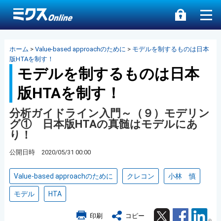
ホーム
>
Value-based approachのために
>
モデルを制するものは日本
版HTAを制す！
モデルを制するものは日本
版HTAを制す！
分析ガイドライン入門～（９）モデリン
グ① 日本版HTAの真髄はモデルにあ
り！
公開日時 2020/05/31 00:00
Value-based approachのために
クレコン
小林 慎
モデル
HTA
Twitter
Facebook
Lin
印刷
コピー