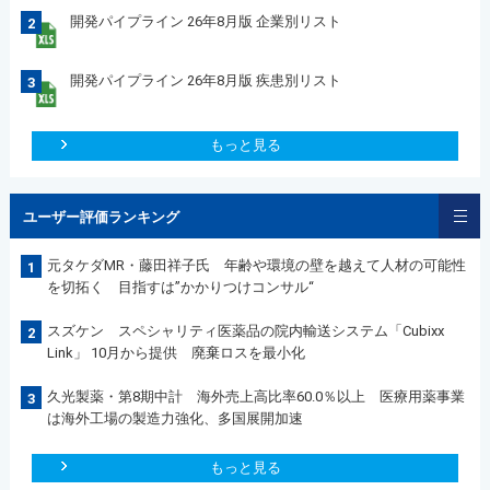
開発パイプライン 26年8月版 企業別リスト
2
開発パイプライン 26年8月版 疾患別リスト
3
もっと見る
ユーザー評価ランキング
元タケダMR・藤田祥子氏 年齢や環境の壁を越えて人材の可能性
1
を切拓く 目指すは”かかりつけコンサル“
スズケン スペシャリティ医薬品の院内輸送システム「Cubixx
2
Link」 10月から提供 廃棄ロスを最小化
久光製薬・第8期中計 海外売上高比率60.0％以上 医療用薬事業
3
は海外工場の製造力強化、多国展開加速
もっと見る