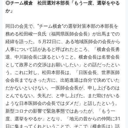
◎チーム横倉 松田選対本部長「もう一度、選挙をやる
か」
同日の会見で、“チーム横倉”の選挙対策本部の本部長を
務める松田峻一良氏（福岡県医師会会長）が出馬までの
経緯を語った。５月22日に、ある地域医師会の会長から
人事について話があると呼ばれたところ、「横倉会長勇
退、中川副会長に譲るということ。横倉会長は名誉会長
として政界との交渉はお願いしたい」との話だったとい
う。これに対し、松田本部長は、「日医会長、世界医師
会会長までなさった方に、出処進退は自分で決めていた
だかないといけない。一医師会会長が、申し上げるのは
とんでもない。失礼だ、と申し上げた。まだ助けがいる
ような日本医師会の会長ではダメだ」と話したという。
新型コロナの影響で緊急事態ではあったが、「もう一
度、選挙をやるか」となり、「地元の昔からの仲間に31
日に集まってくれということで、そこで（横倉氏は）話