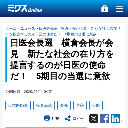
ホーム
>
ニュース
>
日医会長選 横倉会長が会見 新たな社会の在り
方を提言するのが日医の使命だ！ 5期目の当選に意欲
日医会長選 横倉会長が会
見 新たな社会の在り方を
提言するのが日医の使命
だ！ 5期目の当選に意欲
公開日時 2020/06/11 04:51
日本医師会
横倉義武
会長
選挙
日医
Twitter
Facebook
Lin
印刷
コピー