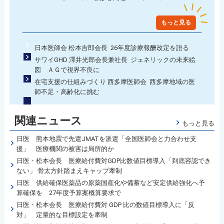
もっと見る
日本医師会 松本吉郎会長 26年度診療報酬改定を語る
サワイGHD 澤井光郎会長兼社長 ジェネリックの未来絵
図 ＡＧで視界不良に
在宅支援の仕組みづくり 西多摩医師会 西多摩地域の医
師不足・高齢化に挑む
関連ニュース
もっと見る
日医 熊本地震で先遣JMATを派遣「全国医師会と力合わせ支
援」 医療機関の被害は局所的か
日医・松本会長 医療給付費対GDP比数値目標導入「到底容認でき
ない」 骨太方針踏まえキャップ牽制
日医 供給確保医薬品の原薬国産化や備蓄など安定供給強化へ予
算確保を 27年度予算案概算要求で
日医・松本会長 医療給付費対 GDP 比の数値目標導入に「反
対」 定量的な目標設定を牽制