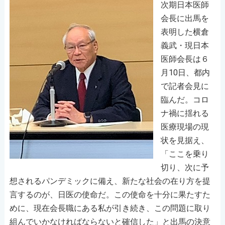
次期日本医師
会長に出馬を
表明した横倉
義武・現日本
医師会長は６
月10日、都内
で記者会見に
臨んだ。コロ
ナ禍に揺れる
医療現場の現
状を見据え、
「ここを乗り
切り、次に予
想されるパンデミックに備え、新たな社会の在り方を提
言するのが、日医の使命だ。この使命を十分に果たすた
めに、現在会長職にある私が引き続き、この問題に取り
組んでいかなければならないと確信した」と出馬の決意