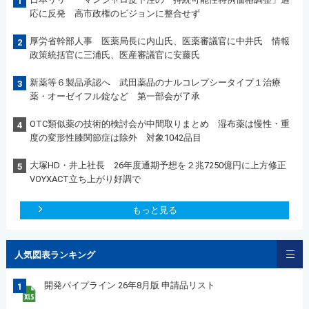
1
応に反発 高市政権のビジョンに整合せず
厚労省幹部人事 医薬局長に内山氏、医薬審議官に中井氏 情報
2
政策統括官に三浦氏、医産審議官に安藤氏
新薬等６製品承認へ 武田薬品のナルコレプシータイプ１治療
3
薬・オーゼイフル錠など 第一部会が了承
OTC類似薬の技術的検討会が中間取りまとめ 湿布薬は慢性・重
4
度の変形性膝関節症は除外 対象1042品目
大塚HD・井上社長 26年度通期予想を２兆7250億円に上方修正
5
VOYXACT立ち上がり好調で
もっと見る
人気図表ランキング
開発パイプライン 26年8月版 申請品リスト
1