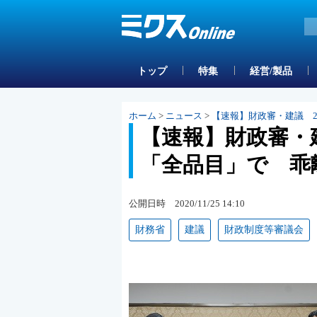
トップ
特集
経営/製品
ホーム
>
ニュース
>
【速報】財政審・建議 
【速報】財政審・
「全品目」で 乖
公開日時 2020/11/25 14:10
財務省
建議
財政制度等審議会