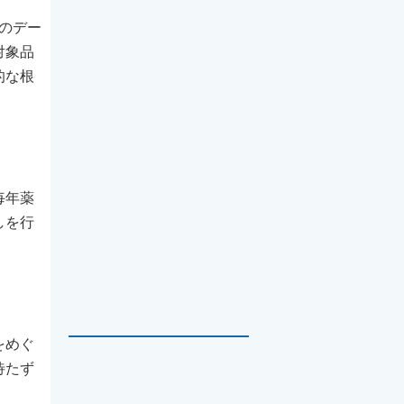
とのデー
対象品
的な根
毎年薬
しを行
をめぐ
待たず