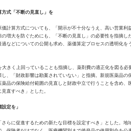
算方式「不断の見直し」を
原価計算方式についても、「開示が不十分なうえ、高い営業利
担の増大を防ぐためにも、「不断の見直し」の必要性を指摘し
経過などについての公開も求め、薬価算定プロセスの透明化を
率を大きく上回っていることも指摘し、薬剤費の適正化を図る必
際し、「財政影響は勘案されていない」と指摘。新規医薬品の
医薬品の保険給付範囲の見直しと財政中立で行うことを含め、
に見直すべき」とした。
標設定を」
、「さらに促進するための新たな目標を設定すべき」とした。地
で、保険者だけでなく、医療機関別まで後発品の使用割合を公