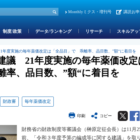
Monthlyミクス・増刊号
講読お申
制度/政策
データ/ランキング
リサーチ
スキルアッ
21年度実施の毎年薬価改定は「全品目」で 乖離率、品目数、”額“に着目を
建議 21年度実施の毎年薬価改定
離率、品目数、”額“に着目を
財政審
毎年薬価改定
Twitter
印刷
コピー
財務省の財政制度等審議会（榊原定征会長）は11月2
前、「令和３年度予算の編成等に関する建議」を取