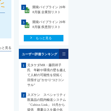
開発パイプライン 26年
2
8月版 企業別リスト
開発パイプライン 26年
3
8月版 疾患別リスト
もっと見る
っと見る
一覧
ユーザー評価ランキング
元タケダMR・藤田祥子
1
氏 年齢や環境の壁を越え
て人材の可能性を切拓く
目指すは”かかりつけコン
サル“
スズケン スペシャリティ
2
医薬品の院内輸送システム
「Cubixx Link」 10月から
提供 廃棄ロスを最小化