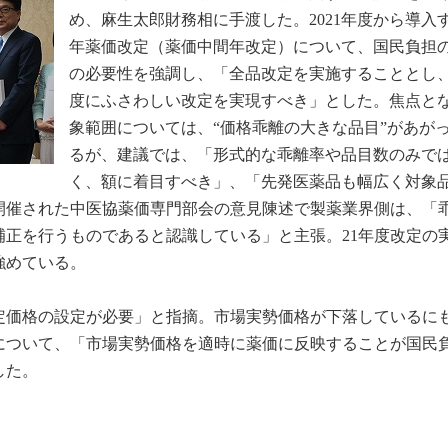
め、麻生太郎財務相に手渡した。2021年度から導入
年薬価改定（薬価中間年改定）について、国民負担
の必要性を強調し、「全品改定を実施することとし
度にふさわしい改定を実現すべき」とした。焦点と
象範囲については、“価格乖離の大きな品目”があが
るが、建議では、「形式的な乖離率や品目数のみで
く、額に着目すべき」、「先発医薬品も幅広く対象
開催された中医協薬価専門部会の意見陳述で製薬業界側は、「
補正を行うものであると認識している」と主張。21年度改定の
強めている。
定価格の設定が必要」と指摘。市場実勢価格が下落しているに
について、「市場実勢価格を適時に薬価に反映することが国民
した。
」