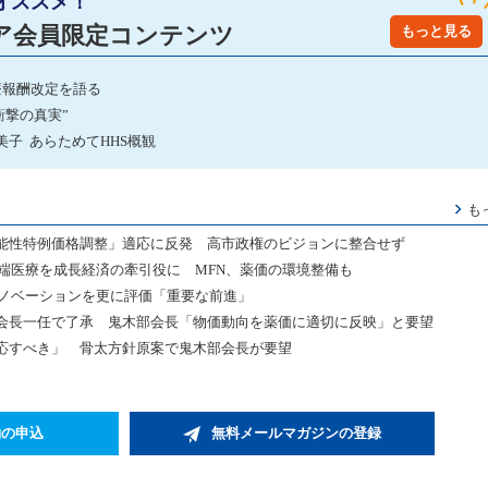
オススメ！
ア会員限定コンテンツ
もっと見る
療報酬改定を語る
衝撃の真実”
子 あらためてHHS概観
も
能性特例価格調整」適応に反発 高市政権のビジョンに整合せず
先端医療を成長経済の牽引役に MFN、薬価の環境整備も
イノベーションを更に評価「重要な前進」
会長一任で了承 鬼木部会長「物価動向を薬価に適切に反映」と要望
応すべき」 骨太方針原案で鬼木部会長が要望
約の申込
無料メールマガジンの登録