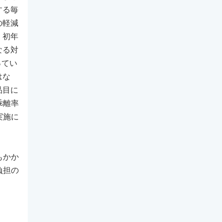
する毎
の軽減
、初年
なる対
ってい
はな
品目に
乖離率
実施に
もかか
負担の