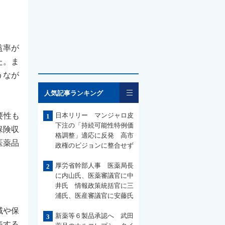
益率が
た。ま
うなが
一覧
人気記事ランキング
要性も
日本リリー マンジャロ皮
1
下注の「持続可能性特例価
保険収
格調整」適応に反発 高市
医薬品
政権のビジョンに整合せず
厚労省幹部人事 医薬局長
2
に内山氏、医薬審議官に中
井氏 情報政策統括官に三
浦氏、医産審議官に安藤氏
域や保
新薬等６製品承認へ 武田
3
表する