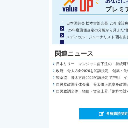
あなたに
プレミ
日本医師会 松本吉郎会長 26年度診
25年度薬価改定の分析から見えた“
メディカル・ジャーナリスト 西村由美
関連ニュース
日本リリー マンジャロ皮下注の「持続可
政府 骨太方針2026を閣議決定 創薬・
製薬協 骨太方針2026閣議決定で声明 
自民党政調全体会議 骨太修正原案を政調
自民政調全体 物価・賃金上昇「別枠で対
各種購読契