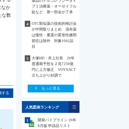
薬品のナルコレプシータイ
プ１治療薬・オーゼイフル
むなか
錠など 第一部会が了承
たな数
OTC類似薬の技術的検討会
4
が中間取りまとめ 湿布薬
は慢性・重度の変形性膝関
節症は除外 対象1042品
目
大塚HD・井上社長 26年
5
度通期予想を２兆7250億
円に上方修正 VOYXACT
立ち上がり好調で
もっと見る
稿する
一覧
人気図表ランキング
開発パイプライン 26年
1
8月版 申請品リスト