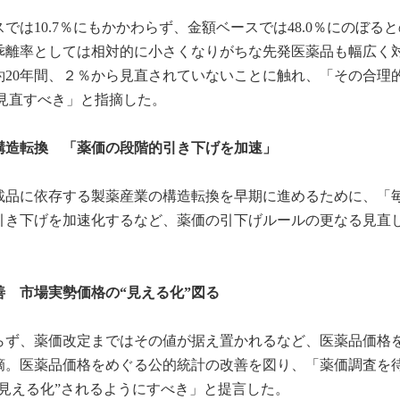
は10.7％にもかかわらず、金額ベースでは48.0％にのぼる
乖離率としては相対的に小さくなりがちな先発医薬品も幅広く
約20年間、２％から見直されていないことに触れ、「その合理
見直すべき」と指摘した。
構造転換 「薬価の段階的引き下げを加速」
載品に依存する製薬産業の構造転換を早期に進めるために、「
引き下げを加速化するなど、薬価の引下げルールの更なる見直
 市場実勢価格の“見える化”図る
らず、薬価改定まではその値が据え置かれるなど、医薬品価格
摘。医薬品価格をめぐる公的統計の改善を図り、「薬価調査を
見える化”されるようにすべき」と提言した。