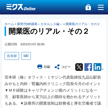
ホーム
>
新世代MR講座～カタルシス編～
>
開業医のリアル・その２
開業医のリアル・その２
公開日時 2025/01/01 00:00
宮本研
MR
Twitter
Facebook
Lin
印刷
コピー
宮本研（株）オフィス・ミヤジン代表取締役九品仏駅前
みやもと内科・腎臓内科クリニック院長今月のポイント
▼ＭＲ経験はキャリアチェンジ後のメリットになる一
方、顧客医師から実力以上の期待を抱かれるデメリット
もある。▼診療所の開業規制は財務省と厚生労働省で議