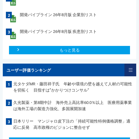
開発パイプライン 26年8月版 企業別リスト
2
開発パイプライン 26年8月版 疾患別リスト
3
もっと見る
ユーザー評価ランキング
元タケダMR・藤田祥子氏 年齢や環境の壁を越えて人材の可能性
1
を切拓く 目指すは”かかりつけコンサル“
久光製薬・第8期中計 海外売上高比率60.0％以上 医療用薬事業
2
は海外工場の製造力強化、多国展開加速
日本リリー マンジャロ皮下注の「持続可能性特例価格調整」適
3
応に反発 高市政権のビジョンに整合せず