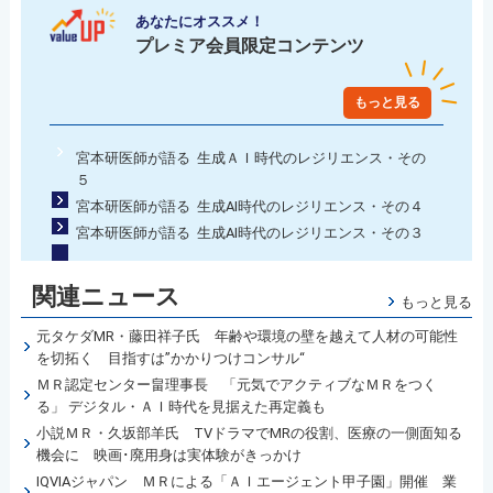
あなたにオススメ！
プレミア会員限定コンテンツ
もっと見る
宮本研医師が語る 生成ＡＩ時代のレジリエンス・その
５
宮本研医師が語る 生成AI時代のレジリエンス・その４
宮本研医師が語る 生成AI時代のレジリエンス・その３
関連ニュース
もっと見る
元タケダMR・藤田祥子氏 年齢や環境の壁を越えて人材の可能性
を切拓く 目指すは”かかりつけコンサル“
ＭＲ認定センター畠理事長 「元気でアクティブなＭＲをつく
る」 デジタル・ＡＩ時代を見据えた再定義も
小説ＭＲ・久坂部羊氏 TVドラマでMRの役割、医療の一側面知る
機会に 映画･廃用身は実体験がきっかけ
IQVIAジャパン ＭＲによる「ＡＩエージェント甲子園」開催 業