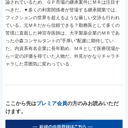
論されているため、ＧＰ市場の継承案件にＭＲは注目す
べきだ。▼多くの利害関係者が登場する継承開業では、
フィクションの世界を超えるような厳しい交渉も行われ
ている。元ＭＲだから信頼できる？勤務医として多くの
苦境に直面した神宮寺医師は、大手製薬企業のＭＲであ
った小森コンサルタントの“手厚い”配慮に期待してい
た。内資系有名企業に長年勤め、ＭＲとして医療現場か
ら一定の評価を得ていた人物だ。外見がかなりチャラチ
ャラした雰囲気に変わっている...
ここから先は
プレミア会員
の方のみお読みいただ
けます。