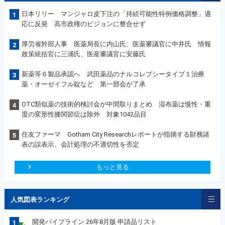
日本リリー マンジャロ皮下注の「持続可能性特例価格調整」適
1
応に反発 高市政権のビジョンに整合せず
厚労省幹部人事 医薬局長に内山氏、医薬審議官に中井氏 情報
2
政策統括官に三浦氏、医産審議官に安藤氏
新薬等６製品承認へ 武田薬品のナルコレプシータイプ１治療
3
薬・オーゼイフル錠など 第一部会が了承
OTC類似薬の技術的検討会が中間取りまとめ 湿布薬は慢性・重
4
度の変形性膝関節症は除外 対象1042品目
住友ファーマ Gotham City Researchレポートが指摘する財務諸
5
表の誤表示、会計処理の不適切性を否定
もっと見る
人気図表ランキング
開発パイプライン 26年8月版 申請品リスト
1