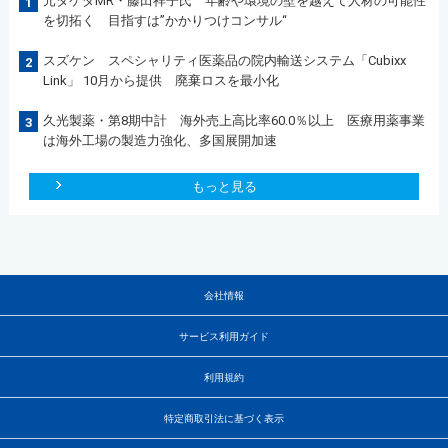
元タケダMR・藤田祥子氏 年齢や環境の壁を越えて人材の可能性
1
を切拓く 目指すは”かかりつけコンサル“
スズケン スペシャリティ医薬品の院内輸送システム「Cubixx
2
Link」 10月から提供 廃棄ロスを最小化
久光製薬・第8期中計 海外売上高比率60.0％以上 医療用薬事業
3
は海外工場の製造力強化、多国展開加速
もっと見る
会社情報
サービス利用ガイド
利用規約
特定商取引法に基づく表示