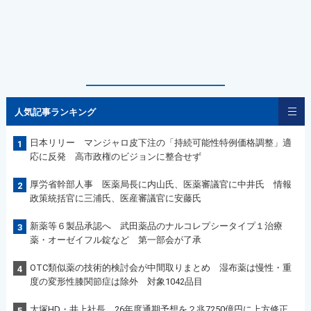
人気記事ランキング
日本リリー マンジャロ皮下注の「持続可能性特例価格調整」適
1
応に反発 高市政権のビジョンに整合せず
厚労省幹部人事 医薬局長に内山氏、医薬審議官に中井氏 情報
2
政策統括官に三浦氏、医産審議官に安藤氏
新薬等６製品承認へ 武田薬品のナルコレプシータイプ１治療
3
薬・オーゼイフル錠など 第一部会が了承
OTC類似薬の技術的検討会が中間取りまとめ 湿布薬は慢性・重
4
度の変形性膝関節症は除外 対象1042品目
大塚HD・井上社長 26年度通期予想を２兆7250億円に上方修正
5