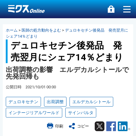
ホーム
>
医師の処方動向をよむ
>
デュロキセチン後発品 発売翌月に
シェア14％どまり
デュロキセチン後発品 発
売翌月にシェア14％どまり
出荷調整の影響 エルデカルシトールで
先発回帰も
公開日時 2021/10/01 00:00
デュロキセチン
出荷調整
エルデカルシトール
インテージリアルワールド
サインバルタ
Twitter
Facebook
Lin
印刷
コピー