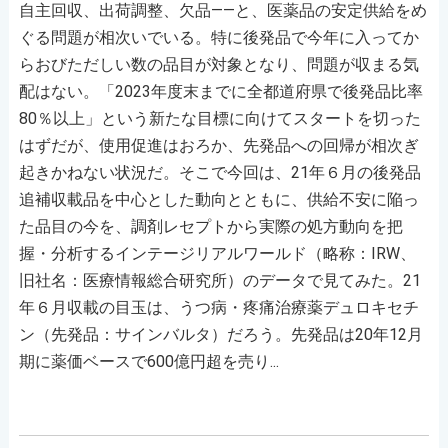
自主回収、出荷調整、欠品――と、医薬品の安定供給をめ
ぐる問題が相次いでいる。特に後発品で今年に入ってか
らおびただしい数の品目が対象となり、問題が収まる気
配はない。「2023年度末までに全都道府県で後発品比率
80％以上」という新たな目標に向けてスタートを切った
はずだが、使用促進はおろか、先発品への回帰が相次ぎ
起きかねない状況だ。そこで今回は、21年６月の後発品
追補収載品を中心とした動向とともに、供給不安に陥っ
た品目の今を、調剤レセプトから実際の処方動向を把
握・分析するインテージリアルワールド（略称：IRW、
旧社名：医療情報総合研究所）のデータで見てみた。21
年６月収載の目玉は、うつ病・疼痛治療薬デュロキセチ
ン（先発品：サインバルタ）だろう。先発品は20年12月
期に薬価ベースで600億円超を売り...