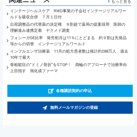
もっと見る
インテージヘルスケア RWD事業の子会社インテージリアルワー
ルドを吸収合併 ７月１日付
出荷調整品の代替薬の決定権 ９割超で薬局の提案採用 医師の
理解進み連携定着 ヤクメド調査
フォシーガGE比率 発売初月は11％にとどまる 約９割は先発品
等からの切替 インテージリアルワールド
インフルエンザ治療薬 11月の処方患者数は推計約288万人 過去
10年で最大
骨粗鬆症の“ドミノ骨折”をSTOP！ 両輪のアプローチで治療率向
上目指す 旭化成ファーマ
各種購読契約の申込
無料メールマガジンの登録