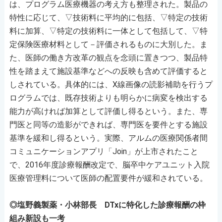
は、プログラム医療機器の考え方も整理された。製品の
特性に応じて、▽技術料に平均的に包括、▽特定の技術
料に加算、▽特定の技術料に一体として包括して、▽特
定保険医療材料として－評価されるものに大別した。ま
た、医師の働き方改革の観点を念頭に置きつつ、製品特
性を踏まえて施設基準などへの反映も含めて評価すると
しされている。具体的には、X線画像の読影補助を行うプ
ログラムでは、既存技術よりも明らかに病変を検出する
能力が高ければ加算として評価し得るという。また、専
門医と同等の造影ができれば、専門医を要件とする施設
基準を緩和し得るという。実際、アルムの医療関係者間
コミュニケーションアプリ「Join」が上市されたこと
で、2016年度診療報酬改定で、脳卒中ケアユニット入院
医療管理料について医師の配置要件が緩和されている。
◎塩野義製薬・小林部長 DTxに特化した診療報酬の枠
組み新設も一考