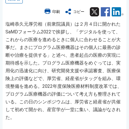
Twitter
Facebook
Lin
印刷
コピー
塩崎恭久元厚労相（前衆院議員）は２月４日に開かれた
SaMDフォーラム2022で挨拶し、「デジタルを使って、
これからの医療を進めるときに個人に合わせることが大
事だ。まさにプログラム医療機器はその個人に最善の診
断や治療を提供する」と述べ、患者起点の医療の実現に
期待感を示した。プログラム医療機器をめぐっては、実
用化の迅速化に向け、研究開発支援や承認審査、医療保
険上の評価などで、厚労省、経産省がタッグを組み、環
境整備を進める。2022年度保険医療材料制度改革では、
プログラム医療機器の評価について考え方も整理されて
いる。この日のシンポジウムは、厚労省と経産省が共催
して初めて開かれ、産官学が一堂に集い、議論がなされ
た。