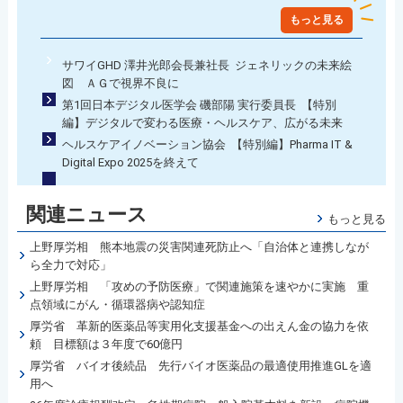
もっと見る
サワイGHD 澤井光郎会長兼社長 ジェネリックの未来絵
図 ＡＧで視界不良に
第1回日本デジタル医学会 磯部陽 実行委員長 【特別
編】デジタルで変わる医療・ヘルスケア、広がる未来
ヘルスケアイノベーション協会 【特別編】Pharma IT &
Digital Expo 2025を終えて
関連ニュース
もっと見る
上野厚労相 熊本地震の災害関連死防止へ「自治体と連携しなが
ら全力で対応」
上野厚労相 「攻めの予防医療」で関連施策を速やかに実施 重
点領域にがん・循環器病や認知症
厚労省 革新的医薬品等実用化支援基金への出えん金の協力を依
頼 目標額は３年度で60億円
厚労省 バイオ後続品 先行バイオ医薬品の最適使用推進GLを適
用へ