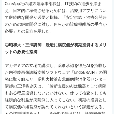
CureApp社の緒方剛薬事部長は、IT技術の進歩を踏ま
え、日常的に稼働させるためには、治療用アプリについ
て継続的な開発が必要と指摘。「安定供給・治療公開時
のための継続開発に対し、何らかの診療報酬所の手当が
必要」との見方を示した。
◎昭和大・三澤講師 浸透に病院側が初期投資するメリ
ットの必要性指摘
アカデミアの立場で講演し、薬事承認を得たAIを搭載し
た内視鏡画像診断支援ソフトウェア「EndoBRAIN」の開
発に取り組んだ、昭和大横浜市北部病院消化器センター
講師の三澤将史氏は、「診断支援のAIは機器として病院
もある程度投資しないといけない。使って検査をしても
経済的な利益が病院側に入ってこない。初期の投資とし
て病院側の経営層が認めてくれないという課題がある」
との課題認識を示し、「SaMDの普及には、診療報酬加