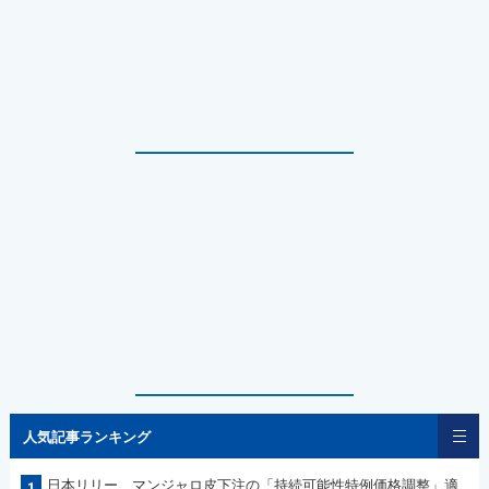
人気記事ランキング
日本リリー マンジャロ皮下注の「持続可能性特例価格調整」適
1