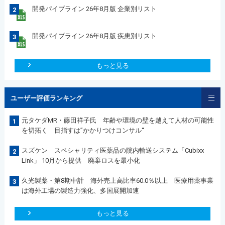
開発パイプライン 26年8月版 企業別リスト
2
開発パイプライン 26年8月版 疾患別リスト
3
もっと見る
ユーザー評価ランキング
元タケダMR・藤田祥子氏 年齢や環境の壁を越えて人材の可能性
1
を切拓く 目指すは”かかりつけコンサル“
スズケン スペシャリティ医薬品の院内輸送システム「Cubixx
2
Link」 10月から提供 廃棄ロスを最小化
久光製薬・第8期中計 海外売上高比率60.0％以上 医療用薬事業
3
は海外工場の製造力強化、多国展開加速
もっと見る