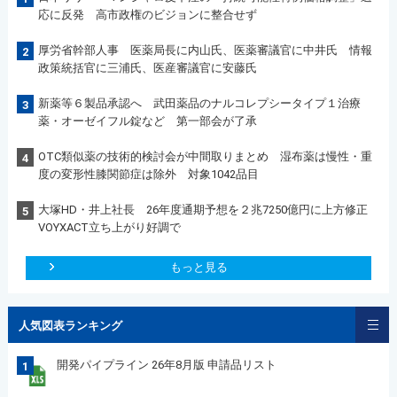
応に反発 高市政権のビジョンに整合せず
厚労省幹部人事 医薬局長に内山氏、医薬審議官に中井氏 情報
2
政策統括官に三浦氏、医産審議官に安藤氏
新薬等６製品承認へ 武田薬品のナルコレプシータイプ１治療
3
薬・オーゼイフル錠など 第一部会が了承
OTC類似薬の技術的検討会が中間取りまとめ 湿布薬は慢性・重
4
度の変形性膝関節症は除外 対象1042品目
大塚HD・井上社長 26年度通期予想を２兆7250億円に上方修正
5
VOYXACT立ち上がり好調で
もっと見る
人気図表ランキング
開発パイプライン 26年8月版 申請品リスト
1