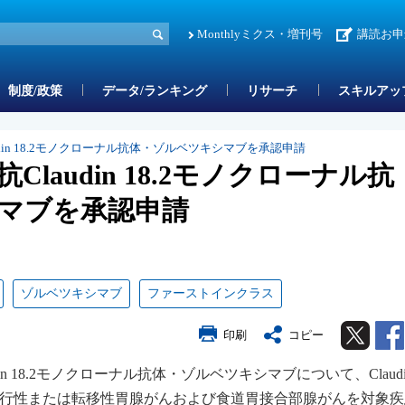
Monthlyミクス・増刊号
講読お申
制度/政策
データ/ランキング
リサーチ
スキルアッ
din 18.2モノクローナル抗体・ゾルベツキシマブを承認申請
laudin 18.2モノクローナル抗
マブを承認申請
ゾルベツキシマブ
ファーストインクラス
Twitter
印刷
コピー
 18.2モノクローナル抗体・ゾルベツキシマブについて、Claudin 
進行性または転移性胃腺がんおよび食道胃接合部腺がんを対象疾