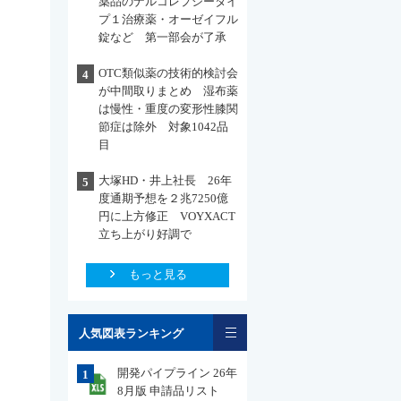
薬品のナルコレプシータイ
プ１治療薬・オーゼイフル
錠など 第一部会が了承
OTC類似薬の技術的検討会
4
が中間取りまとめ 湿布薬
は慢性・重度の変形性膝関
節症は除外 対象1042品
目
大塚HD・井上社長 26年
5
度通期予想を２兆7250億
円に上方修正 VOYXACT
立ち上がり好調で
もっと見る
一覧
人気図表ランキング
開発パイプライン 26年
1
8月版 申請品リスト