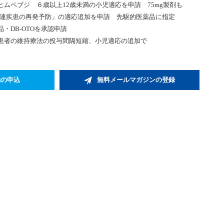
ヒムペブジ ６歳以上12歳未満の小児適応を申請 75mg製剤も
関連疾患の再発予防」の適応追加を申請 先駆的医薬品に指定
・DB-OTOを承認申請
患者の維持療法の投与間隔短縮、小児適応の追加で
約の申込
無料メールマガジンの登録