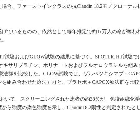
、ファーストインクラスの抗Claudin 18.2モノクローナル
遂げているものの、依然として毎年推定で約５万人の命が奪わ
患。
HT試験およびGLOW試験の結果に基づく。SPOTLIGHT試験で
法（オキサリプラチン、ホリナートおよびフルオロウラシルを組み
6療法群を比較した。GLOW試験では、ゾルベツキシマブ＋CAP
を組み合わせた療法）群と、プラセボ＋CAPOX療法群を比較
試験において、スクリーニングされた患者の約38％が、免疫組織化
ら強度の染色強度を示し、Claudin18.2陽性と判定されたと