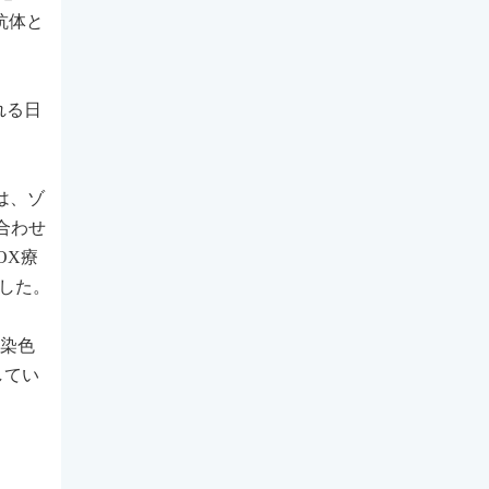
抗体と
れる日
は、ゾ
合わせ
OX療
した。
学染色
してい