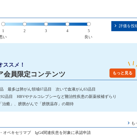
評価を投
1
2
3
4
5
悪い
良い
オススメ！
ア会員限定コンテンツ
もっと見る
発品 最多は肺がん領域67品目 次いで血液がん63品目
数92品目 HBVやナルコレプシーなど難治性疾患の新薬候補ずらり
「治癒」、膀胱がんで「膀胱温存」の期待
も
・オベキセリマブ IgG4関連疾患を対象に承認申請