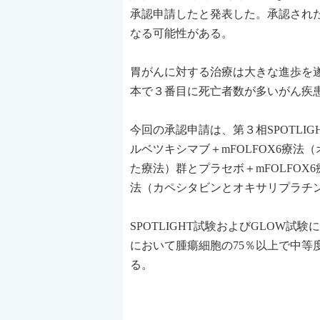
承認申請したと発表した。承認された場合
なる可能性がある。
胃がんに対する治療は大きな進歩を
本で３番目に死亡者数が多いがん疾
今回の承認申請は、第３相SPOTLIG
ルベツキシマブ＋mFOLFOX6療
た療法）群とプラセボ＋mFOLFOX
法（カペシタビンとオキサリプラチン
SPOTLIGHT試験およびGLOW
において腫瘍細胞の75％以上で中等度か
る。