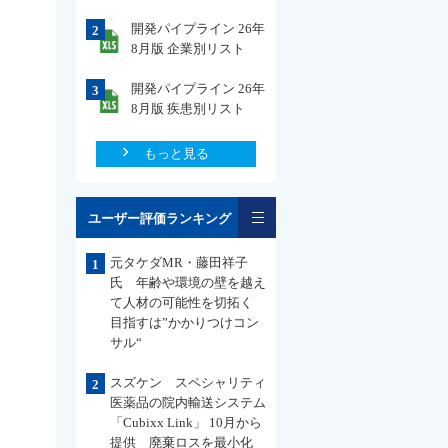
開発パイプライン 26年
2
8月版 企業別リスト
開発パイプライン 26年
3
8月版 疾患別リスト
もっと見る
一覧
ユーザー評価ランキング
元タケダMR・藤田祥子
1
氏 年齢や環境の壁を越え
て人材の可能性を切拓く
目指すは”かかりつけコン
サル“
スズケン スペシャリティ
2
医薬品の院内輸送システム
「Cubixx Link」 10月から
提供 廃棄ロスを最小化