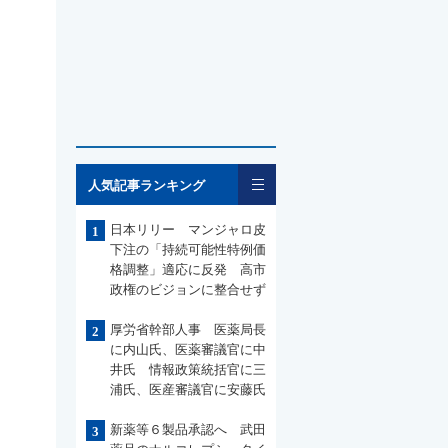
一覧
人気記事ランキング
日本リリー マンジャロ皮
1
下注の「持続可能性特例価
格調整」適応に反発 高市
政権のビジョンに整合せず
厚労省幹部人事 医薬局長
2
に内山氏、医薬審議官に中
井氏 情報政策統括官に三
浦氏、医産審議官に安藤氏
新薬等６製品承認へ 武田
3