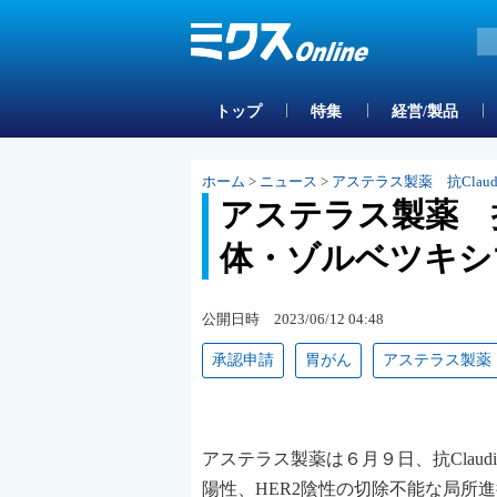
トップ
特集
経営/製品
ホーム
>
ニュース
>
アステラス製薬 抗Clau
アステラス製薬 抗C
体・ゾルベツキシ
公開日時 2023/06/12 04:48
承認申請
胃がん
アステラス製薬
アステラス製薬は６月９日、抗Claudin
陽性、HER2陰性の切除不能な局所