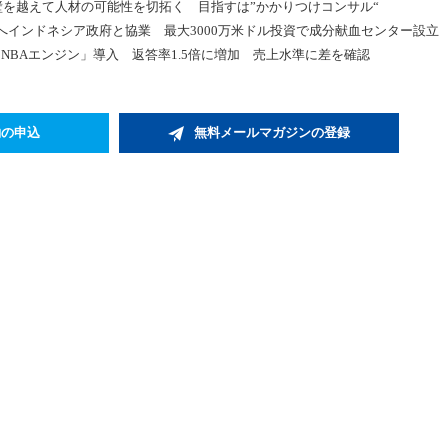
壁を越えて人材の可能性を切拓く 目指すは”かかりつけコンサル“
インドネシア政府と協業 最大3000万米ドル投資で成分献血センター設立
用「NBAエンジン」導入 返答率1.5倍に増加 売上水準に差を確認
約の申込
無料メールマガジンの登録