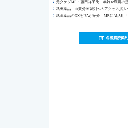
元タケダMR・藤田祥子氏 年齢や環境の
武田薬品 血漿分画製剤へのアクセス拡大へ
武田薬品のDXをIPAが紹介 MRにAI活
各種購読契