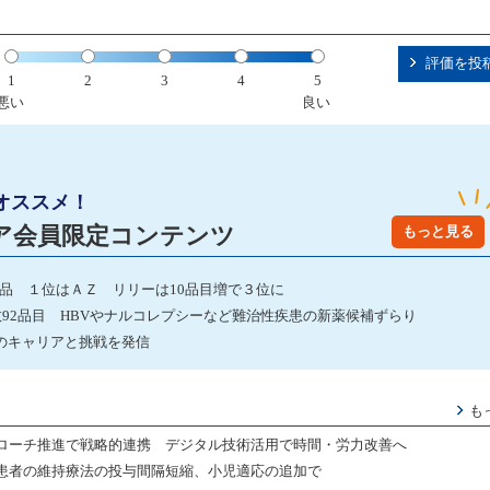
評価を投
1
2
3
4
5
悪い
良い
オススメ！
ア会員限定コンテンツ
もっと見る
発品 １位はＡＺ リリーは10品目増で３位に
数92品目 HBVやナルコレプシーなど難治性疾患の新薬候補ずらり
験者のキャリアと挑戦を発信
も
ローチ推進で戦略的連携 デジタル技術活用で時間・労力改善へ
患者の維持療法の投与間隔短縮、小児適応の追加で