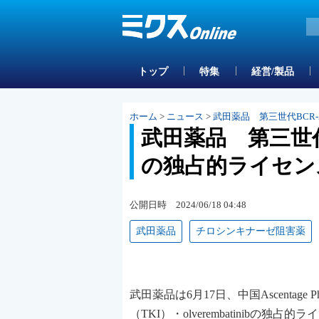
トップ
特集
経営/製品
ホーム
>
ニュース
>
武田薬品 第三世代BCR
武田薬品 第三世代
の独占的ライセン
公開日時 2024/06/18 04:48
武田薬品
チロシンキナーゼ阻害薬
武田薬品は6月17日、中国Ascentag
（TKI）・olverembatini