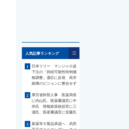
一覧
人気記事ランキング
日本リリー マンジャロ皮
1
下注の「持続可能性特例価
格調整」適応に反発 高市
政権のビジョンに整合せず
厚労省幹部人事 医薬局長
2
に内山氏、医薬審議官に中
井氏 情報政策統括官に三
浦氏、医産審議官に安藤氏
新薬等６製品承認へ 武田
3