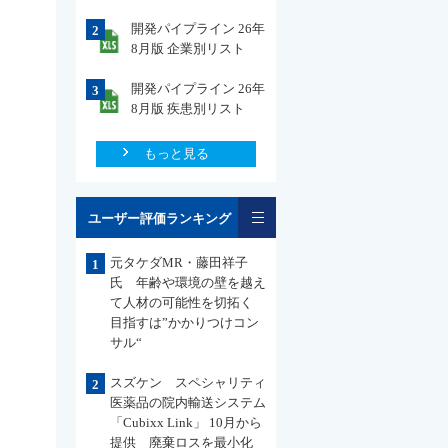
開発パイプライン 26年
2
8月版 企業別リスト
開発パイプライン 26年
3
8月版 疾患別リスト
もっと見る
一覧
ユーザー評価ランキング
元タケダMR・藤田祥子
1
氏 年齢や環境の壁を越え
て人材の可能性を切拓く
目指すは”かかりつけコン
サル“
スズケン スペシャリティ
2
医薬品の院内輸送システム
「Cubixx Link」 10月から
提供 廃棄ロスを最小化