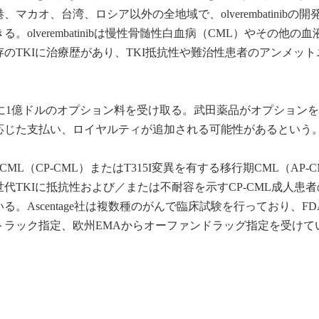
カオ、台湾、ロシア以外の全地域で、olverembatinibの開
olverembatinibは慢性骨髄性白血病（CML）やその他の血
のTKIに治療歴があり、TKI抵抗性や難治性患者のアンメット
締結時に1億ドルのオプション料を受け取る。武田薬品がオプション
応じた支払い、ロイヤルティが追加される可能性があるという
慢性期CML（CP-CML）またはT315I変異を有する移行期CML（AP-
代TKIに抵抗性および／または不耐容を示すCP-CML成人患
。Ascentage社は複数種のがんで臨床試験を行っており、FD
トラック指定、欧州EMAからオーファンドラッグ指定を受けて