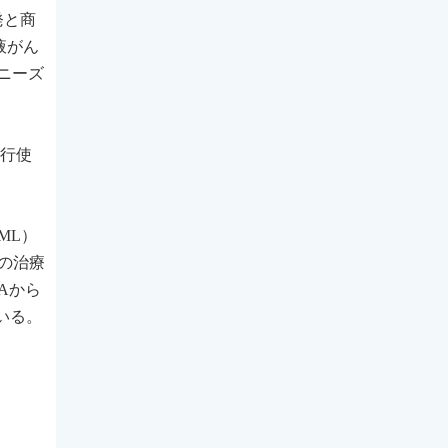
発と商
液がん
ニーズ
を行使
。
CML）
者の治療
Aから
いる。