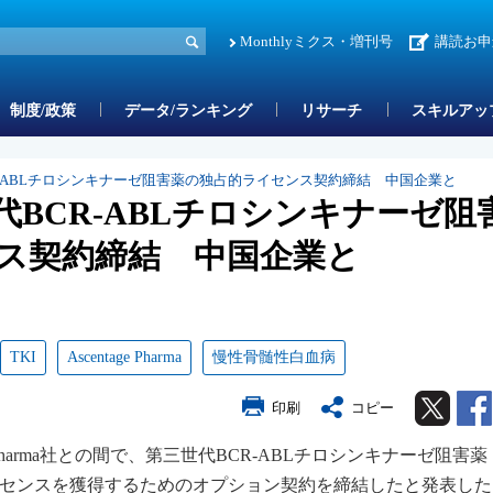
Monthlyミクス・増刊号
講読お申
制度/政策
データ/ランキング
リサーチ
スキルアッ
-ABLチロシンキナーゼ阻害薬の独占的ライセンス契約締結 中国企業と
BCR-ABLチロシンキナーゼ阻
ス契約締結 中国企業と
TKI
Ascentage Pharma
慢性骨髄性白血病
Twitter
印刷
コピー
e Pharma社との間で、第三世代BCR-ABLチロシンキナーゼ阻害薬
bの独占的ライセンスを獲得するためのオプション契約を締結したと発表し