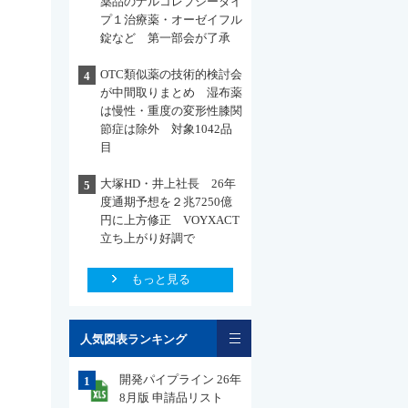
薬品のナルコレプシータイ
プ１治療薬・オーゼイフル
錠など 第一部会が了承
OTC類似薬の技術的検討会
4
が中間取りまとめ 湿布薬
は慢性・重度の変形性膝関
節症は除外 対象1042品
目
大塚HD・井上社長 26年
5
度通期予想を２兆7250億
円に上方修正 VOYXACT
立ち上がり好調で
もっと見る
一覧
人気図表ランキング
開発パイプライン 26年
1
8月版 申請品リスト