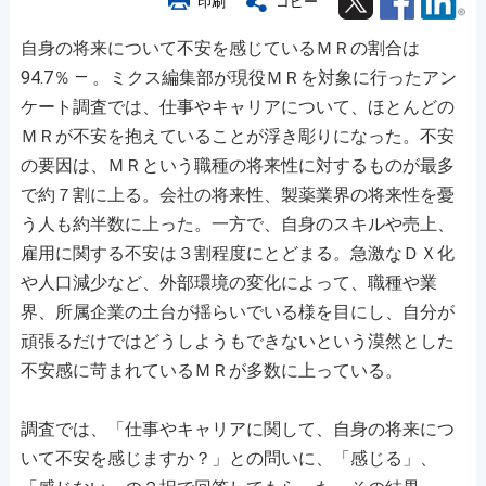
印刷
コピー
自身の将来について不安を感じているＭＲの割合は
94.7％ ― 。ミクス編集部が現役ＭＲを対象に行ったアン
ケート調査では、仕事やキャリアについて、ほとんどの
ＭＲが不安を抱えていることが浮き彫りになった。不安
の要因は、ＭＲという職種の将来性に対するものが最多
で約７割に上る。会社の将来性、製薬業界の将来性を憂
う人も約半数に上った。一方で、自身のスキルや売上、
雇用に関する不安は３割程度にとどまる。急激なＤＸ化
や人口減少など、外部環境の変化によって、職種や業
界、所属企業の土台が揺らいでいる様を目にし、自分が
頑張るだけではどうしようもできないという漠然とした
不安感に苛まれているＭＲが多数に上っている。
調査では、「仕事やキャリアに関して、自身の将来につ
いて不安を感じますか？」との問いに、「感じる」、