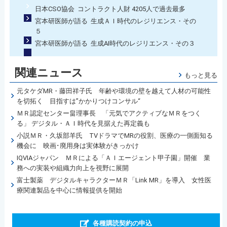
日本CSO協会 コントラクト人財 4205人で過去最多
宮本研医師が語る 生成ＡＩ時代のレジリエンス・その
５
宮本研医師が語る 生成AI時代のレジリエンス・その３
関連ニュース
もっと見る
元タケダMR・藤田祥子氏 年齢や環境の壁を越えて人材の可能性
を切拓く 目指すは”かかりつけコンサル“
ＭＲ認定センター畠理事長 「元気でアクティブなＭＲをつく
る」 デジタル・ＡＩ時代を見据えた再定義も
小説ＭＲ・久坂部羊氏 TVドラマでMRの役割、医療の一側面知る
機会に 映画･廃用身は実体験がきっかけ
IQVIAジャパン ＭＲによる「ＡＩエージェント甲子園」開催 業
務への実装や組織力向上を視野に展開
富士製薬 デジタルキャラクターＭＲ「Link MR」を導入 女性医
療関連製品を中心に情報提供を開始
各種購読契約の申込