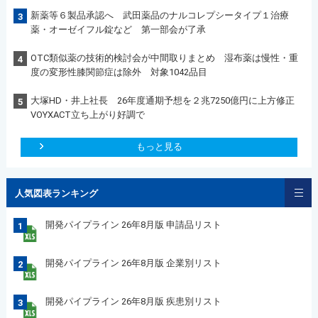
新薬等６製品承認へ 武田薬品のナルコレプシータイプ１治療
3
薬・オーゼイフル錠など 第一部会が了承
OTC類似薬の技術的検討会が中間取りまとめ 湿布薬は慢性・重
4
度の変形性膝関節症は除外 対象1042品目
大塚HD・井上社長 26年度通期予想を２兆7250億円に上方修正
5
VOYXACT立ち上がり好調で
もっと見る
人気図表ランキング
開発パイプライン 26年8月版 申請品リスト
1
開発パイプライン 26年8月版 企業別リスト
2
開発パイプライン 26年8月版 疾患別リスト
3