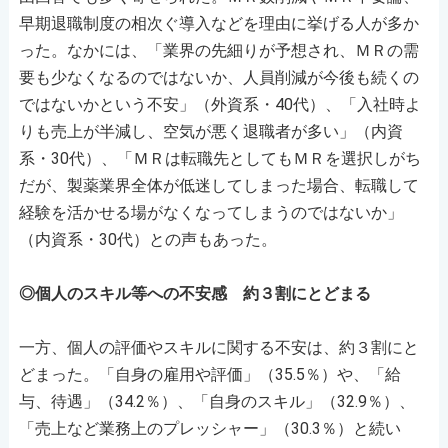
早期退職制度の相次ぐ導入などを理由に挙げる人が多か
った。なかには、「業界の先細りが予想され、ＭＲの需
要も少なくなるのではないか、人員削減が今後も続くの
ではないかという不安」（外資系・40代）、「入社時よ
りも売上が半減し、空気が悪く退職者が多い」（内資
系・30代）、「ＭＲは転職先としてもＭＲを選択しがち
だが、製薬業界全体が低迷してしまった場合、転職して
経験を活かせる場がなくなってしまうのではないか」
（内資系・30代）との声もあった。
◎個人のスキル等への不安感 約３割にとどまる
一方、個人の評価やスキルに関する不安は、約３割にと
どまった。「自身の雇用や評価」（35.5％）や、「給
与、待遇」（34.2％）、「自身のスキル」（32.9％）、
「売上など業務上のプレッシャー」（30.3％）と続い