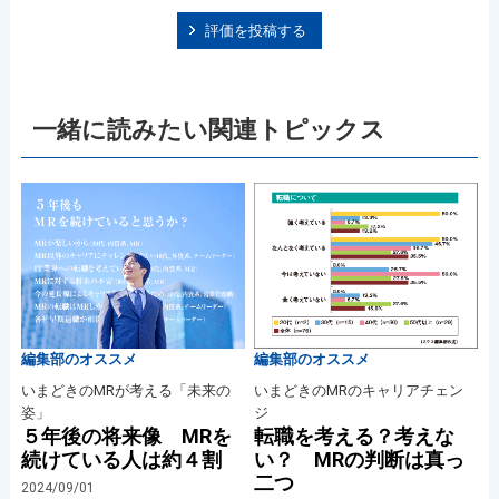
評価を投稿する
一緒に読みたい関連トピックス
編集部のオススメ
編集部のオススメ
いまどきのMRが考える「未来の
いまどきのMRのキャリアチェン
姿」
ジ
５年後の将来像 MRを
転職を考える？考えな
続けている人は約４割
い？ MRの判断は真っ
二つ
2024/09/01