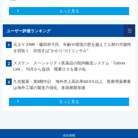
もっと見る
ユーザー評価ランキング
元タケダMR・藤田祥子氏 年齢や環境の壁を越えて人材の可能性
1
を切拓く 目指すは”かかりつけコンサル“
スズケン スペシャリティ医薬品の院内輸送システム「Cubixx
2
Link」 10月から提供 廃棄ロスを最小化
久光製薬・第8期中計 海外売上高比率60.0％以上 医療用薬事業
3
は海外工場の製造力強化、多国展開加速
もっと見る
会社情報