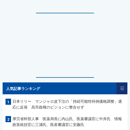
人気記事ランキング
日本リリー マンジャロ皮下注の「持続可能性特例価格調整」適
1
応に反発 高市政権のビジョンに整合せず
厚労省幹部人事 医薬局長に内山氏、医薬審議官に中井氏 情報
2
政策統括官に三浦氏、医産審議官に安藤氏