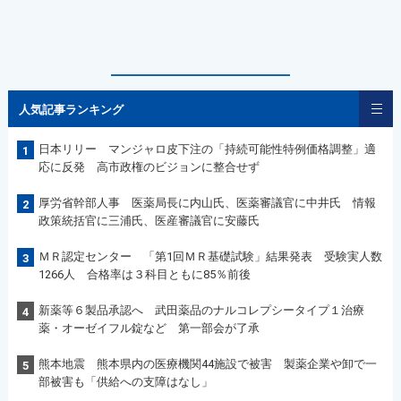
人気記事ランキング
日本リリー マンジャロ皮下注の「持続可能性特例価格調整」適
1
応に反発 高市政権のビジョンに整合せず
厚労省幹部人事 医薬局長に内山氏、医薬審議官に中井氏 情報
2
政策統括官に三浦氏、医産審議官に安藤氏
ＭＲ認定センター 「第1回ＭＲ基礎試験」結果発表 受験実人数
3
1266人 合格率は３科目ともに85％前後
新薬等６製品承認へ 武田薬品のナルコレプシータイプ１治療
4
薬・オーゼイフル錠など 第一部会が了承
熊本地震 熊本県内の医療機関44施設で被害 製薬企業や卸で一
5
部被害も「供給への支障はなし」