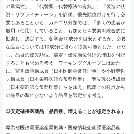
の重篤性」、「代替薬・代替療法の有無」、「製造の状
況・サプライチェーン」を評価。優先順位付けを行う必
要もあることから、カテゴリ分類では、「多くの患者が
服用（使用）していること」も加えた４要素を総合的に
勘案し、決定する。各学会10成分を目安とするが、必要
な品目については10成分に限らず提案可能とした。ただ
し、品目の優先順位、選定・優先順位付けの理由を付記
することも求める考え。ワーキンググループには新た
に、宮川政昭構成員（日本医師会常任理事）や小野寺哲
夫構成員（日本歯科医師会常務理事）、豊見敦公構成員
（日本薬剤師会常務理事）らを加え、臨床上の観点から
の品目の漏れがないよう品目を選定する考え。
◎安定確保医薬品「品目数、増えることが想定される」
厚労省医政局医薬産業振興・医療情報企画課医薬品産