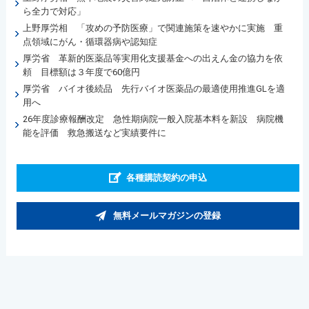
ら全力で対応」
上野厚労相 「攻めの予防医療」で関連施策を速やかに実施 重
点領域にがん・循環器病や認知症
厚労省 革新的医薬品等実用化支援基金への出えん金の協力を依
頼 目標額は３年度で60億円
厚労省 バイオ後続品 先行バイオ医薬品の最適使用推進GLを適
用へ
26年度診療報酬改定 急性期病院一般入院基本料を新設 病院機
能を評価 救急搬送など実績要件に
各種購読契約の申込
無料メールマガジンの登録