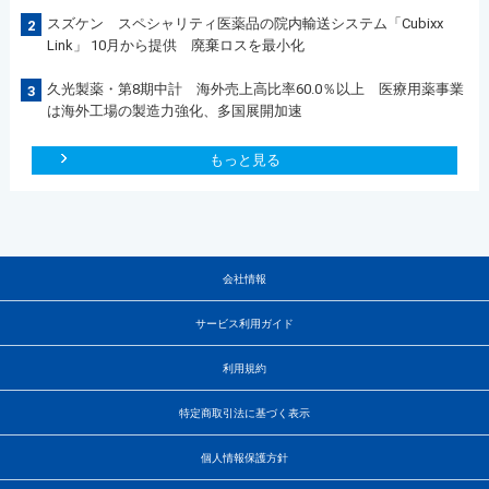
スズケン スペシャリティ医薬品の院内輸送システム「Cubixx
2
Link」 10月から提供 廃棄ロスを最小化
久光製薬・第8期中計 海外売上高比率60.0％以上 医療用薬事業
3
は海外工場の製造力強化、多国展開加速
もっと見る
会社情報
サービス利用ガイド
利用規約
特定商取引法に基づく表示
個人情報保護方針