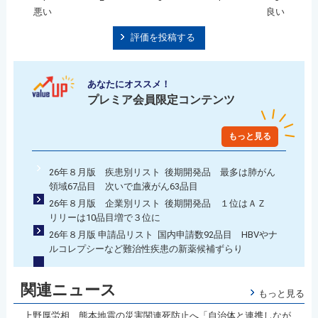
悪い
良い
評価を投稿する
あなたにオススメ！
プレミア会員限定コンテンツ
もっと見る
26年８月版 疾患別リスト 後期開発品 最多は肺がん
領域67品目 次いで血液がん63品目
26年８月版 企業別リスト 後期開発品 １位はＡＺ
リリーは10品目増で３位に
26年８月版 申請品リスト 国内申請数92品目 HBVやナ
ルコレプシーなど難治性疾患の新薬候補ずらり
関連ニュース
もっと見る
上野厚労相 熊本地震の災害関連死防止へ「自治体と連携しなが