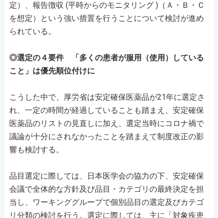
定）、報告徴収 (平時からのモニタリング )（Ａ・Ｂ・Ｃ
を想定）という強い措置を行うことについて検討が進め
られている。
◎選定の４要件 「多くの患者が服用（使用）している
こと」は優先順位付けに
こうした中で、厚労省は安定確保医薬品が21年に選定さ
れ、一定の時間が経過していることも踏まえ、安定確保
医薬品のリストの見直しに加え、選定当時にコロナ禍で
議論が十分にされなかったことを踏まえて制度改正の影
響も検討する。
品目選定に際しては、日本医学会の協力の下、安定確保
会議で全体的な方針及び品目・カテゴリの最終決定を担
当し、ワーキンググループで個別品目の選定及びカテゴ
リ分類の検討を行う。選定に際しては、主に「対象疾患