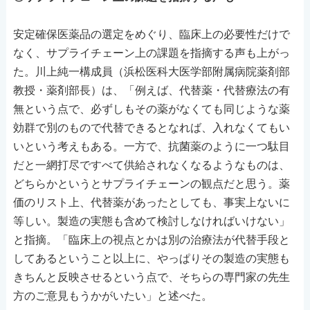
安定確保医薬品の選定をめぐり、臨床上の必要性だけで
なく、サプライチェーン上の課題を指摘する声も上がっ
た。川上純一構成員（浜松医科大医学部附属病院薬剤部
教授・薬剤部長）は、「例えば、代替薬・代替療法の有
無という点で、必ずしもその薬がなくても同じような薬
効群で別のもので代替できるとなれば、入れなくてもい
いという考えもある。一方で、抗菌薬のように一つ駄目
だと一網打尽ですべて供給されなくなるようなものは、
どちらかというとサプライチェーンの観点だと思う。薬
価のリスト上、代替薬があったとしても、事実上ないに
等しい。製造の実態も含めて検討しなければいけない」
と指摘。「臨床上の視点とかは別の治療法が代替手段と
してあるということ以上に、やっぱりその製造の実態も
きちんと反映させるという点で、そちらの専門家の先生
方のご意見もうかがいたい」と述べた。