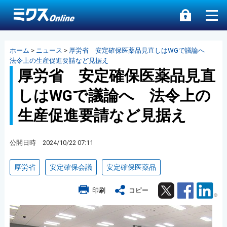
ホーム
>
ニュース
>
厚労省 安定確保医薬品見直しはWGで議論へ
法令上の生産促進要請など見据え
厚労省 安定確保医薬品見直
しはWGで議論へ 法令上の
生産促進要請など見据え
公開日時 2024/10/22 07:11
厚労省
安定確保会議
安定確保医薬品
Twitter
Facebook
Lin
印刷
コピー