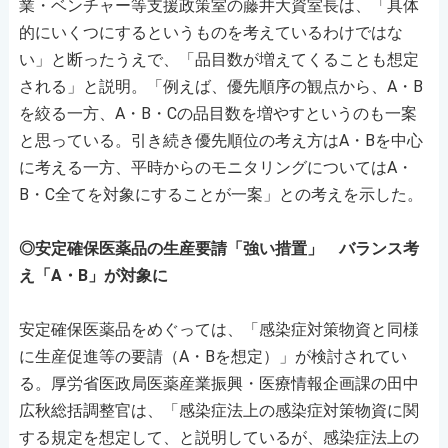
業・ベンチャー等支援政策室の藤井大資室長は、「具体
的にいくつにするというものを考えているわけではな
い」と断ったうえで、「品目数が増えてくることも想定
される」と説明。「例えば、優先順序の観点から、A・B
を絞る一方、A・B・Cの品目数を増やすというのも一案
と思っている。引き続き優先順位の考え方はA・Bを中心
に考える一方、平時からのモニタリングについてはA・
B・C全てを対象にすることが一案」との考えを示した。
◎安定確保医薬品の生産要請「強い措置」 バランス考
え「A・B」が対象に
安定確保医薬品をめぐっては、「感染症対策物資と同様
に生産促進等の要請（A・Bを想定）」が検討されてい
る。厚労省医政局医薬産業振興・医療情報企画課の田中
広秋総括調整官は、「感染症法上の感染症対策物資に関
する規定を想定して、と説明しているが、感染症法上の