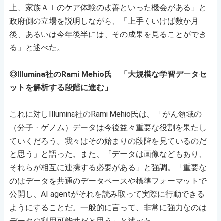
上、家族ＡＩのケア体験の改善といった機会がある」と
政府側の立場を説明しながら、「上手くいけば数か月
後、あるいは今年後半には、その成果を見ることができ
る」と述べた。
◎Illumina社のRami Mehio氏 「大規模な学習データセ
ットを解析する段階に進む」
これに対しIllumina社のRami Mehio氏は、「がん領域の
（分子・ゲノム）データは今後益々重要な役割を果たし
ていくだろう。我々はその始まりの段階を見ているのだ
と思う」と語った。また、「データは画像などもあり、
それらが相互に連携する必要がある」と強調。「重要な
のはデータを共通のデータベースや標準フォーマットで
公開し、AI agentがそれを読み取って実際に行動できる
ようにすることだ。一般的に言って、非常に強力なのは
データの利用可能性だと思う」と述べた。