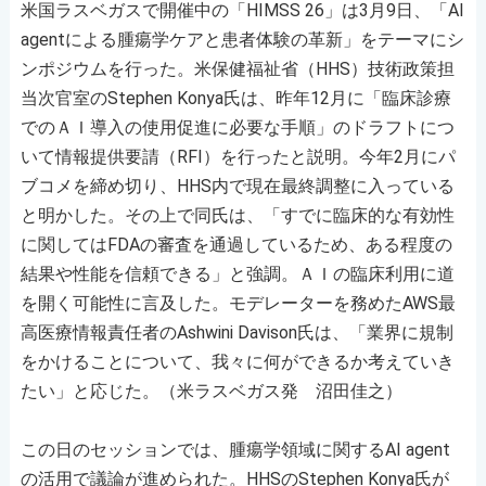
米国ラスベガスで開催中の「HIMSS 26」は3月9日、「AI
agentによる腫瘍学ケアと患者体験の革新」をテーマにシ
ンポジウムを行った。米保健福祉省（HHS）技術政策担
当次官室のStephen Konya氏は、昨年12月に「臨床診療
でのＡＩ導入の使用促進に必要な手順」のドラフトにつ
いて情報提供要請（RFI）を行ったと説明。今年2月にパ
ブコメを締め切り、HHS内で現在最終調整に入っている
と明かした。その上で同氏は、「すでに臨床的な有効性
に関してはFDAの審査を通過しているため、ある程度の
結果や性能を信頼できる」と強調。ＡＩの臨床利用に道
を開く可能性に言及した。モデレーターを務めたAWS最
高医療情報責任者のAshwini Davison氏は、「業界に規制
をかけることについて、我々に何ができるか考えていき
たい」と応じた。（米ラスベガス発 沼田佳之）
この日のセッションでは、腫瘍学領域に関するAI agent
の活用で議論が進められた。HHSのStephen Konya氏が