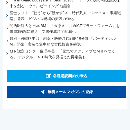
「Well-being Ecosystem Forum 2026」 データの海から医療の未
来を創る ウェルビーイングで議論
富士ソフト “使う”から“動かす”ＡＩ時代到来 「Gen.2 ＡＩ事業戦
略」発表 ビジネス現場の実装力強化
関西医科大と日本IBM 「医療ＡＩ共通ICTプラットフォーム」を
附属3病院に導入 文書作成時間削減へ
政府・AI戦略本部 創薬・医療含む戦略19分野 「バーティカル
AI」開発・実装で集中的な官民投資を確認
ＭＲ認定センター畠理事長 「元気でアクティブなＭＲをつく
る」 デジタル・ＡＩ時代を見据えた再定義も
各種購読契約の申込
無料メールマガジンの登録