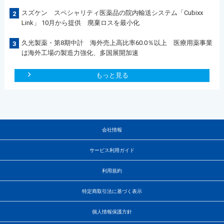
スズケン スペシャリティ医薬品の院内輸送システム「Cubixx
2
Link」 10月から提供 廃棄ロスを最小化
久光製薬・第8期中計 海外売上高比率60.0％以上 医療用薬事業
3
は海外工場の製造力強化、多国展開加速
もっと見る
会社情報
サービス利用ガイド
利用規約
特定商取引法に基づく表示
個人情報保護方針