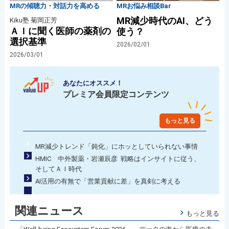
MRの傾聴力・対話力を高める
MRお悩み相談Bar
MR減少時代のAI、どう
Kiku塾 菊岡正芳
ＡＩに聞く医師の薬剤の
使う？
選択基準
2026/02/01
2026/03/01
あなたにオススメ！
プレミア会員限定コンテンツ
もっと見る
MR減少トレンド「鈍化」にホッとしていられない事情
HMIC 中外製薬・岩瀬辰彦 戦略はインサイトに従う、
そしてＡＩ時代
AI活用の有無で「営業貢献に差」を真剣に考える
関連ニュース
もっと見る