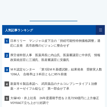
人気記事ランキング
日本リリー マンジャロ皮下注の「持続可能性特例価格調整」適
1
応に反発 高市政権のビジョンに整合せず
厚労省幹部人事 医薬局長に内山氏、医薬審議官に中井氏 情報
2
政策統括官に三浦氏、医産審議官に安藤氏
ＭＲ認定センター 「第1回ＭＲ基礎試験」結果発表 受験実人数
3
1266人 合格率は３科目ともに85％前後
新薬等６製品承認へ 武田薬品のナルコレプシータイプ１治療
4
薬・オーゼイフル錠など 第一部会が了承
大塚HD・井上社長 26年度通期予想を２兆7250億円に上方修正
5
VOYXACT立ち上がり好調で