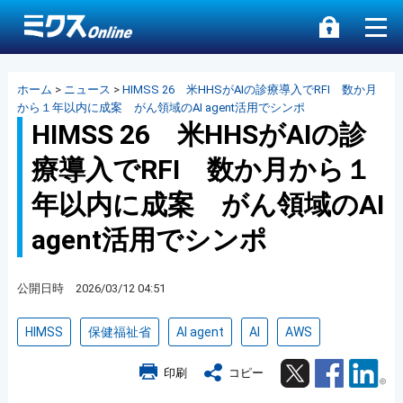
ホーム
>
ニュース
>
HIMSS 26 米HHSがAIの診療導入でRFI 数か月
から１年以内に成案 がん領域のAI agent活用でシンポ
HIMSS 26 米HHSがAIの診
療導入でRFI 数か月から１
年以内に成案 がん領域のAI
agent活用でシンポ
公開日時 2026/03/12 04:51
HIMSS
保健福祉省
AI agent
AI
AWS
Twitter
Facebook
Lin
印刷
コピー