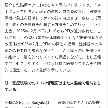
紹介した臨床ケアにおけるＡＩ導入のドラフトは、「Ａ
Ｉによって患者と介護者の体験と成果を改善し、医療提
供者の負担を軽減してケアの質を向上させ、さらに消費
者と政府の医療費を削減する方法を含めて行う」という
主旨。2025年12月19日にHHSからRFIが通知された。こ
れに対し、ASCO（米国臨床腫瘍学会）など医療関係学会
や団体は2026年2月にRFIへの回答を提示。連邦規制の枠
組みの必要性を求めながらも、「ＡＩ導入の競争優位性
を維持し、潜在的なリスクから保護しながら、より広範
でアクセスしやすく、手頃な価格の医療システムを全国
的に促進する」との見解を示している。
◎「医療現場でのＡＩの管理面はまだ未整備で混沌とし
ている」
HHSのStephen Konya氏は、「医療現場でのＡＩの管理