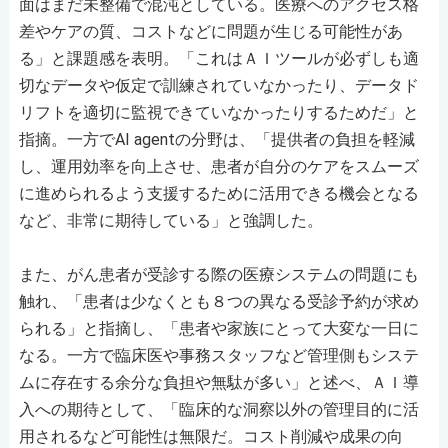
面はまだ未整備で混沌としている。医療へのアクセス格
差やケアの質、コストなどに問題が生じる可能性があ
る」と課題感を表明。「これはＡＩツールが必ずしも適
切なデータや仮定で訓練されていなかったり、データド
リフトを適切に監視できていなかったりするためだ」と
指摘。一方でAI agentの分野は、「提供者の負担を軽減
し、運用効率を向上させ、患者が自分のケアをスムーズ
に進められるよう支援するために活用できる機会となる
など、非常に期待している」と強調した。
また、がん患者が受診する際の医療システムの問題にも
触れ、「患者は少なくとも８つの異なる受診予約が求め
られる」と指摘し、「患者や家族にとって大変な一日に
なる。一方で臨床医や事務スタッフなど管理側もシステ
ムに存在する余分な負担や無駄が多い」と述べ、ＡＩ導
入への期待として、「臨床的な洞察以外の管理目的に活
用されるなど可能性は無限だ。コスト削減や成果の向