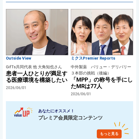
Outside View
ミクスPremier Reports
GifTs共同代表 他 大角知也さん
中外製薬 バリュー・デリバリー
患者一人ひとりが満足す
３本部の挑戦（後編）
「MPP」の称号を手にし
る医療環境を構築したい
たMRは77人
2026/06/01
2026/06/01
あなたにオススメ！
プレミア会員限定コンテンツ
もっと見る