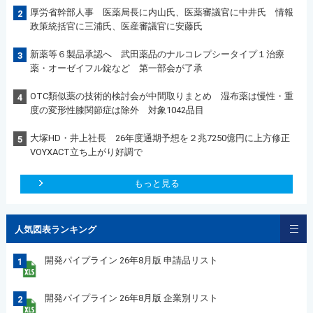
厚労省幹部人事 医薬局長に内山氏、医薬審議官に中井氏 情報
2
政策統括官に三浦氏、医産審議官に安藤氏
新薬等６製品承認へ 武田薬品のナルコレプシータイプ１治療
3
薬・オーゼイフル錠など 第一部会が了承
OTC類似薬の技術的検討会が中間取りまとめ 湿布薬は慢性・重
4
度の変形性膝関節症は除外 対象1042品目
大塚HD・井上社長 26年度通期予想を２兆7250億円に上方修正
5
VOYXACT立ち上がり好調で
もっと見る
人気図表ランキング
開発パイプライン 26年8月版 申請品リスト
1
開発パイプライン 26年8月版 企業別リスト
2