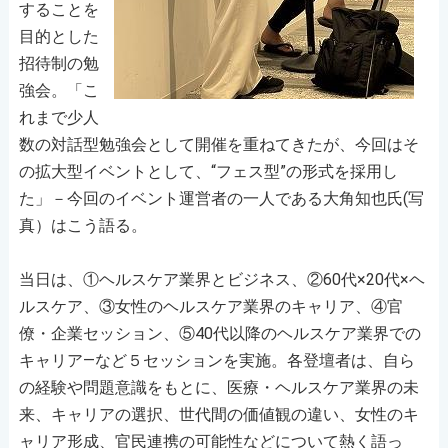
することを
目的とした
招待制の勉
強会。「こ
れまで少人
数の対話型勉強会として開催を重ねてきたが、今回はそ
の拡大型イベントとして、“フェス型”の形式を採用し
た」－今回のイベント運営者の一人である大角知也氏(写
真）はこう語る。
当日は、①ヘルスケア業界とビジネス、②60代×20代×ヘ
ルスケア、③女性のヘルスケア業界のキャリア、④官
僚・企業セッション、⑤40代以降のヘルスケア業界での
キャリア―など５セッションを実施。各登壇者は、自ら
の経験や問題意識をもとに、医療・ヘルスケア業界の未
来、キャリアの選択、世代間の価値観の違い、女性のキ
ャリア形成、官民連携の可能性などについて熱く語っ