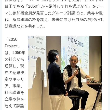
目玉である「2050年から逆算して何を選ぶか？」をテー
マに参加者全員が発言したグループ討議では、業界や世
代、所属組織の枠を超え、未来に向けた自身の選択や課
題意識などを共有した。
「2050
Project」
は、2050年
の社会から
逆算し、現
在の意思決
定やキャリ
ア、事業、
社会課題を
立場や枠を
超えて議論