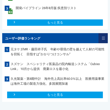
開発パイプライン 26年8月版 疾患別リスト
3
もっと見る
ユーザー評価ランキング
元タケダMR・藤田祥子氏 年齢や環境の壁を越えて人材の可能性
1
を切拓く 目指すは”かかりつけコンサル“
スズケン スペシャリティ医薬品の院内輸送システム「Cubixx
2
Link」 10月から提供 廃棄ロスを最小化
久光製薬・第8期中計 海外売上高比率60.0％以上 医療用薬事業
3
は海外工場の製造力強化、多国展開加速
もっと見る