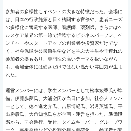
参加者の多様性もイベントの大きな特徴だった。会場に
は、日本の行政施策と日々格闘する官僚や、患者ニーズ
の多様化に奮闘する医師、看護師、薬剤師。さらにはヘ
ルスケア業界の第一線で活躍するビジネスパーソン、ベ
ンチャーやスタートアップの創業者や投資家だけでな
く、社会保障や公衆衛生学などを学ぶ大学生や子連れの
参加者の姿もあり、専門性の高いテーマを扱いながら
も、会場全体には硬さだけではない温かい雰囲気が生ま
れた。
運営メンバーには、学生メンバーとして松本綾香氏が準
備。伊藤歩夢氏、大浦空氏が当日に参加。社会人メンバ
ーとして、徳本進之介氏、吉原博紀氏、岩月英隆氏、平
出勝彦氏、大角知也氏らが企画・運営を担った。準備段
階から、司会進行、受付、タイムキーパー、グループワ
ーク、事後発信などの役割分担を明確化し、参加者が安