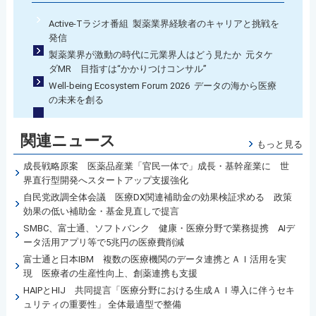
Active-Tラジオ番組 製薬業界経験者のキャリアと挑戦を
発信
製薬業界が激動の時代に元業界人はどう見たか 元タケ
ダMR 目指すは“かかりつけコンサル”
Well-being Ecosystem Forum 2026 データの海から医療
の未来を創る
関連ニュース
もっと見る
成長戦略原案 医薬品産業「官民一体で」成長・基幹産業に 世
界直行型開発へスタートアップ支援強化
自民党政調全体会議 医療DX関連補助金の効果検証求める 政策
効果の低い補助金・基金見直しで提言
SMBC、富士通、ソフトバンク 健康・医療分野で業務提携 AIデ
ータ活用アプリ等で5兆円の医療費削減
富士通と日本IBM 複数の医療機関のデータ連携とＡＩ活用を実
現 医療者の生産性向上、創薬連携も支援
HAIPとHIJ 共同提言「医療分野における生成ＡＩ導入に伴うセキ
ュリティの重要性」 全体最適型で整備