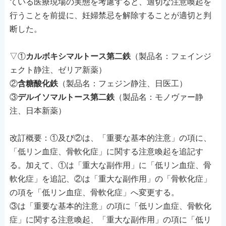
ている医療現場の実態を考慮すると、適切な注意喚起を
行うことを前提に、妊婦禁忌を解除することが適切と判
断した。
▽①
カルボキシマルトース第二鉄
（製品名：フェインジ
ェクト静注、ゼリア新薬）
②
含糖酸化鉄
（製品名：フェジン静注、日医工）
③
デルイソマルトース第二鉄
（製品名：モノヴァー静
注、日本新薬）
改訂概要：①及び②は、「重要な基本的注意」の項に、
「低リン血症、骨軟化症」に関する注意喚起を追記す
る。加えて、①は「重大な副作用」に「低リン血症、骨
軟化症」を追記、②は「重大な副作用」の「骨軟化症」
の項を「低リン血症、骨軟化症」へ変更する。
③は「重要な基本的注意」の項に「低リン血症、骨軟化
症」に関する注意喚起、「重大な副作用」の項に「低リ