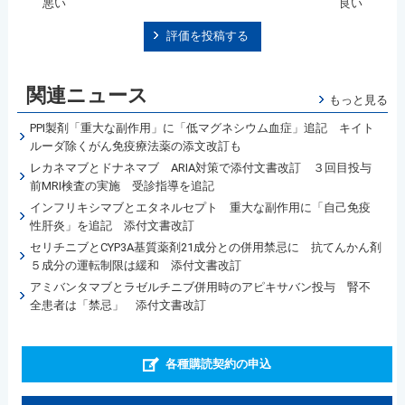
悪い
良い
評価を投稿する
関連ニュース
もっと見る
PPI製剤「重大な副作用」に「低マグネシウム血症」追記 キイト
ルーダ除くがん免疫療法薬の添文改訂も
レカネマブとドナネマブ ARIA対策で添付文書改訂 ３回目投与
前MRI検査の実施 受診指導を追記
インフリキシマブとエタネルセプト 重大な副作用に「自己免疫
性肝炎」を追記 添付文書改訂
セリチニブとCYP3A基質薬剤21成分との併用禁忌に 抗てんかん剤
５成分の運転制限は緩和 添付文書改訂
アミバンタマブとラゼルチニブ併用時のアピキサバン投与 腎不
全患者は「禁忌」 添付文書改訂
各種購読契約の申込