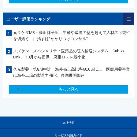
ユーザー評価ランキング
元タケダMR・藤田祥子氏 年齢や環境の壁を越えて人材の可能性
1
を切拓く 目指すは”かかりつけコンサル“
スズケン スペシャリティ医薬品の院内輸送システム「Cubixx
2
Link」 10月から提供 廃棄ロスを最小化
久光製薬・第8期中計 海外売上高比率60.0％以上 医療用薬事業
3
は海外工場の製造力強化、多国展開加速
もっと見る
会社情報
サービス利用ガイド