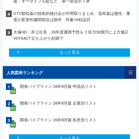
薬・オーゼイフル錠など 第一部会が了承
OTC類似薬の技術的検討会が中間取りまとめ 湿布薬は慢性・重
4
度の変形性膝関節症は除外 対象1042品目
大塚HD・井上社長 26年度通期予想を２兆7250億円に上方修正
5
VOYXACT立ち上がり好調で
もっと見る
人気図表ランキング
開発パイプライン 26年8月版 申請品リスト
1
開発パイプライン 26年8月版 企業別リスト
2
開発パイプライン 26年8月版 疾患別リスト
3
もっと見る