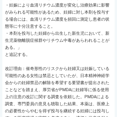
・妊娠により血清リチウム濃度が変化し治療効果に影響
がみられる可能性があるため、妊婦に対し本剤を投与す
る場合には、血清リチウム濃度を頻回に測定し患者の状
態等に十分注意すること。
・本剤を投与した妊婦から出生した新生児において、新
生児薬物離脱症候群やリチウム中毒があらわれることが
ある。」
と追記する。
改訂理由：催奇形性のリスクから妊婦又は妊娠している
可能性のある女性は禁忌としていたが、日本精神神経学
会からの妊婦禁忌の解除を希望する要望書が提出された
ことなどを踏まえ、厚労省がPMDAに妊婦等に係る使用
上の注意の改訂に関する調査を依頼した。PMDAによる
調査、専門委員の意見も聴取した結果、本薬は、医療上
の必要性からやむを得ず投与を継続する妊婦には投与し