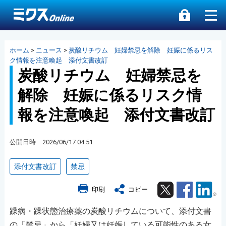
ホーム
>
ニュース
>
炭酸リチウム 妊婦禁忌を解除 妊娠に係るリス
ク情報を注意喚起 添付文書改訂
炭酸リチウム 妊婦禁忌を
解除 妊娠に係るリスク情
報を注意喚起 添付文書改訂
公開日時 2026/06/17 04:51
添付文書改訂
禁忌
Twitter
Facebook
Lin
印刷
コピー
躁病・躁状態治療薬の炭酸リチウムについて、添付文書
の「禁忌」から「妊婦又は妊娠している可能性のある女