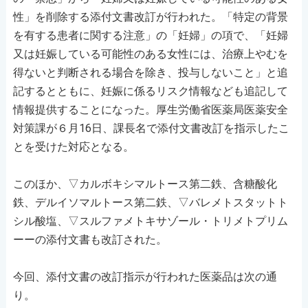
性」を削除する添付文書改訂が行われた。「特定の背景
を有する患者に関する注意」の「妊婦」の項で、「妊婦
又は妊娠している可能性のある女性には、治療上やむを
得ないと判断される場合を除き、投与しないこと」と追
記するとともに、妊娠に係るリスク情報なども追記して
情報提供することになった。厚生労働省医薬局医薬安全
対策課が６月16日、課長名で添付文書改訂を指示したこ
とを受けた対応となる。
このほか、▽カルボキシマルトース第二鉄、含糖酸化
鉄、デルイソマルトース第二鉄、▽バレメトスタットト
シル酸塩、▽スルファメトキサゾール・トリメトプリム
ーーの添付文書も改訂された。
今回、添付文書の改訂指示が行われた医薬品は次の通
り。