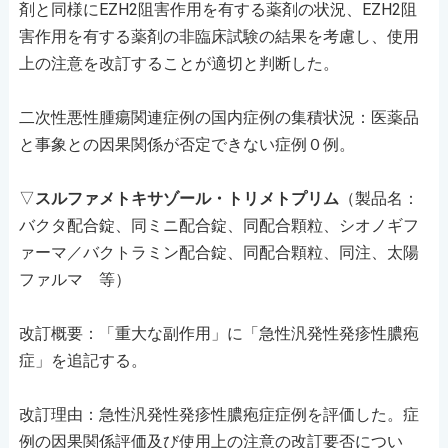
剤と同様にEZH2阻害作用を有する薬剤の状況、EZH2阻
害作用を有する薬剤の非臨床試験の結果を考慮し、使用
上の注意を改訂することが適切と判断した。
二次性悪性腫瘍関連症例の国内症例の集積状況：医薬品
と事象との因果関係が否定できない症例０例。
▽
スルファメトキサゾール・トリメトプリム
（製品名：
バクタ配合錠、同ミニ配合錠、同配合顆粒、シオノギフ
ァーマ／バクトラミン配合錠、同配合顆粒、同注、太陽
ファルマ 等）
改訂概要：「重大な副作用」に「急性汎発性発疹性膿疱
症」を追記する。
改訂理由：急性汎発性発疹性膿疱症症例を評価した。症
例の因果関係評価及び使用上の注意の改訂要否につい