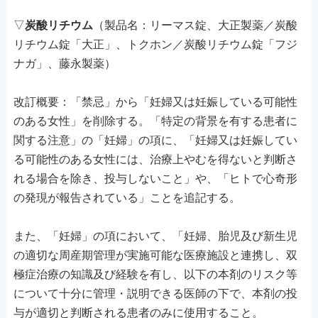
▽
炭酸リチウム
（製品名：リーマス錠、大正製薬／炭酸
リチウム錠「大正」、トクホン／炭酸リチウム錠「フジ
ナガ」、藤永製薬）
改訂概要：「禁忌」から「妊婦又は妊娠している可能性
のある女性」を削除する。「特定の背景を有する患者に
関する注意」の「妊婦」の項に、「妊婦又は妊娠してい
る可能性のある女性には、治療上やむを得ないと判断さ
れる場合を除き、投与しないこと」や、「ヒトで心奇形
の発現が報告されている」ことを追記する。
また、「妊婦」の項において、「妊婦、胎児及び新生児
の適切な周産期管理が実施可能な医療施設と連携し、双
極症治療の知識及び経験を有し、以下の本剤のリスク等
について十分に管理・説明できる医師の下で、本剤の投
与が適切と判断される患者のみに使用すること。