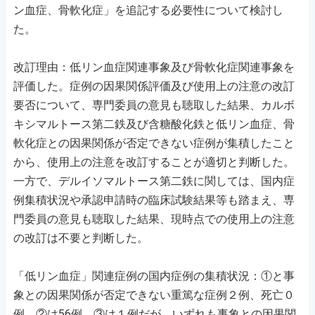
ン血症、骨軟化症」を追記する必要性について検討し
た。
改訂理由：低リン血症関連事象及び骨軟化症関連事象を
評価した。症例の因果関係評価及び使用上の注意の改訂
要否について、専門委員の意見も聴取した結果、カルボ
キシマルトース第二鉄及び含糖酸化鉄と低リン血症、骨
軟化症との因果関係が否定できない症例が集積したこと
から、使用上の注意を改訂することが適切と判断した。
一方で、デルイソマルトース第二鉄に関しては、国内症
例集積状況や承認申請時の臨床試験結果等も踏まえ、専
門委員の意見も聴取した結果、現時点での使用上の注意
の改訂は不要と判断した。
「低リン血症」関連症例の国内症例の集積状況：①と事
象との因果関係が否定できない重篤な症例２例、死亡０
例。②は56例、③は１例だが、いずれも事象との因果関