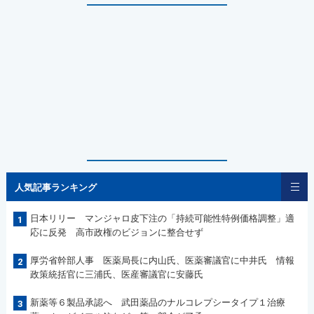
人気記事ランキング
日本リリー マンジャロ皮下注の「持続可能性特例価格調整」適
1
応に反発 高市政権のビジョンに整合せず
厚労省幹部人事 医薬局長に内山氏、医薬審議官に中井氏 情報
2
政策統括官に三浦氏、医産審議官に安藤氏
新薬等６製品承認へ 武田薬品のナルコレプシータイプ１治療
3