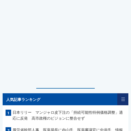
人気記事ランキング
日本リリー マンジャロ皮下注の「持続可能性特例価格調整」適
1
応に反発 高市政権のビジョンに整合せず
厚労省幹部人事 医薬局長に内山氏、医薬審議官に中井氏 情報
2