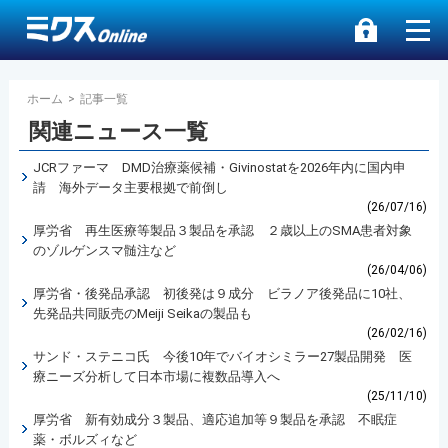
ホーム
>
記事一覧
関連ニュース一覧
JCRファーマ DMD治療薬候補・Givinostatを2026年内に国内申
請 海外データ主要根拠で前倒し
(26/07/16)
厚労省 再生医療等製品３製品を承認 ２歳以上のSMA患者対象
のゾルゲンスマ髄注など
(26/04/06)
厚労省・後発品承認 初後発は９成分 ビラノア後発品に10社、
先発品共同販売のMeiji Seikaの製品も
(26/02/16)
サンド・ステニコ氏 今後10年でバイオシミラー27製品開発 医
療ニーズ分析して日本市場に複数品導入へ
(25/11/10)
厚労省 新有効成分３製品、適応追加等９製品を承認 不眠症
薬・ボルズィなど