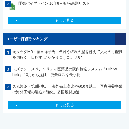
開発パイプライン 26年8月版 疾患別リスト
3
もっと見る
ユーザー評価ランキング
元タケダMR・藤田祥子氏 年齢や環境の壁を越えて人材の可能性
1
を切拓く 目指すは”かかりつけコンサル“
スズケン スペシャリティ医薬品の院内輸送システム「Cubixx
2
Link」 10月から提供 廃棄ロスを最小化
久光製薬・第8期中計 海外売上高比率60.0％以上 医療用薬事業
3
は海外工場の製造力強化、多国展開加速
もっと見る