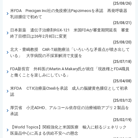
(25/08/26)
米FDA Precigen Inc社の免疫療法Papzimeosを承認 再発呼吸器
乳頭腫症で初めて
(25/08/21)
日本新薬 遺伝子治療剤RGX-121 米国FDAが審査期間延長 審査
終了目標日は26年2月8日に変更
(25/08/20)
北大・豊嶋教授 CAR-T細胞療法「いろいろな矛盾点が噴き出して
いる」 大学病院の不採算解消で支援を
(25/07/18)
FDA新長官 外科医のMartin A Makary氏が就任「現政権とFDA職員
と働くことを楽しみにしている」
(25/04/08)
米FDA CTX治療薬Ctexliを承認 成人の脳腱黄色腫症として初承
認
(25/03/12)
厚労省 小児ADHD、アルコール依存症の治療補助アプリ２製品を
承認
(25/02/19)
【World Topics】関税強化と米国医療 輸入に頼るジェネリック
医薬品中心に高まる供給不安への懸念