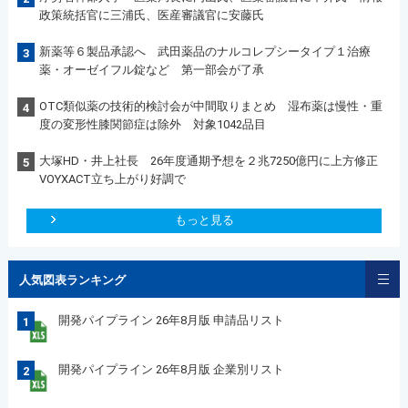
政策統括官に三浦氏、医産審議官に安藤氏
新薬等６製品承認へ 武田薬品のナルコレプシータイプ１治療
3
薬・オーゼイフル錠など 第一部会が了承
OTC類似薬の技術的検討会が中間取りまとめ 湿布薬は慢性・重
4
度の変形性膝関節症は除外 対象1042品目
大塚HD・井上社長 26年度通期予想を２兆7250億円に上方修正
5
VOYXACT立ち上がり好調で
もっと見る
人気図表ランキング
開発パイプライン 26年8月版 申請品リスト
1
開発パイプライン 26年8月版 企業別リスト
2