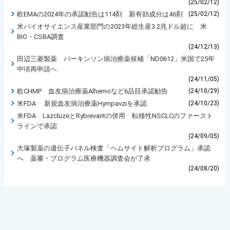
(25/02/12)
欧EMAの2024年の承認勧告は114剤 新有効成分は46剤
(25/02/12)
米バイオサイエンス産業部門の2023年総生産3.2兆ドル超に 米
BIO・CSBA調査
(24/12/13)
田辺三菱製薬 パーキンソン病治療薬候補「ND0612」米国で25年
中頃再申請へ
(24/11/05)
欧CHMP 血友病治療薬Alhemoなど6品目承認勧告
(24/10/29)
米FDA 新規血友病治療薬Hympavziを承認
(24/10/23)
米FDA LazcluzeとRybrevantの併用 転移性NSCLCのファースト
ラインで承認
(24/09/05)
大塚製薬の遺伝子パネル検査「ヘムサイト解析プログラム」承認
へ 薬審・プログラム医療機器調査会が了承
(24/08/20)