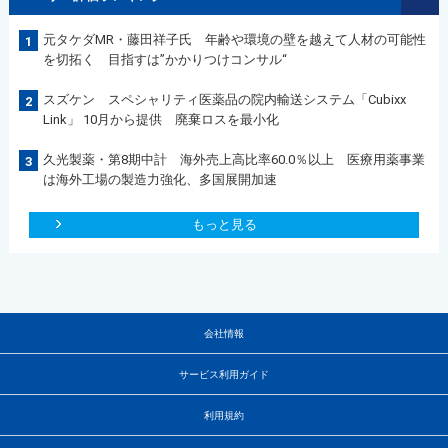
元タケダMR・藤田祥子氏 年齢や環境の壁を越えて人材の可能性
1
を切拓く 目指すは”かかりつけコンサル“
スズケン スペシャリティ医薬品の院内輸送システム「Cubixx
2
Link」 10月から提供 廃棄ロスを最小化
久光製薬・第8期中計 海外売上高比率60.0％以上 医療用薬事業
3
は海外工場の製造力強化、多国展開加速
もっと見る
会社情報
サービス利用ガイド
利用規約