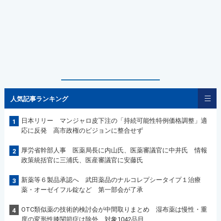
人気記事ランキング
日本リリー マンジャロ皮下注の「持続可能性特例価格調整」適
1
応に反発 高市政権のビジョンに整合せず
厚労省幹部人事 医薬局長に内山氏、医薬審議官に中井氏 情報
2
政策統括官に三浦氏、医産審議官に安藤氏
新薬等６製品承認へ 武田薬品のナルコレプシータイプ１治療
3
薬・オーゼイフル錠など 第一部会が了承
OTC類似薬の技術的検討会が中間取りまとめ 湿布薬は慢性・重
4
度の変形性膝関節症は除外 対象1042品目