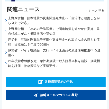
関連ニュース
もっと見る
上野厚労相 熊本地震の災害関連死防止へ「自治体と連携しなが
ら全力で対応」
上野厚労相 「攻めの予防医療」で関連施策を速やかに実施 重
点領域にがん・循環器病や認知症
厚労省 革新的医薬品等実用化支援基金への出えん金の協力を依
頼 目標額は３年度で60億円
厚労省 バイオ後続品 先行バイオ医薬品の最適使用推進GLを適
用へ
26年度診療報酬改定 急性期病院一般入院基本料を新設 病院機
能を評価 救急搬送など実績要件に
各種購読契約の申込
無料メールマガジンの登録