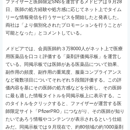
ファイザーと医師限定SNSを運営するメドピアは９月28
日、医師の処方経験や処方感に応じてネット上でタイム
リーな情報発信を行うサービスを開始したと発表した。
両社は「より個別化されたプロモーションを行うことが
可能となった」とコメントしている。
メドピアでは、会員医師約３万8000人がネット上で医療
用医薬品を口コミ評価する「薬剤評価掲示板」を運営し
ている。同掲示板では医師がある医薬品について効果、
副作用の頻度、副作用の重篤度、服薬コンプライアンス
など複数項目についてそれぞれ５段階評価する。この評
価内容を基にその医師の処方感などを分析し、その医師
に最も適した情報タイトルを同掲示板上に表示する。こ
のタイトルをクリックすると、ファイザーが運営する医
師限定サイト「PfizerPRO」につながり、その医師が知り
たいであろう情報やコンテンツが表示されるという仕組
みだ。同掲示板では９月現在で、約80領域の約1000薬剤