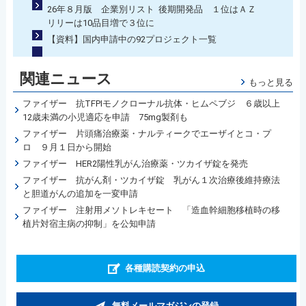
26年８月版 企業別リスト 後期開発品 １位はＡＺ
リリーは10品目増で３位に
【資料】国内申請中の92プロジェクト一覧
関連ニュース
もっと見る
ファイザー 抗TFPIモノクローナル抗体・ヒムペブジ ６歳以上
12歳未満の小児適応を申請 75mg製剤も
ファイザー 片頭痛治療薬・ナルティークでエーザイとコ・プ
ロ ９月１日から開始
ファイザー HER2陽性乳がん治療薬・ツカイザ錠を発売
ファイザー 抗がん剤・ツカイザ錠 乳がん１次治療後維持療法
と胆道がんの追加を一変申請
ファイザー 注射用メソトレキセート 「造血幹細胞移植時の移
植片対宿主病の抑制」を公知申請
各種購読契約の申込
無料メールマガジンの登録