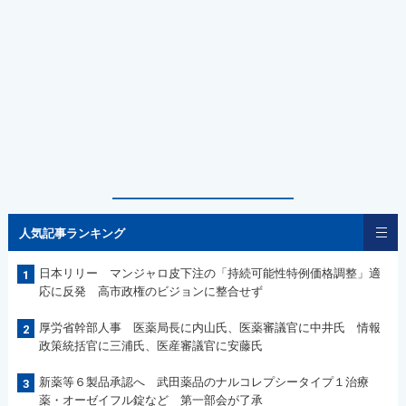
人気記事ランキング
日本リリー マンジャロ皮下注の「持続可能性特例価格調整」適
1
応に反発 高市政権のビジョンに整合せず
厚労省幹部人事 医薬局長に内山氏、医薬審議官に中井氏 情報
2
政策統括官に三浦氏、医産審議官に安藤氏
新薬等６製品承認へ 武田薬品のナルコレプシータイプ１治療
3
薬・オーゼイフル錠など 第一部会が了承