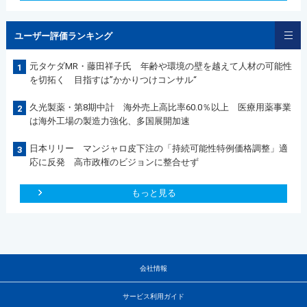
ユーザー評価ランキング
元タケダMR・藤田祥子氏 年齢や環境の壁を越えて人材の可能性
1
を切拓く 目指すは”かかりつけコンサル“
久光製薬・第8期中計 海外売上高比率60.0％以上 医療用薬事業
2
は海外工場の製造力強化、多国展開加速
日本リリー マンジャロ皮下注の「持続可能性特例価格調整」適
3
応に反発 高市政権のビジョンに整合せず
もっと見る
会社情報
サービス利用ガイド