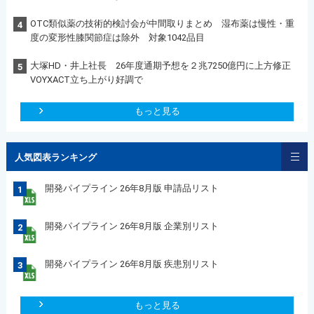
OTC類似薬の技術的検討会が中間取りまとめ 湿布薬は慢性・重
4
度の変形性膝関節症は除外 対象1042品目
大塚HD・井上社長 26年度通期予想を２兆7250億円に上方修正
5
VOYXACT立ち上がり好調で
もっと見る
人気図表ランキング
開発パイプライン 26年8月版 申請品リスト
1
開発パイプライン 26年8月版 企業別リスト
2
開発パイプライン 26年8月版 疾患別リスト
3
もっと見る