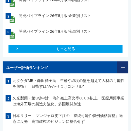
1
開発パイプライン 26年8月版 企業別リスト
2
開発パイプライン 26年8月版 疾患別リスト
3
もっと見る
ユーザー評価ランキング
元タケダMR・藤田祥子氏 年齢や環境の壁を越えて人材の可能性
1
を切拓く 目指すは”かかりつけコンサル“
久光製薬・第8期中計 海外売上高比率60.0％以上 医療用薬事業
2
は海外工場の製造力強化、多国展開加速
日本リリー マンジャロ皮下注の「持続可能性特例価格調整」適
3
応に反発 高市政権のビジョンに整合せず