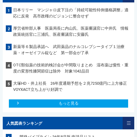
日本リリー マンジャロ皮下注の「持続可能性特例価格調整」適
1
応に反発 高市政権のビジョンに整合せず
厚労省幹部人事 医薬局長に内山氏、医薬審議官に中井氏 情報
2
政策統括官に三浦氏、医産審議官に安藤氏
新薬等６製品承認へ 武田薬品のナルコレプシータイプ１治療
3
薬・オーゼイフル錠など 第一部会が了承
OTC類似薬の技術的検討会が中間取りまとめ 湿布薬は慢性・重
4
度の変形性膝関節症は除外 対象1042品目
大塚HD・井上社長 26年度通期予想を２兆7250億円に上方修正
5
VOYXACT立ち上がり好調で
もっと見る
人気図表ランキング
開発パイプライン 26年8月版 申請品リスト