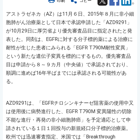
印刷
コピー
アストラゼネカ（AZ）は11月６日、2015年８月に非小細
胞肺がん治療薬として日本で承認申請した「AZD9291」
が10月29日に厚労省より優先審査品目に指定されたと発
表した。同剤は、EGFRに対する分子標的薬による治療に
耐性が生じた患者にみられる「EGFR T790M耐性変異」
という新たな遺伝子変異を標的にするもの。優先審査品
目は申請から８～９カ月（中央値）で承認されており、
順調に進めば16年半ばまでには承認される可能性があ
る。
AZD9291は、「EGFRチロシンキナーゼ阻害薬の使用中又
は使用後に病勢進行した、EGFR T790M 変異陽性の切除
不能な進行・再発の非小細胞肺癌」を予定適応として申
請されている１日１回投与の新規経口分子標的治療薬。
欧州では迅速審査指定、米国では「Breakthrough