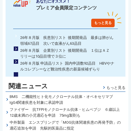
あなたにオススメ！
プレミア会員限定コンテンツ
もっと見る
26年８月版 疾患別リスト 後期開発品 最多は肺がん
領域67品目 次いで血液がん63品目
26年８月版 企業別リスト 後期開発品 １位はＡＺ
リリーは10品目増で３位に
26年８月版 申請品リスト 国内申請数92品目 HBVやナ
ルコレプシーなど難治性疾患の新薬候補ずらり
関連ニュース
もっと見る
BMS 二機能性ヒト化モノクローナル抗体・オベキセリマブ
IgG4関連疾患を対象に承認申請
ファイザー 抗TFPIモノクローナル抗体・ヒムペブジ ６歳以上
12歳未満の小児適応を申請 75mg製剤も
中外製薬 エンスプリングで「MOG抗体関連疾患の再発予防」の
適応追加を申請 先駆的医薬品に指定