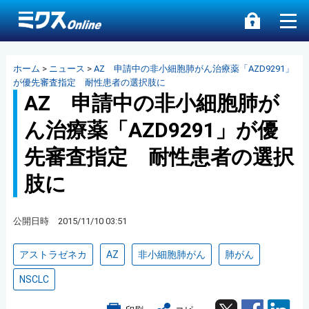
ホーム
>
ニュース
>
AZ 申請中の非小細胞肺がん治療薬「AZD9291」
が優先審査指定 耐性患者の選択肢に
AZ 申請中の非小細胞肺が
ん治療薬「AZD9291」が優
先審査指定 耐性患者の選択
肢に
公開日時 2015/11/10 03:51
アストラゼネカ
AZ
非小細胞肺がん
肺がん
NSCLC
Twitter
Facebook
Lin