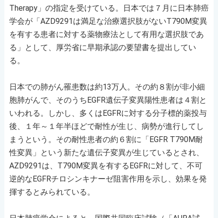
Therapy」の指定を受けている。日本では７月に日本肺癌
学会が「AZD9291は満足な治療選択肢がないT790M変異
を有する患者に対する薬物療法として有用な選択肢であ
る」として、厚労省に早期承認の要望書を提出してい
る。
日本での肺がん罹患数は約13万人。その約８割が非小細
胞肺がんで、そのうちEGFR遺伝子変異陽性患者は４割と
いわれる。しかし、多くはEGFRに対する分子標的薬投与
後、１年～１年半ほどで耐性が生じ、病勢が進行してし
まうという。その耐性患者の約６割に「EGFR T790M耐
性変異」という新たな遺伝子変異が生じているとされ、
AZD9291は、T790M変異を有するEGFRに対して、不可
逆的なEGFRチロシンキナーゼ阻害作用を示し、効果を発
揮するとみられている。