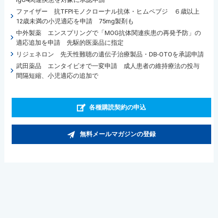
ファイザー 抗TFPIモノクローナル抗体・ヒムペブジ ６歳以上
12歳未満の小児適応を申請 75mg製剤も
中外製薬 エンスプリングで「MOG抗体関連疾患の再発予防」の
適応追加を申請 先駆的医薬品に指定
リジェネロン 先天性難聴の遺伝子治療製品・DB-OTOを承認申請
武田薬品 エンタイビオで一変申請 成人患者の維持療法の投与
間隔短縮、小児適応の追加で
各種購読契約の申込
無料メールマガジンの登録