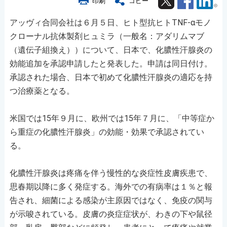
印刷
コピー
アッヴィ合同会社は６月５日、ヒト型抗ヒトTNF-αモノ
クローナル抗体製剤ヒュミラ（一般名：アダリムマブ
（遺伝子組換え））について、日本で、化膿性汗腺炎の
効能追加を承認申請したと発表した。申請は同日付け。
承認された場合、日本で初めて化膿性汗腺炎の適応を持
つ治療薬となる。
米国では15年９月に、欧州では15年７月に、「中等症か
ら重症の化膿性汗腺炎」の効能・効果で承認されてい
る。
化膿性汗腺炎は疼痛を伴う慢性的な炎症性皮膚疾患で、
思春期以降に多く発症する。海外での有病率は１％と報
告され、細菌による感染が主原因ではなく、免疫の関与
が示唆されている。皮膚の炎症症状が、わきの下や鼠径