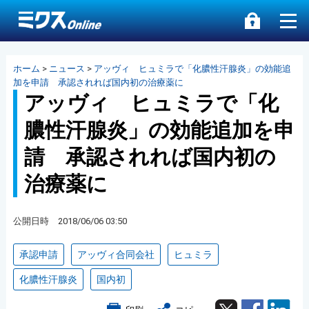
ホーム
>
ニュース
>
アッヴィ ヒュミラで「化膿性汗腺炎」の効能追
加を申請 承認されれば国内初の治療薬に
アッヴィ ヒュミラで「化
膿性汗腺炎」の効能追加を申
請 承認されれば国内初の
治療薬に
公開日時 2018/06/06 03:50
承認申請
アッヴィ合同会社
ヒュミラ
化膿性汗腺炎
国内初
Twitter
Facebook
Lin