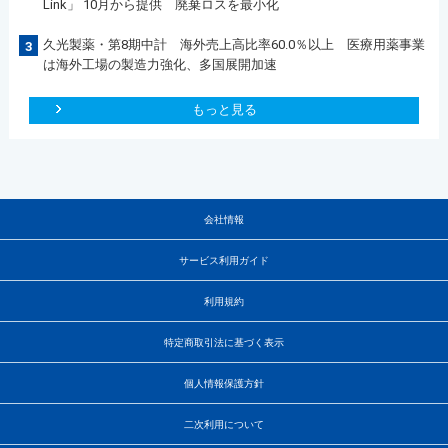
Link」 10月から提供 廃棄ロスを最小化
久光製薬・第8期中計 海外売上高比率60.0％以上 医療用薬事業
3
は海外工場の製造力強化、多国展開加速
もっと見る
会社情報
サービス利用ガイド
利用規約
特定商取引法に基づく表示
個人情報保護方針
二次利用について