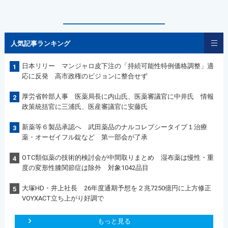
人気記事ランキング
日本リリー マンジャロ皮下注の「持続可能性特例価格調整」適
1
応に反発 高市政権のビジョンに整合せず
厚労省幹部人事 医薬局長に内山氏、医薬審議官に中井氏 情報
2
政策統括官に三浦氏、医産審議官に安藤氏
新薬等６製品承認へ 武田薬品のナルコレプシータイプ１治療
3
薬・オーゼイフル錠など 第一部会が了承
OTC類似薬の技術的検討会が中間取りまとめ 湿布薬は慢性・重
4
度の変形性膝関節症は除外 対象1042品目
大塚HD・井上社長 26年度通期予想を２兆7250億円に上方修正
5
VOYXACT立ち上がり好調で
もっと見る