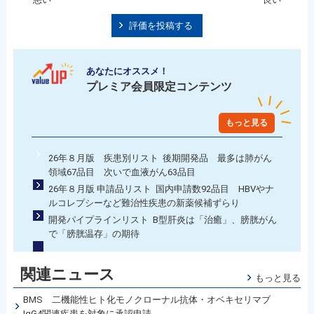
評価を投稿する
あなたにオススメ！
プレミア会員限定コンテンツ
もっと見る
26年８月版 疾患別リスト 後期開発品 最多は肺がん
領域67品目 次いで血液がん63品目
26年８月版 申請品リスト 国内申請数92品目 HBVやナ
ルコレプシーなど難治性疾患の新薬候補ずらり
開発パイプラインリスト B型肝炎は「治癒」、膀胱がん
で「膀胱温存」の期待
関連ニュース
もっと見る
BMS 二機能性ヒト化モノクローナル抗体・オベキセリマブ
IgG4関連疾患を対象に承認申請