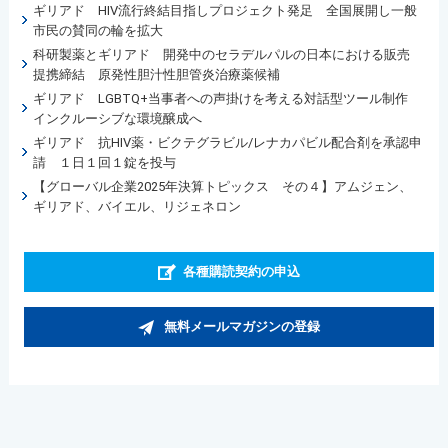
ギリアド HIV流行終結目指しプロジェクト発足 全国展開し一般
市民の賛同の輪を拡大
科研製薬とギリアド 開発中のセラデルパルの日本における販売
提携締結 原発性胆汁性胆管炎治療薬候補
ギリアド LGBTQ+当事者への声掛けを考える対話型ツール制作
インクルーシブな環境醸成へ
ギリアド 抗HIV薬・ビクテグラビル/レナカパビル配合剤を承認申
請 １日１回１錠を投与
【グローバル企業2025年決算トピックス その４】アムジェン、
ギリアド、バイエル、リジェネロン
各種購読契約の申込
無料メールマガジンの登録