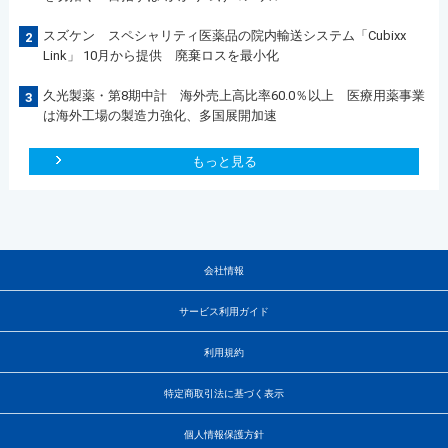
スズケン スペシャリティ医薬品の院内輸送システム「Cubixx
2
Link」 10月から提供 廃棄ロスを最小化
久光製薬・第8期中計 海外売上高比率60.0％以上 医療用薬事業
3
は海外工場の製造力強化、多国展開加速
もっと見る
会社情報
サービス利用ガイド
利用規約
特定商取引法に基づく表示
個人情報保護方針