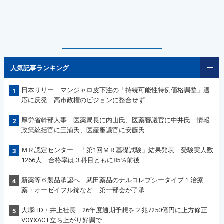
人気記事ランキング
日本リリー マンジャロ皮下注の「持続可能性特例価格調整」適
1
応に反発 高市政権のビジョンに整合せず
厚労省幹部人事 医薬局長に内山氏、医薬審議官に中井氏 情報
2
政策統括官に三浦氏、医産審議官に安藤氏
ＭＲ認定センター 「第1回ＭＲ基礎試験」結果発表 受験実人数
3
1266人 合格率は３科目ともに85％前後
新薬等６製品承認へ 武田薬品のナルコレプシータイプ１治療
4
薬・オーゼイフル錠など 第一部会が了承
大塚HD・井上社長 26年度通期予想を２兆7250億円に上方修正
5
VOYXACT立ち上がり好調で