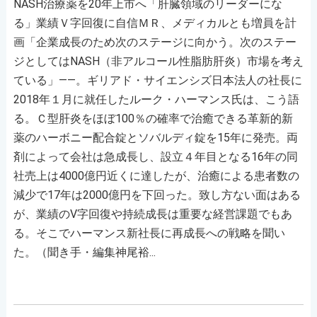
NASH治療薬を20年上市へ「肝臓領域のリーダーにな
る」業績Ｖ字回復に自信ＭＲ、メディカルとも増員を計
画「企業成長のため次のステージに向かう。次のステー
ジとしてはNASH（非アルコール性脂肪肝炎）市場を考え
ている」――。ギリアド・サイエンシズ日本法人の社長に
2018年１月に就任したルーク・ハーマンス氏は、こう語
る。Ｃ型肝炎をほぼ100％の確率で治癒できる革新的新
薬のハーボニー配合錠とソバルディ錠を15年に発売。両
剤によって会社は急成長し、設立４年目となる16年の同
社売上は4000億円近くに達したが、治癒による患者数の
減少で17年は2000億円を下回った。致し方ない面はある
が、業績のV字回復や持続成長は重要な経営課題でもあ
る。そこでハーマンス新社長に再成長への戦略を聞い
た。（聞き手・編集神尾裕...