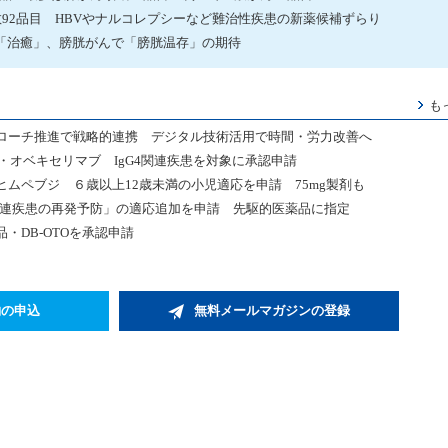
数92品目 HBVやナルコレプシーなど難治性疾患の新薬候補ずらり
「治癒」、膀胱がんで「膀胱温存」の期待
も
ローチ推進で戦略的連携 デジタル技術活用で時間・労力改善へ
・オベキセリマブ IgG4関連疾患を対象に承認申請
ヒムペブジ ６歳以上12歳未満の小児適応を申請 75mg製剤も
関連疾患の再発予防」の適応追加を申請 先駆的医薬品に指定
・DB-OTOを承認申請
約の申込
無料メールマガジンの登録