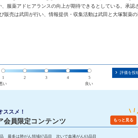
か、服薬アドヒアランスの向上が期待できるとしている。承認
及び販売は武田が行い、情報提供・収集活動は武田と大塚製薬の
評価を投
1
2
3
4
5
悪い
良い
オススメ！
ア会員限定コンテンツ
もっと見る
発品 最多は肺がん領域67品目 次いで血液がん63品目