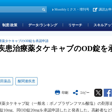
Monthlyミクス・増刊号
講読お申
制度/政策
データ/ランキング
リサーチ
スキルアッ
療薬タケキャブのOD錠を承認申請
疾患治療薬タケキャブのOD錠を
武田薬品
酸関連疾患
Twitter
印刷
コピー
治療薬タケキャブ錠（一般名：ボノプラザンフマル酸塩）の剤形
10mg、同OD錠20mgを承認申請したと発表した。高齢者な