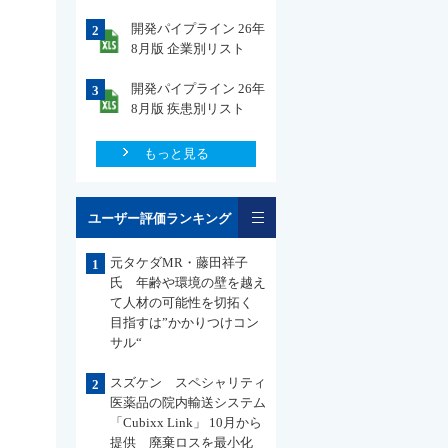
開発パイプライン 26年
2
8月版 企業別リスト
開発パイプライン 26年
3
8月版 疾患別リスト
もっと見る
一覧
ユーザー評価ランキング
元タケダMR・藤田祥子
1
氏 年齢や環境の壁を越え
て人材の可能性を切拓く
目指すは”かかりつけコン
サル“
スズケン スペシャリティ
2
医薬品の院内輸送システム
「Cubixx Link」 10月から
提供 廃棄ロスを最小化