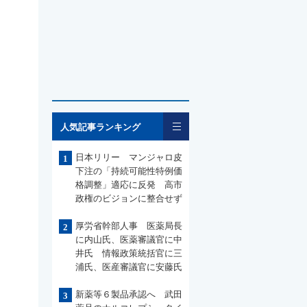
一覧
人気記事ランキング
日本リリー マンジャロ皮
1
下注の「持続可能性特例価
格調整」適応に反発 高市
政権のビジョンに整合せず
厚労省幹部人事 医薬局長
2
に内山氏、医薬審議官に中
井氏 情報政策統括官に三
浦氏、医産審議官に安藤氏
新薬等６製品承認へ 武田
3