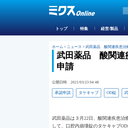
トップ
特集
経営/製品
ホーム
>
ニュース
>
武田薬品 酸関連疾患治
武田薬品 酸関連
申請
公開日時 2021/03/23 04:48
承認申請
タケキャブ
OD錠
武田薬品は３月22日、酸関連疾患
して、口腔内崩壊錠のタケキャブOD錠