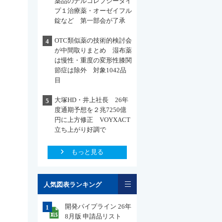
薬品のナルコレプシータイ
プ１治療薬・オーゼイフル
錠など 第一部会が了承
OTC類似薬の技術的検討会
4
が中間取りまとめ 湿布薬
は慢性・重度の変形性膝関
節症は除外 対象1042品
目
大塚HD・井上社長 26年
5
度通期予想を２兆7250億
円に上方修正 VOYXACT
立ち上がり好調で
もっと見る
一覧
人気図表ランキング
開発パイプライン 26年
1
8月版 申請品リスト