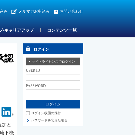
込み
メルマガお申込み
お問い合わせ
プ/キャリアアップ
コンテンツ一覧
ログイン
承認
サイトライセンスでログイン
USER ID
PASSWORD
Facebook
Linkedin
ログイン状態の保持
パスワードを忘れた場合
追加と
ど嚥下機