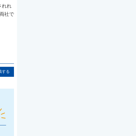
されれ
両社で
稿する