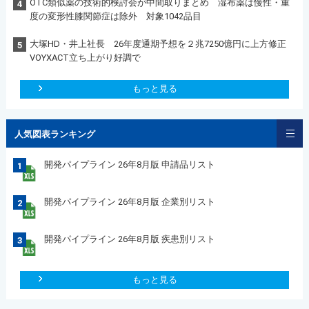
OTC類似薬の技術的検討会が中間取りまとめ 湿布薬は慢性・重
4
度の変形性膝関節症は除外 対象1042品目
大塚HD・井上社長 26年度通期予想を２兆7250億円に上方修正
5
VOYXACT立ち上がり好調で
もっと見る
人気図表ランキング
開発パイプライン 26年8月版 申請品リスト
1
開発パイプライン 26年8月版 企業別リスト
2
開発パイプライン 26年8月版 疾患別リスト
3
もっと見る