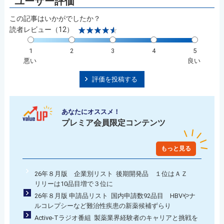
この記事はいかがでしたか？
読者レビュー（12）
1
2
3
4
5
悪い
良い
評価を投稿する
あなたにオススメ！
プレミア会員限定コンテンツ
もっと見る
26年８月版 企業別リスト 後期開発品 １位はＡＺ
リリーは10品目増で３位に
26年８月版 申請品リスト 国内申請数92品目 HBVやナ
ルコレプシーなど難治性疾患の新薬候補ずらり
Active-Tラジオ番組 製薬業界経験者のキャリアと挑戦を