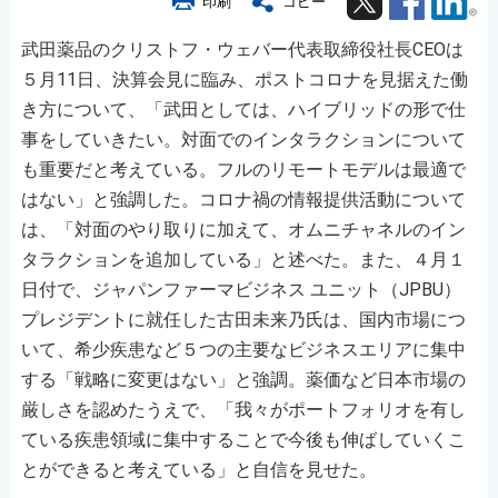
印刷
コピー
武田薬品のクリストフ・ウェバー代表取締役社長CEOは
５月11日、決算会見に臨み、ポストコロナを見据えた働
き方について、「武田としては、ハイブリッドの形で仕
事をしていきたい。対面でのインタラクションについて
も重要だと考えている。フルのリモートモデルは最適で
はない」と強調した。コロナ禍の情報提供活動について
は、「対面のやり取りに加えて、オムニチャネルのイン
タラクションを追加している」と述べた。また、４月１
日付で、ジャパンファーマビジネス ユニット（JPBU）
プレジデントに就任した古田未来乃氏は、国内市場につ
いて、希少疾患など５つの主要なビジネスエリアに集中
する「戦略に変更はない」と強調。薬価など日本市場の
厳しさを認めたうえで、「我々がポートフォリオを有し
ている疾患領域に集中することで今後も伸ばしていくこ
とができると考えている」と自信を見せた。