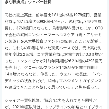
きな転換点」ウェバー社長
同社の売上高は、前年度比2.8%減の3兆1978億円、営業
利益は407.2%増の5093億円だった。純利益は749.9％成
長し、3760億円となった。為替影響を受けたほか、OTC
子会社の武田コンシューマーヘルスケア（現・アリナミ
ン製薬）を米大手投資ファンドに売却したことが影響し
た。これらの影響を除いた実質ベースでは、売上高は対
前年度比2.2％増、コア営業利益は対前年度比13.0％増だ
った。エンタイビオが対前年同期比26.2％増の4293億円
を売上げ、グローバルブランド14製品が対前年同期比
14％増となるなど、伸長した。ウェバー社長は、「パン
デミックの状況下だが、武田はマネジメントガイダンス
を達成できたことを嬉しく思っている」と胸を張った。
シャイアー買収以降、“統合”に力を入れてきた同社だ
が、2021年度以降は、トップラインの加速とパイプライ