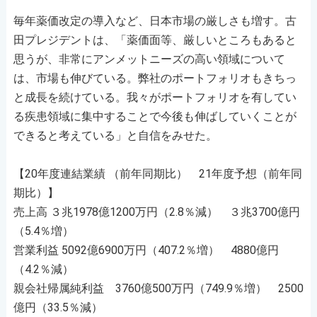
毎年薬価改定の導入など、日本市場の厳しさも増す。古
田プレジデントは、「薬価面等、厳しいところもあると
思うが、非常にアンメットニーズの高い領域について
は、市場も伸びている。弊社のポートフォリオもきちっ
と成長を続けている。我々がポートフォリオを有してい
る疾患領域に集中することで今後も伸ばしていくことが
できると考えている」と自信をみせた。
【20年度連結業績 （前年同期比） 21年度予想（前年同
期比）】
売上高 ３兆1978億1200万円（2.8％減） ３兆3700億円
（5.4％増）
営業利益 5092億6900万円（407.2％増） 4880億円
（4.2％減）
親会社帰属純利益 3760億500万円（749.9％増） 2500
億円（33.5％減）