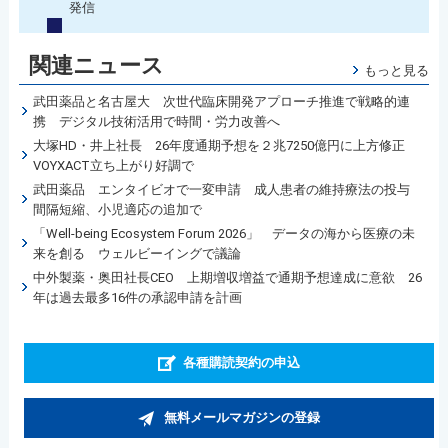
発信
関連ニュース
もっと見る
武田薬品と名古屋大 次世代臨床開発アプローチ推進で戦略的連
携 デジタル技術活用で時間・労力改善へ
大塚HD・井上社長 26年度通期予想を２兆7250億円に上方修正
VOYXACT立ち上がり好調で
武田薬品 エンタイビオで一変申請 成人患者の維持療法の投与
間隔短縮、小児適応の追加で
「Well-being Ecosystem Forum 2026」 データの海から医療の未
来を創る ウェルビーイングで議論
中外製薬・奥田社長CEO 上期増収増益で通期予想達成に意欲 26
年は過去最多16件の承認申請を計画
各種購読契約の申込
無料メールマガジンの登録