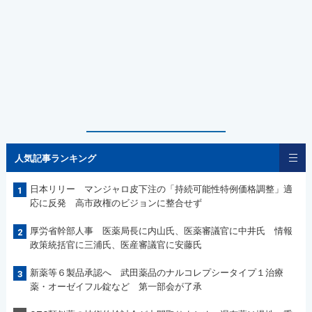
人気記事ランキング
日本リリー マンジャロ皮下注の「持続可能性特例価格調整」適
1
応に反発 高市政権のビジョンに整合せず
厚労省幹部人事 医薬局長に内山氏、医薬審議官に中井氏 情報
2
政策統括官に三浦氏、医産審議官に安藤氏
新薬等６製品承認へ 武田薬品のナルコレプシータイプ１治療
3
薬・オーゼイフル錠など 第一部会が了承