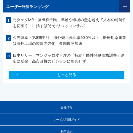
ユーザー評価ランキング
元タケダMR・藤田祥子氏 年齢や環境の壁を越えて人材の可能性
1
を切拓く 目指すは”かかりつけコンサル“
久光製薬・第8期中計 海外売上高比率60.0％以上 医療用薬事業
2
は海外工場の製造力強化、多国展開加速
日本リリー マンジャロ皮下注の「持続可能性特例価格調整」適
3
応に反発 高市政権のビジョンに整合せず
もっと見る
会社情報
サービス利用ガイド
利用規約