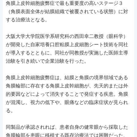
角膜上皮幹細胞疲弊症で最も重要度の高いステージ３
（角膜表面全体が結膜組織で被覆されている状態）に対
する治療法となる。
大阪大学大学院医学系研究科の西田幸二教授（眼科学）
が開発した自家培養口腔粘膜上皮細胞シート技術を同社
が導入するとともに、同社が同教授が実施した医師主導
治験を引き続いで企業治験を行った。
角膜上皮幹細胞疲弊症は、結膜と角膜の境界領域である
角膜輪部に存在する角膜上皮幹細胞が、先天的または外
的要因などによって消失することで発症する疾患。角膜
が混濁し、視力の低下や、眼痛などの臨床症状が見られ
る。
同製品が承認されれば、患者自身の健常眼から採取した
角膜輪部を患眼に移植する既存治療法では困難だった、