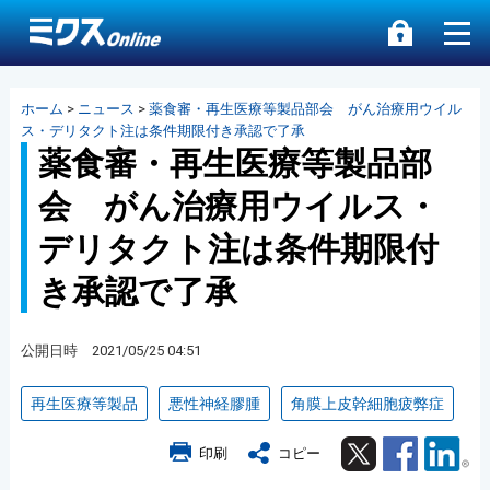
ホーム
>
ニュース
>
薬食審・再生医療等製品部会 がん治療用ウイル
ス・デリタクト注は条件期限付き承認で了承
薬食審・再生医療等製品部
会 がん治療用ウイルス・
デリタクト注は条件期限付
き承認で了承
公開日時 2021/05/25 04:51
再生医療等製品
悪性神経膠腫
角膜上皮幹細胞疲弊症
Twitter
Facebook
Lin
印刷
コピー