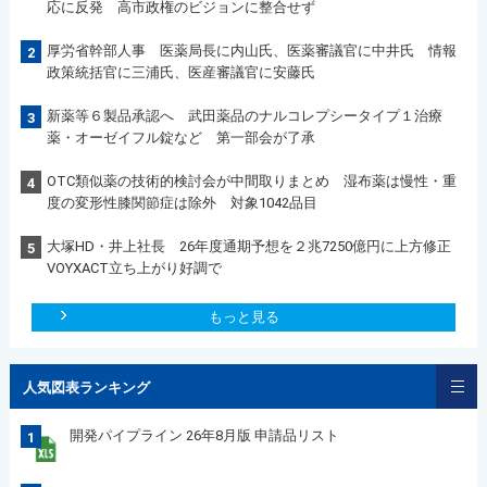
応に反発 高市政権のビジョンに整合せず
厚労省幹部人事 医薬局長に内山氏、医薬審議官に中井氏 情報
2
政策統括官に三浦氏、医産審議官に安藤氏
新薬等６製品承認へ 武田薬品のナルコレプシータイプ１治療
3
薬・オーゼイフル錠など 第一部会が了承
OTC類似薬の技術的検討会が中間取りまとめ 湿布薬は慢性・重
4
度の変形性膝関節症は除外 対象1042品目
大塚HD・井上社長 26年度通期予想を２兆7250億円に上方修正
5
VOYXACT立ち上がり好調で
もっと見る
人気図表ランキング
開発パイプライン 26年8月版 申請品リスト
1