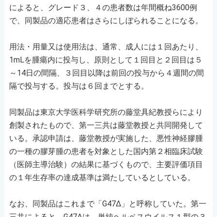
によると、グレード３、４の患者数は年間概ね3600例
で、同製品の適応患者はさらにしぼられることになる。
用法・用量又は使用法は、通常、成人には１回あたり、
1mLを腫瘍内に投与し、原則として１回目と２回目は５
～14日の間隔、３回目以降は前回の投与から４週間の間
隔で投与する。投与は６回までとする。
同製品は東京大学医科学研究所の藤堂具紀教授らにより
創製されたもので、第一三共は藤堂教授と共同開発して
いる。承認申請は、藤堂教授が実施した、悪性神経膠腫
の一種の膠芽腫の患者を対象とした国内第２相臨床試験
（医師主導治験）の結果に基づくもので、主要評価項目
の１年生存率の達成基準は満たしているとしている。
なお、同製品はこれまで「G47Δ」と呼称していた。第一
三共によると、G47Δは、単純ヘルペスウイルス１型の３