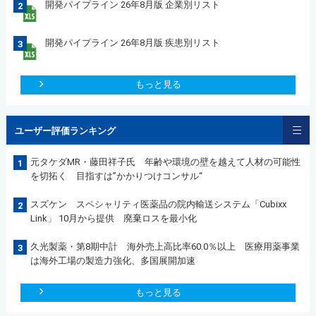
開発パイプライン 26年8月版 企業別リスト
2
開発パイプライン 26年8月版 疾患別リスト
3
もっと見る
ユーザー評価ランキング
元タケダMR・藤田祥子氏 年齢や環境の壁を越えて人材の可能性
1
を切拓く 目指すは”かかりつけコンサル“
スズケン スペシャリティ医薬品の院内輸送システム「Cubixx
2
Link」 10月から提供 廃棄ロスを最小化
久光製薬・第8期中計 海外売上高比率60.0％以上 医療用薬事業
3
は海外工場の製造力強化、多国展開加速
もっと見る