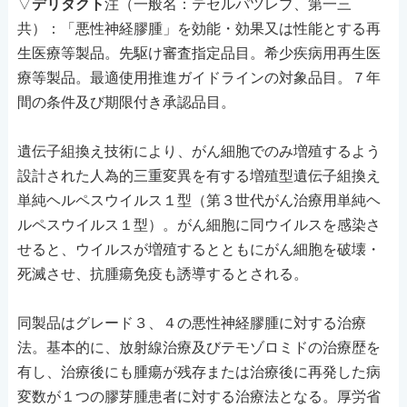
▽
デリタクト
注（一般名：テセルパツレブ、第一三
共）：「悪性神経膠腫」を効能・効果又は性能とする再
生医療等製品。先駆け審査指定品目。希少疾病用再生医
療等製品。最適使用推進ガイドラインの対象品目。７年
間の条件及び期限付き承認品目。
遺伝子組換え技術により、がん細胞でのみ増殖するよう
設計された人為的三重変異を有する増殖型遺伝子組換え
単純ヘルペスウイルス１型（第３世代がん治療用単純ヘ
ルペスウイルス１型）。がん細胞に同ウイルスを感染さ
せると、ウイルスが増殖するとともにがん細胞を破壊・
死滅させ、抗腫瘍免疫も誘導するとされる。
同製品はグレード３、４の悪性神経膠腫に対する治療
法。基本的に、放射線治療及びテモゾロミドの治療歴を
有し、治療後にも腫瘍が残存または治療後に再発した病
変数が１つの膠芽腫患者に対する治療法となる。厚労省