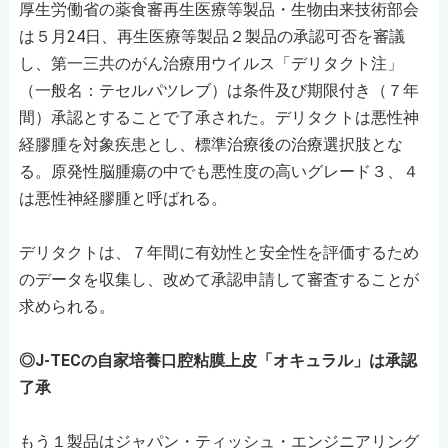
厚生労働省の薬食審再生医療等製品・生物由来技術部会
は５月24日、再生医療等製品２製品の承認可否を審議
し、第一三共のがん治療用ウイルス「デリタクト注」
（一般名：テセルパツレブ）は条件及び期限付き（７年
間）承認とすることで了承された。デリタクトは悪性神
経膠腫を対象疾患とし、標準治療後の治療選択肢とな
る。原発性脳腫瘍の中でも悪性度の高いグレード３、４
は悪性神経膠腫と呼ばれる。
デリタクトは、７年間に有効性と安全性を評価するため
のデータを収集し、改めて承認申請して審査することが
求められる。
◎J-TECの自家培養口腔粘膜上皮「オキュラル」は承認
了承
もう１製品はジャパン・ティッシュ・エンジニアリング