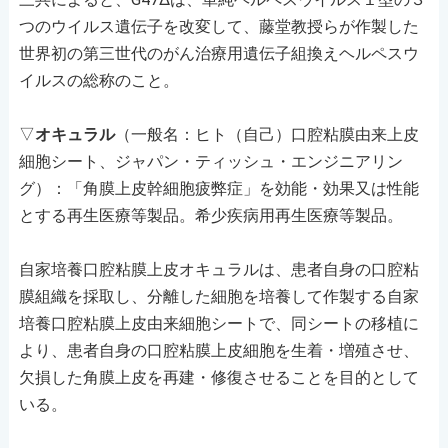
つのウイルス遺伝子を改変して、藤堂教授らが作製した
世界初の第三世代のがん治療用遺伝子組換えヘルペスウ
イルスの総称のこと。
▽
オキュラル
（一般名：ヒト（自己）口腔粘膜由来上皮
細胞シート、ジャパン・ティッシュ・エンジニアリン
グ）：「角膜上皮幹細胞疲弊症」を効能・効果又は性能
とする再生医療等製品。希少疾病用再生医療等製品。
自家培養口腔粘膜上皮オキュラルは、患者自身の口腔粘
膜組織を採取し、分離した細胞を培養して作製する自家
培養口腔粘膜上皮由来細胞シートで、同シートの移植に
より、患者自身の口腔粘膜上皮細胞を生着・増殖させ、
欠損した角膜上皮を再建・修復させることを目的として
いる。