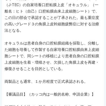
（J-TEC）の自家培養口腔粘膜上皮「オキュラル」（一
般名：ヒト（自己）口腔粘膜由来上皮細胞シート）で、
この日の部会で承認することが了承された。最も重症度
の高いグレード３の角膜上皮幹細胞疲弊症に対する治療
法となる。
オキュラルは患者自身の口腔粘膜組織を採取し、分離し
た細胞を培養して作製する自家培養口腔粘膜由来上皮細
胞シートで、同シートの移植により患者自身の口腔粘膜
上皮細胞を生着・増殖させ、欠損した角膜上皮を再建・
修復させることを目的としている。
両製品とも通常、１か月程度で正式承認される。
【審議品目】（カッコ内は一般的名称、申請企業）】