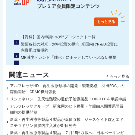
プレミア会員限定コンテンツ
もっと見る
【資料】国内申請中の92プロジェクト一覧
製薬各社の対米・対中投資の動向 米国向けR＆D投資に
内資系は積極的
MR減少トレンド「鈍化」にホッとしていられない事情
関連ニュース
もっと見る
アルフレッサHD 再生医療領域の開発・製造拠点「羽田PDC」の
稼働開始 CDMO機能強化
リジェネロン 先天性難聴の遺伝子治療製品・DB-OTOを承認申請
アルフレッサグループ 研究用のヒト臍帯・羊膜由来間葉系間質
細胞の提供開始
新薬・再生医療等製品４製品が薬価収載 ジャスケイド錠とエド
スチラドリン膀胱内注入液が即日発売
新薬・再生医療等製品４製品 ７月15日収載へ 日本ベーリンガ