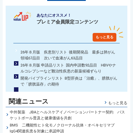
あなたにオススメ！
プレミア会員限定コンテンツ
もっと見る
26年８月版 疾患別リスト 後期開発品 最多は肺がん
領域67品目 次いで血液がん63品目
26年８月版 申請品リスト 国内申請数92品目 HBVやナ
ルコレプシーなど難治性疾患の新薬候補ずらり
開発パイプラインリスト B型肝炎は「治癒」、膀胱がん
で「膀胱温存」の期待
関連ニュース
もっと見る
中外製薬 JBAとヘルスケアイノベーションパートナー契約 バス
ケットボール普及と健康価値を共創
BMS 二機能性ヒト化モノクローナル抗体・オベキセリマブ
IgG4関連疾患を対象に承認申請