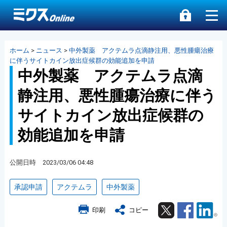
ホーム
>
ニュース
>
中外製薬 アクテムラ点滴静注用、悪性腫瘍治療
に伴うサイトカイン放出症候群の効能追加を申請
中外製薬 アクテムラ点滴
静注用、悪性腫瘍治療に伴う
サイトカイン放出症候群の
効能追加を申請
公開日時 2023/03/06 04:48
承認申請
アクテムラ
中外製薬
Twitter
Facebook
Lin
印刷
コピー