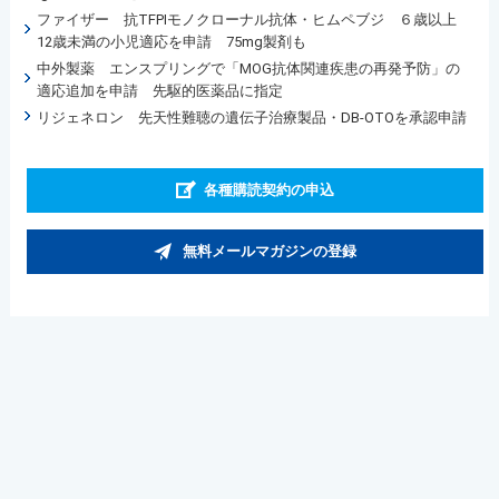
ファイザー 抗TFPIモノクローナル抗体・ヒムペブジ ６歳以上
12歳未満の小児適応を申請 75mg製剤も
中外製薬 エンスプリングで「MOG抗体関連疾患の再発予防」の
適応追加を申請 先駆的医薬品に指定
リジェネロン 先天性難聴の遺伝子治療製品・DB-OTOを承認申請
各種購読契約の申込
無料メールマガジンの登録