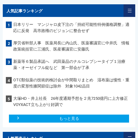
人気記事ランキング
日本リリー マンジャロ皮下注の「持続可能性特例価格調整」適
1
応に反発 高市政権のビジョンに整合せず
厚労省幹部人事 医薬局長に内山氏、医薬審議官に中井氏 情報
2
政策統括官に三浦氏、医産審議官に安藤氏
新薬等６製品承認へ 武田薬品のナルコレプシータイプ１治療
3
薬・オーゼイフル錠など 第一部会が了承
OTC類似薬の技術的検討会が中間取りまとめ 湿布薬は慢性・重
4
度の変形性膝関節症は除外 対象1042品目
大塚HD・井上社長 26年度通期予想を２兆7250億円に上方修正
5
VOYXACT立ち上がり好調で
もっと見る