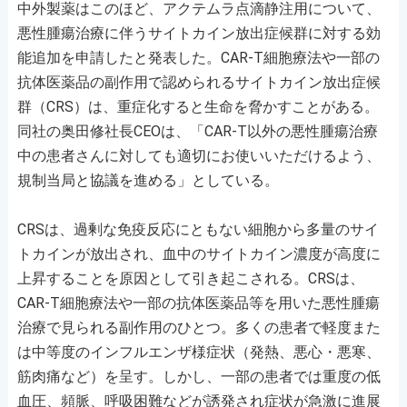
中外製薬はこのほど、アクテムラ点滴静注用について、
悪性腫瘍治療に伴うサイトカイン放出症候群に対する効
能追加を申請したと発表した。CAR-T細胞療法や一部の
抗体医薬品の副作用で認められるサイトカイン放出症候
群（CRS）は、重症化すると生命を脅かすことがある。
同社の奥田修社長CEOは、「CAR-T以外の悪性腫瘍治療
中の患者さんに対しても適切にお使いいただけるよう、
規制当局と協議を進める」としている。
CRSは、過剰な免疫反応にともない細胞から多量のサイ
トカインが放出され、血中のサイトカイン濃度が高度に
上昇することを原因として引き起こされる。CRSは、
CAR-T細胞療法や一部の抗体医薬品等を用いた悪性腫瘍
治療で見られる副作用のひとつ。多くの患者で軽度また
は中等度のインフルエンザ様症状（発熱、悪心・悪寒、
筋肉痛など）を呈す。しかし、一部の患者では重度の低
血圧、頻脈、呼吸困難などが誘発され症状が急激に進展