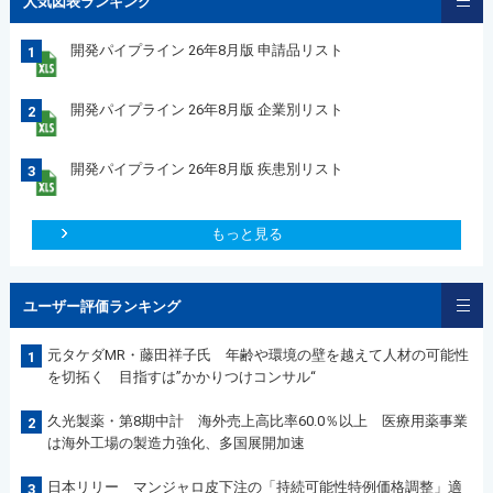
人気図表ランキング
開発パイプライン 26年8月版 申請品リスト
1
開発パイプライン 26年8月版 企業別リスト
2
開発パイプライン 26年8月版 疾患別リスト
3
もっと見る
ユーザー評価ランキング
元タケダMR・藤田祥子氏 年齢や環境の壁を越えて人材の可能性
1
を切拓く 目指すは”かかりつけコンサル“
久光製薬・第8期中計 海外売上高比率60.0％以上 医療用薬事業
2
は海外工場の製造力強化、多国展開加速
日本リリー マンジャロ皮下注の「持続可能性特例価格調整」適
3