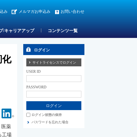
込み
メルマガお申込み
お問い合わせ
プ/キャリアアップ
コンテンツ一覧
ログイン
靭化
サイトライセンスでログイン
USER ID
PASSWORD
Facebook
Linkedin
ログイン状態の保持
パスワードを忘れた場合
、医薬
る工場