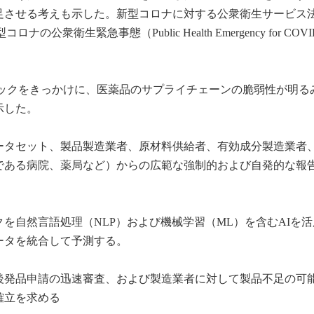
足させる考えも示した。新型コロナに対する公衆衛生サービス
下、新型コロナの公衆衛生緊急事態（Public Health Emergency for COVI
ンデミックをきっかけに、医薬品のサプライチェーンの脆弱性が明る
示した。
ータセット、製品製造業者、原材料供給者、有効成分製造業者
である病院、薬局など）からの広範な強制的および自発的な報
を自然言語処理（NLP）および機械学習（ML）を含むAIを
ータを統合して予測する。
後発品申請の迅速審査、および製造業者に対して製品不足の可
確立を求める