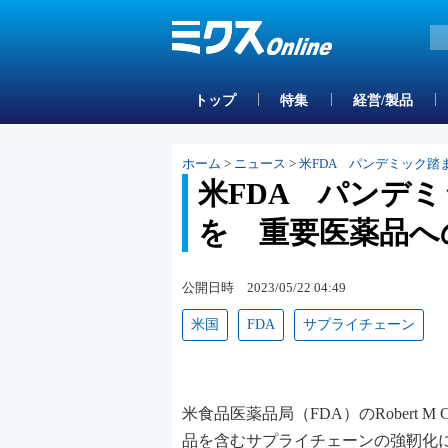
トップ
特集
経営/製品
ホーム
>
ニュース
>
米FDA パンデミック
米FDA パンデ
を 重要医薬品へ
公開日時 2023/05/22 04:49
米国
FDA
サプライチェーン
米食品医薬品局（FDA）のRobert 
品を含むサプライチェーンの強靭化