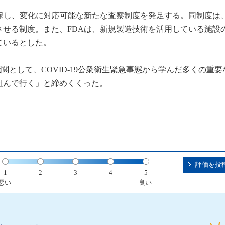
確保し、変化に対応可能な新たな査察制度を発足する。同制度は
させる制度。また、FDAは、新規製造技術を活用している施設
ているとした。
政機関として、COVID-19公衆衛生緊急事態から学んだ多くの重
組んで行く」と締めくくった。
評価を投
1
2
3
4
5
悪い
良い