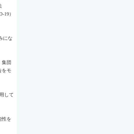
法
D-19）
みにな
、集団
告をモ
活用して
能性を