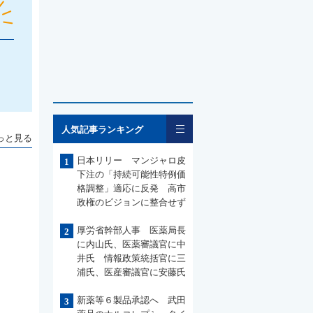
一覧
人気記事ランキング
っと見る
日本リリー マンジャロ皮
1
下注の「持続可能性特例価
格調整」適応に反発 高市
政権のビジョンに整合せず
厚労省幹部人事 医薬局長
2
に内山氏、医薬審議官に中
井氏 情報政策統括官に三
浦氏、医産審議官に安藤氏
新薬等６製品承認へ 武田
3