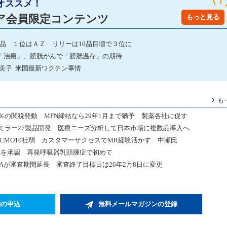
オススメ！
ア会員限定コンテンツ
もっと見る
発品 １位はＡＺ リリーは10品目増で３位に
「治癒」、膀胱がんで「膀胱温存」の期待
由美子 米国最新ワクチン事情
も
％の関税発動 MFN締結なら29年1月まで猶予 製薬各社に促す
ミラー27製品開発 医療ニーズ分析して日本市場に複数品導入へ
0社、CMO10社弱 カスタマーサクセスでMR経験活かす 中瀬氏
zimeosを承認 再発呼吸器乳頭腫症で初めて
DAが審査期間延長 審査終了目標日は26年2月8日に変更
約の申込
無料メールマガジンの登録