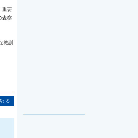
、重要
の査察
要な教訓
稿する