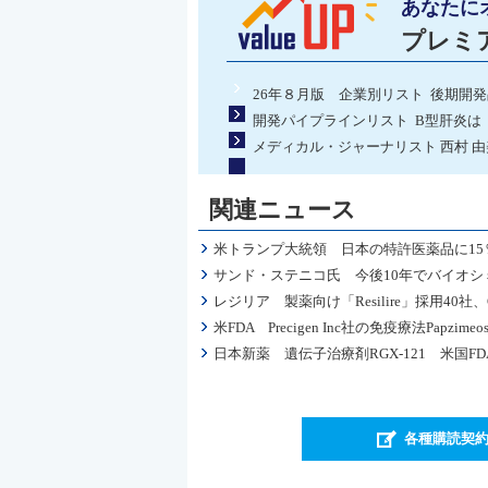
あなたに
プレミ
26年８月版 企業別リスト 後期開
開発パイプラインリスト B型肝炎は
メディカル・ジャーナリスト 西村 
関連ニュース
米トランプ大統領 日本の特許医薬品に15
サンド・ステニコ氏 今後10年でバイオシ
レジリア 製薬向け「Resilire」採用4
米FDA Precigen Inc社の免疫療法Pap
日本新薬 遺伝子治療剤RGX-121 米国F
各種購読契