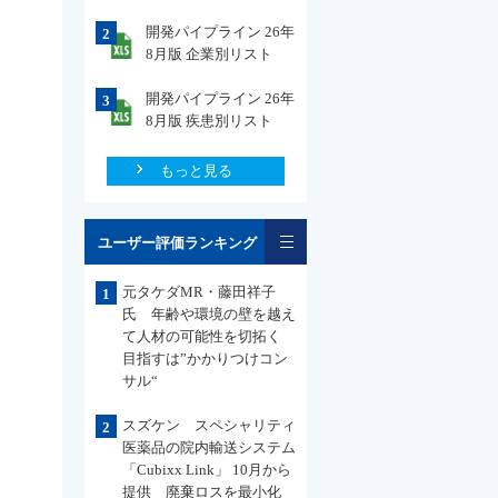
開発パイプライン 26年
2
8月版 企業別リスト
開発パイプライン 26年
3
8月版 疾患別リスト
もっと見る
一覧
ユーザー評価ランキング
元タケダMR・藤田祥子
1
氏 年齢や環境の壁を越え
て人材の可能性を切拓く
目指すは”かかりつけコン
サル“
スズケン スペシャリティ
2
医薬品の院内輸送システム
「Cubixx Link」 10月から
提供 廃棄ロスを最小化