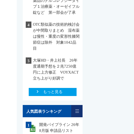
薬品のナルコレプシータイ
プ１治療薬・オーゼイフル
錠など 第一部会が了承
OTC類似薬の技術的検討会
4
が中間取りまとめ 湿布薬
は慢性・重度の変形性膝関
節症は除外 対象1042品
目
大塚HD・井上社長 26年
5
度通期予想を２兆7250億
円に上方修正 VOYXACT
立ち上がり好調で
もっと見る
一覧
人気図表ランキング
開発パイプライン 26年
1
8月版 申請品リスト