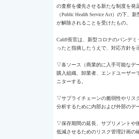
の査察を優先させる新たな制度を発
（Public Health Service Act）の
が解除されることを受けたもの。
Califf長官は、新型コロナのパ
ったと指摘したうえで、対応方針を
▽各ソース（商業的に入手可能なデ
購入組織、卸業者、エンドユーザー
ニターする。
▽サプライチェーンの脆弱性やリスク
分析するために内部および外部のデ
▽保存期間の延長、サプリメントや
低減させるためのリスク管理計画の