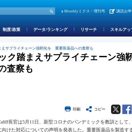
Monthlyミクス・増刊号
講読お申
制度/政策
データ/ランキング
リサーチ
スキルアッ
踏まえサプライチェーン強靭化を 重要医薬品への査察も
ミック踏まえサプライチェーン強
の査察も
Twitter
印刷
コピー
M Califf長官は5月11日、新型コロナのパンデミックを教訓として
に向けた対応についての声明を発表した。重要医薬品を製造す