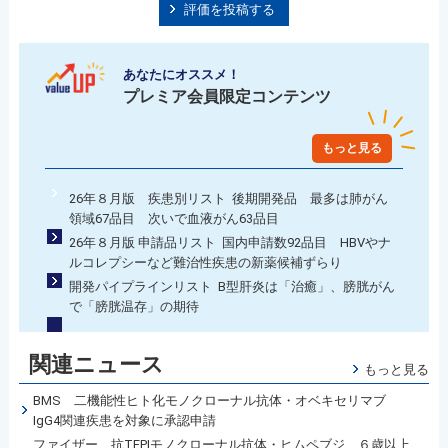
評価を投稿する
あなたにオススメ！
プレミア会員限定コンテンツ
もっと見る
26年８月版 疾患別リスト 後期開発品 最多は肺がん
領域67品目 次いで血液がん63品目
26年８月版 申請品リスト 国内申請数92品目 HBVやナ
ルコレプシーなど難治性疾患の新薬候補ずらり
開発パイプラインリスト B型肝炎は「治癒」、膀胱がん
で「膀胱温存」の期待
関連ニュース
もっと見る
BMS 二機能性ヒト化モノクローナル抗体・オベキセリマブ
IgG4関連疾患を対象に承認申請
ファイザー 抗TFPIモノクローナル抗体・ヒムペブジ ６歳以上