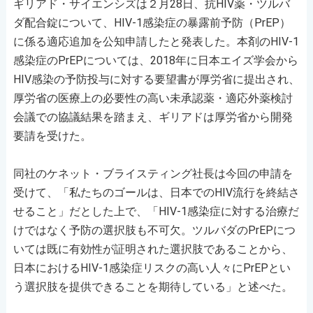
ギリアド・サイエンシズは２月28日、抗HIV薬・ツルバ
ダ配合錠について、HIV-1感染症の暴露前予防（PrEP）
に係る適応追加を公知申請したと発表した。本剤のHIV-1
感染症のPrEPについては、2018年に日本エイズ学会から
HIV感染の予防投与に対する要望書が厚労省に提出され、
厚労省の医療上の必要性の高い未承認薬・適応外薬検討
会議での協議結果を踏まえ、ギリアドは厚労省から開発
要請を受けた。
同社のケネット・ブライスティング社長は今回の申請を
受けて、「私たちのゴールは、日本でのHIV流行を終結さ
せること」だとした上で、「HIV-1感染症に対する治療だ
けではなく予防の選択肢も不可欠。ツルバダのPrEPにつ
いては既に有効性が証明された選択肢であることから、
日本におけるHIV-1感染症リスクの高い人々にPrEPとい
う選択肢を提供できることを期待している」と述べた。