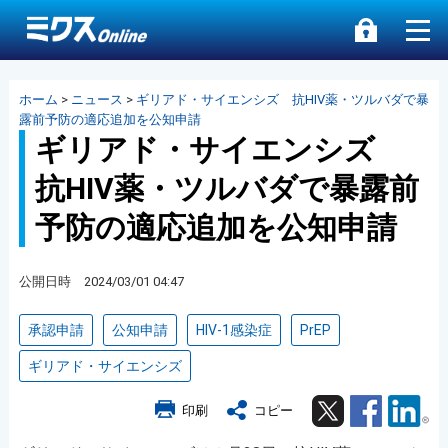
ホーム
>
ニュース
>
ギリアド・サイエンシズ 抗HIV薬・ツルバダで暴
露前予防の適応追加を公知申請
ギリアド・サイエンシズ
抗HIV薬・ツルバダで暴露前
予防の適応追加を公知申請
公開日時 2024/03/01 04:47
承認申請
公知申請
HIV-1感染症
PrEP
ギリアド・サイエンシズ
Twitter
Facebook
Lin
印刷
コピー