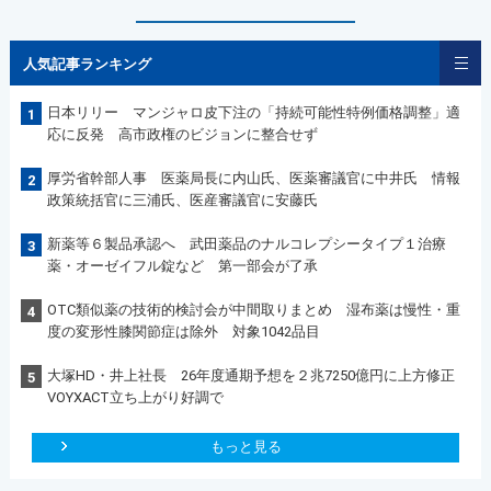
人気記事ランキング
日本リリー マンジャロ皮下注の「持続可能性特例価格調整」適
1
応に反発 高市政権のビジョンに整合せず
厚労省幹部人事 医薬局長に内山氏、医薬審議官に中井氏 情報
2
政策統括官に三浦氏、医産審議官に安藤氏
新薬等６製品承認へ 武田薬品のナルコレプシータイプ１治療
3
薬・オーゼイフル錠など 第一部会が了承
OTC類似薬の技術的検討会が中間取りまとめ 湿布薬は慢性・重
4
度の変形性膝関節症は除外 対象1042品目
大塚HD・井上社長 26年度通期予想を２兆7250億円に上方修正
5
VOYXACT立ち上がり好調で
もっと見る