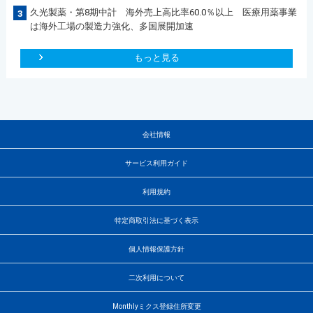
久光製薬・第8期中計 海外売上高比率60.0％以上 医療用薬事業
3
は海外工場の製造力強化、多国展開加速
もっと見る
会社情報
サービス利用ガイド
利用規約
特定商取引法に基づく表示
個人情報保護方針
二次利用について
Monthlyミクス登録住所変更