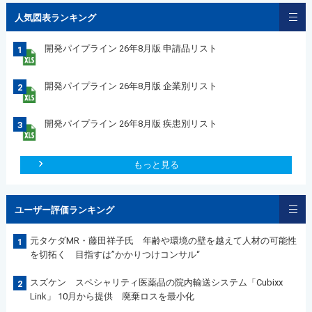
人気図表ランキング
開発パイプライン 26年8月版 申請品リスト
1
開発パイプライン 26年8月版 企業別リスト
2
開発パイプライン 26年8月版 疾患別リスト
3
もっと見る
ユーザー評価ランキング
元タケダMR・藤田祥子氏 年齢や環境の壁を越えて人材の可能性
1
を切拓く 目指すは”かかりつけコンサル“
スズケン スペシャリティ医薬品の院内輸送システム「Cubixx
2
Link」 10月から提供 廃棄ロスを最小化