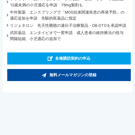
12歳未満の小児適応を申請 75mg製剤も
中外製薬 エンスプリングで「MOG抗体関連疾患の再発予防」の
適応追加を申請 先駆的医薬品に指定
リジェネロン 先天性難聴の遺伝子治療製品・DB-OTOを承認申請
武田薬品 エンタイビオで一変申請 成人患者の維持療法の投与
間隔短縮、小児適応の追加で
各種購読契約の申込
無料メールマガジンの登録