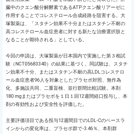
臓中のクエン酸分解酵素であるATPクエン酸リアーゼに
作用することでコレステロール合成経路を阻害する。大
塚製薬は、「スタチン効果不十分またはスタチン不耐の
高コレステロール血症患者に対する新たな治療選択肢と
なることが期待される」としている。
今回の申請は、大塚製薬が日本国内で実施した第３相試
験（NCT05683340）の結果に基づく。同試験は、スタチ
ン効果不十分、またはスタチン不耐の高LDLコレステロ
ール血症患者96人を対象としたプラセボ対照、無作為
化、多施設共同、二重盲検、並行群間比較試験。本剤
180 mgまたはプラセボを１日１回12週間経口投与し、本
剤の有効性および安全性を評価した。
主要評価項目である投与12週間目でのLDL-Cのベースラ
インからの変化率は、プラセボ群で-3.46％、本剤群