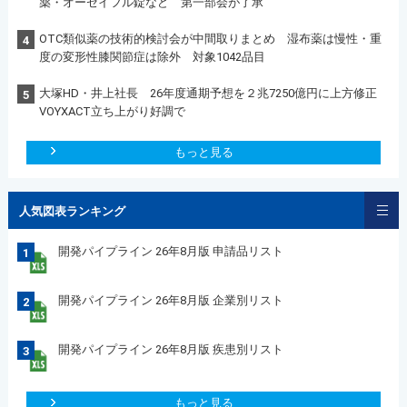
薬・オーゼイフル錠など 第一部会が了承
OTC類似薬の技術的検討会が中間取りまとめ 湿布薬は慢性・重
4
度の変形性膝関節症は除外 対象1042品目
大塚HD・井上社長 26年度通期予想を２兆7250億円に上方修正
5
VOYXACT立ち上がり好調で
もっと見る
人気図表ランキング
開発パイプライン 26年8月版 申請品リスト
1
開発パイプライン 26年8月版 企業別リスト
2
開発パイプライン 26年8月版 疾患別リスト
3
もっと見る