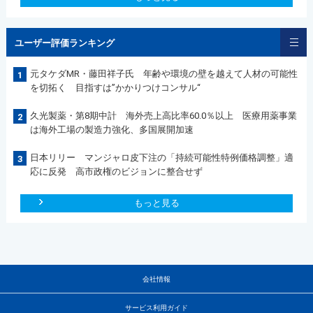
ユーザー評価ランキング
元タケダMR・藤田祥子氏 年齢や環境の壁を越えて人材の可能性
1
を切拓く 目指すは”かかりつけコンサル“
久光製薬・第8期中計 海外売上高比率60.0％以上 医療用薬事業
2
は海外工場の製造力強化、多国展開加速
日本リリー マンジャロ皮下注の「持続可能性特例価格調整」適
3
応に反発 高市政権のビジョンに整合せず
もっと見る
会社情報
サービス利用ガイド