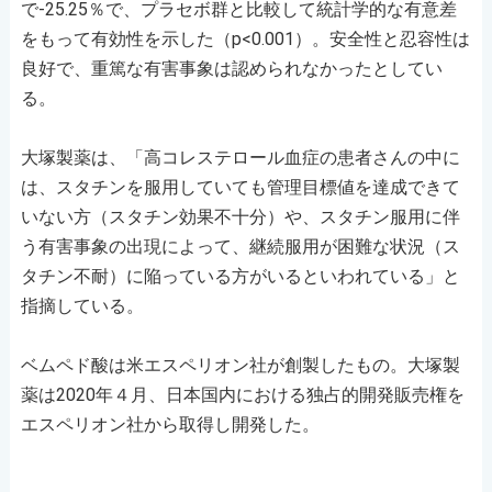
で-25.25％で、プラセボ群と比較して統計学的な有意差
をもって有効性を示した（p<0.001）。安全性と忍容性は
良好で、重篤な有害事象は認められなかったとしてい
る。
大塚製薬は、「高コレステロール血症の患者さんの中に
は、スタチンを服用していても管理目標値を達成できて
いない方（スタチン効果不十分）や、スタチン服用に伴
う有害事象の出現によって、継続服用が困難な状況（ス
タチン不耐）に陥っている方がいるといわれている」と
指摘している。
ベムペド酸は米エスペリオン社が創製したもの。大塚製
薬は2020年４月、日本国内における独占的開発販売権を
エスペリオン社から取得し開発した。