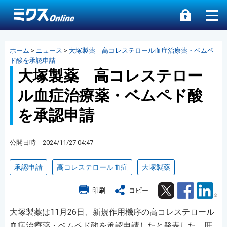
ホーム
>
ニュース
>
大塚製薬 高コレステロール血症治療薬・ベムペ
ド酸を承認申請
大塚製薬 高コレステロー
ル血症治療薬・ベムペド酸
を承認申請
公開日時 2024/11/27 04:47
承認申請
高コレステロール血症
大塚製薬
Twitter
Facebook
Lin
印刷
コピー
大塚製薬は11月26日、新規作用機序の高コレステロール
血症治療薬・ベムペド酸を承認申請したと発表した。肝