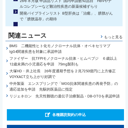
26年８月版 申請品リスト 国内申請数92品目 HBVやナ
ルコレプシーなど難治性疾患の新薬候補ずらり
開発パイプラインリスト B型肝炎は「治癒」、膀胱がん
で「膀胱温存」の期待
関連ニュース
もっと見る
BMS 二機能性ヒト化モノクローナル抗体・オベキセリマブ
IgG4関連疾患を対象に承認申請
ファイザー 抗TFPIモノクローナル抗体・ヒムペブジ ６歳以上
12歳未満の小児適応を申請 75mg製剤も
大塚HD・井上社長 26年度通期予想を２兆7250億円に上方修正
VOYXACT立ち上がり好調で
中外製薬 エンスプリングで「MOG抗体関連疾患の再発予防」の
適応追加を申請 先駆的医薬品に指定
リジェネロン 先天性難聴の遺伝子治療製品・DB-OTOを承認申請
各種購読契約の申込