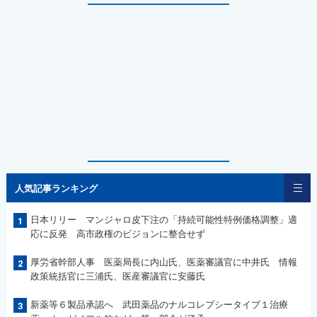
人気記事ランキング
日本リリー マンジャロ皮下注の「持続可能性特例価格調整」適
1
応に反発 高市政権のビジョンに整合せず
厚労省幹部人事 医薬局長に内山氏、医薬審議官に中井氏 情報
2
政策統括官に三浦氏、医産審議官に安藤氏
新薬等６製品承認へ 武田薬品のナルコレプシータイプ１治療
3