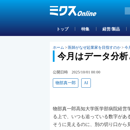
トップ
特集
経営/製品
ホーム
>
医師がなぜ起業家を目指すのか
>
今
今月はデータ分析
公開日時 2025/10/01 00:00
物部真一郎
AI
物部真一郎高知大学医学部病院経営
る上で、いつも追っている数字があ
そうに見えるのに、別の切り口から