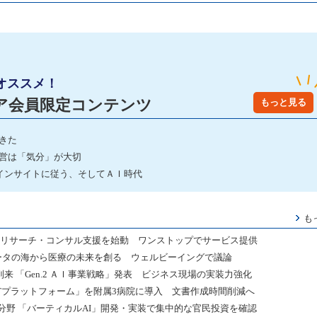
オススメ！
ア会員限定コンテンツ
もっと見る
きた
経営は「気分」が大切
はインサイトに従う、そしてＡＩ時代
も
向けリサーチ・コンサル支援を始動 ワンストップでサービス提供
m 2026」 データの海から医療の未来を創る ウェルビーイングで議論
到来 「Gen.2 ＡＩ事業戦略」発表 ビジネス現場の実装力強化
CTプラットフォーム」を附属3病院に導入 文書作成時間削減へ
9分野 「バーティカルAI」開発・実装で集中的な官民投資を確認