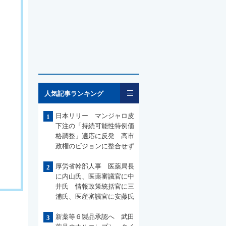
一覧
人気記事ランキング
日本リリー マンジャロ皮
1
下注の「持続可能性特例価
格調整」適応に反発 高市
政権のビジョンに整合せず
厚労省幹部人事 医薬局長
2
に内山氏、医薬審議官に中
井氏 情報政策統括官に三
浦氏、医産審議官に安藤氏
新薬等６製品承認へ 武田
3