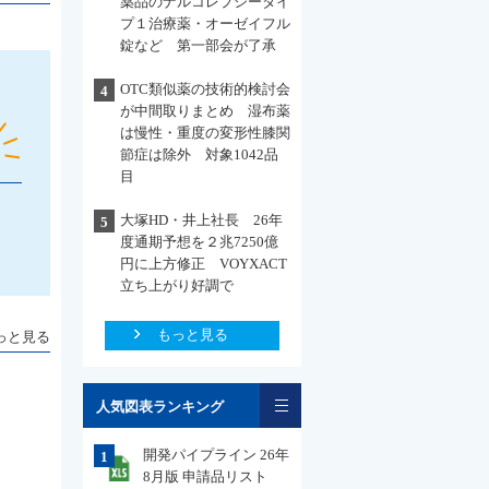
薬品のナルコレプシータイ
プ１治療薬・オーゼイフル
錠など 第一部会が了承
OTC類似薬の技術的検討会
4
が中間取りまとめ 湿布薬
は慢性・重度の変形性膝関
節症は除外 対象1042品
目
大塚HD・井上社長 26年
5
度通期予想を２兆7250億
円に上方修正 VOYXACT
立ち上がり好調で
もっと見る
っと見る
一覧
人気図表ランキング
開発パイプライン 26年
1
8月版 申請品リスト