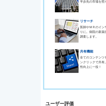
半歩先の市場を照
リサーチ
医師やＭＲのイン
りに。病院の新薬
調査します。
共有機能
全てのコンテンツ
ンクリックで共有
性向上に一役！