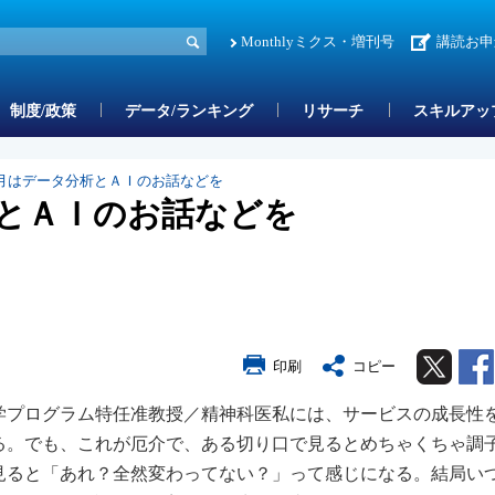
Monthlyミクス・増刊号
講読お申
制度/政策
データ/ランキング
リサーチ
スキルアッ
月はデータ分析とＡＩのお話などを
とＡＩのお話などを
Twitter
印刷
コピー
学プログラム特任准教授／精神科医私には、サービスの成長性
る。でも、これが厄介で、ある切り口で見るとめちゃくちゃ調
見ると「あれ？全然変わってない？」って感じになる。結局い