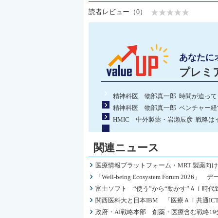
読者レビュー（0）
あなたに
プレミ
精神科医 物部真一郎 時間が迫って
精神科医 物部真一郎 ベンチャー
HMIC 中外製薬・岩瀬辰彦 戦略
関連ニュース
医療情報プラットフォーム・MRT 製薬
「Well-being Ecosystem Foru
富士ソフト “使う”から“動かす”ＡＩ時代
関西医科大と日本IBM 「医療ＡＩ共通I
政府・AI戦略本部 創薬・医療含む戦略1