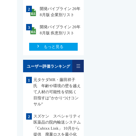
開発パイプライン 26年
2
8月版 企業別リスト
開発パイプライン 26年
3
8月版 疾患別リスト
もっと見る
一覧
ユーザー評価ランキング
元タケダMR・藤田祥子
1
氏 年齢や環境の壁を越え
て人材の可能性を切拓く
目指すは”かかりつけコン
サル“
スズケン スペシャリティ
2
医薬品の院内輸送システム
「Cubixx Link」 10月から
提供 廃棄ロスを最小化