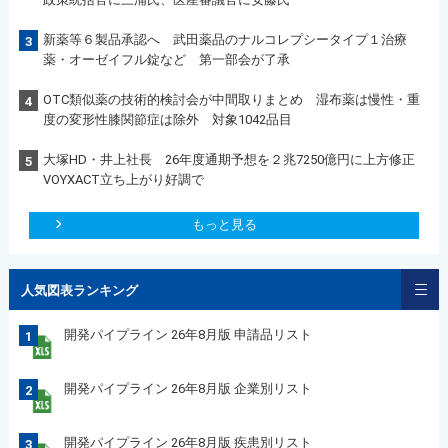
新薬等６製品承認へ 武田薬品のナルコレプシータイプ１治療
3
薬・オーゼイフル錠など 第一部会が了承
OTC類似薬の技術的検討会が中間取りまとめ 湿布薬は慢性・重
4
度の変形性膝関節症は除外 対象1042品目
大塚HD・井上社長 26年度通期予想を２兆7250億円に上方修正
5
VOYXACT立ち上がり好調で
もっと見る
人気図表ランキング
開発パイプライン 26年8月版 申請品リスト
1
開発パイプライン 26年8月版 企業別リスト
2
開発パイプライン 26年8月版 疾患別リスト
3