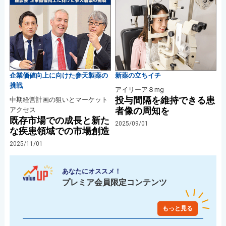
企業価値向上に向けた参天製薬の
新薬の立ちイチ
挑戦
アイリーア８mg
投与間隔を維持できる患
中期経営計画の狙いとマーケット
者像の周知を
アクセス
既存市場での成長と新た
2025/09/01
な疾患領域での市場創造
2025/11/01
あなたにオススメ！
プレミア会員限定コンテンツ
もっと見る