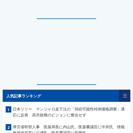
人気記事ランキング
日本リリー マンジャロ皮下注の「持続可能性特例価格調整」適
1
応に反発 高市政権のビジョンに整合せず
厚労省幹部人事 医薬局長に内山氏、医薬審議官に中井氏 情報
2
政策統括官に三浦氏、医産審議官に安藤氏