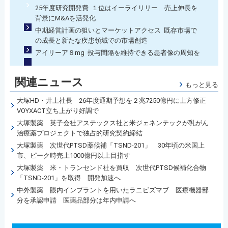
25年度研究開発費 １位はイーライリリー 売上伸長を
背景にM&Aを活発化
中期経営計画の狙いとマーケットアクセス 既存市場で
の成長と新たな疾患領域での市場創造
アイリーア８mg 投与間隔を維持できる患者像の周知を
関連ニュース
もっと見る
大塚HD・井上社長 26年度通期予想を２兆7250億円に上方修正
VOYXACT立ち上がり好調で
大塚製薬 英子会社アステックス社と米ジェネンテックが乳がん
治療薬プロジェクトで独占的研究契約締結
大塚製薬 次世代PTSD薬候補「TSND-201」 30年頃の米国上
市、ピーク時売上1000億円以上目指す
大塚製薬 米・トランセンド社を買収 次世代PTSD候補化合物
「TSND-201」を取得 開発加速へ
中外製薬 眼内インプラントを用いたラニビズマブ 医療機器部
分を承認申請 医薬品部分は年内申請へ