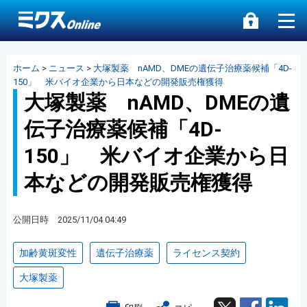
ホーム
>
ニュース
>
大塚製薬 nAMD、DMEの遺伝子治療薬候補「4D-
150」 米バイオ企業から日本などの開発販売権獲得
大塚製薬 nAMD、DMEの遺
伝子治療薬候補「4D-
150」 米バイオ企業から日
本などの開発販売権獲得
公開日時 2025/11/04 04:49
加齢黄斑変性
遺伝子治療薬
ライセンス契約
大塚製薬
Twitter
Facebook
Lin