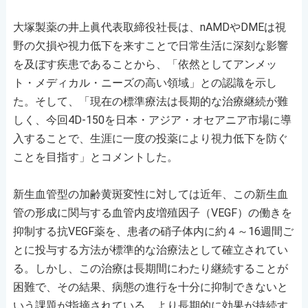
大塚製薬の井上眞代表取締役社長は、nAMDやDMEは視
野の欠損や視力低下を来すことで日常生活に深刻な影響
を及ぼす疾患であることから、「依然としてアンメッ
ト・メディカル・ニーズの高い領域」との認識を示し
た。そして、「現在の標準療法は長期的な治療継続が難
しく、今回4D-150を日本・アジア・オセアニア市場に導
入することで、生涯に一度の投薬により視力低下を防ぐ
ことを目指す」とコメントした。
新生血管型の加齢黄斑変性に対しては近年、この新生血
管の形成に関与する血管内皮増殖因子（VEGF）の働きを
抑制する抗VEGF薬を、患者の硝子体内に約４～16週間ご
とに投与する方法が標準的な治療法として確立されてい
る。しかし、この治療は長期間にわたり継続することが
困難で、その結果、病態の進行を十分に抑制できないと
いう課題が指摘されている。より長期的に効果が持続す