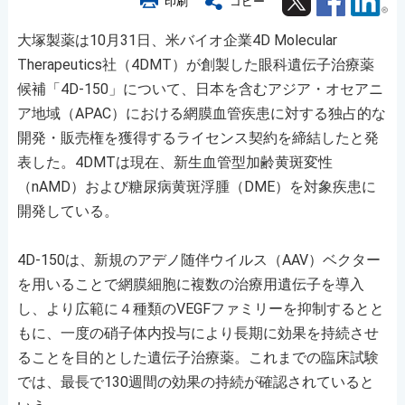
印刷
コピー
大塚製薬は10月31日、米バイオ企業4D Molecular
Therapeutics社（4DMT）が創製した眼科遺伝子治療薬
候補「4D-150」について、日本を含むアジア・オセアニ
ア地域（APAC）における網膜血管疾患に対する独占的な
開発・販売権を獲得するライセンス契約を締結したと発
表した。4DMTは現在、新生血管型加齢黄斑変性
（nAMD）および糖尿病黄斑浮腫（DME）を対象疾患に
開発している。
4D-150は、新規のアデノ随伴ウイルス（AAV）ベクター
を用いることで網膜細胞に複数の治療用遺伝子を導入
し、より広範に４種類のVEGFファミリーを抑制するとと
もに、一度の硝子体内投与により長期に効果を持続させ
ることを目的とした遺伝子治療薬。これまでの臨床試験
では、最長で130週間の効果の持続が確認されていると