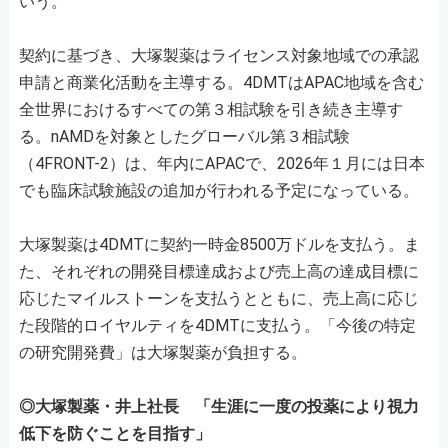
いう。
契約に基づき、大塚製薬はライセンス対象地域での承認
申請と商業化活動を主導する。4DMTはAPAC地域を含む
全世界におけるすべての第３相試験を引き続き主導す
る。nAMDを対象としたグローバル第３相試験
（4FRONT-2）は、年内にAPACで、2026年１月には日本
でも臨床試験施設の追加が行われる予定になっている。
大塚製薬は4DMTに契約一時金8500万ドルを支払う。ま
た、それぞれの開発目標達成および売上高の達成目標に
応じたマイルストーンを支払うとともに、売上高に応じ
た段階的ロイヤルティを4DMTに支払う。「今後の特定
の研究開発費」は大塚製薬が負担する。
◎大塚製薬・井上社長 「生涯に一度の投薬により視力
低下を防ぐことを目指す」