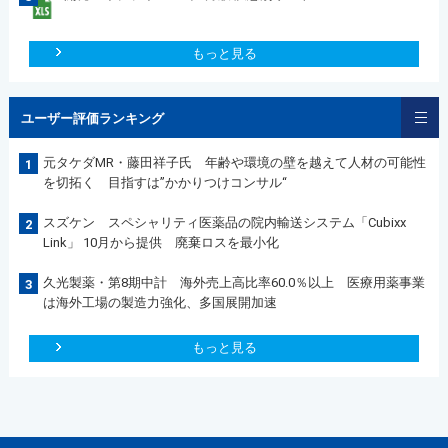
もっと見る
ユーザー評価ランキング
元タケダMR・藤田祥子氏 年齢や環境の壁を越えて人材の可能性
1
を切拓く 目指すは”かかりつけコンサル“
スズケン スペシャリティ医薬品の院内輸送システム「Cubixx
2
Link」 10月から提供 廃棄ロスを最小化
久光製薬・第8期中計 海外売上高比率60.0％以上 医療用薬事業
3
は海外工場の製造力強化、多国展開加速
もっと見る