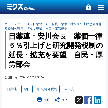
ホーム
>
ニュース
>
日薬連・安川会長 薬価一律５％引上げと研究開
発税制の延長・拡充を要望 自民・厚労部会
日薬連・安川会長 薬価一律
５％引上げと研究開発税制の
延長・拡充を要望 自民・厚
労部会
公開日時 2025/11/13 04:52
日薬連
薬価
研究開発税制
自民党
Twitter
Facebook
Lin
印刷
コピー