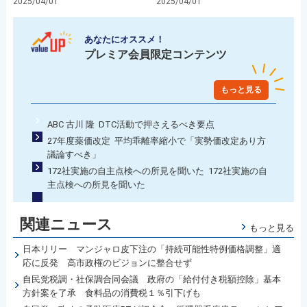
2025/04/01
2025/04/01
あなたにオススメ！
プレミア会員限定コンテンツ
もっと見る
ABC 古川 隆 DTC活動で押さえるべき要点
27年度薬価改定 平均乖離率縮小で「実勢価改定あり方
議論すべき」
172社実施の自主点検への所見を聞いた 172社実施の自
主点検への所見を聞いた
関連ニュース
もっと見る
日本リリー マンジャロ皮下注の「持続可能性特例価格調整」適
応に反発 高市政権のビジョンに整合せず
自民党税調・社保調合同会議 政府の「給付付き税額控除」基本
方針案を了承 食料品の消費税１％引下げも