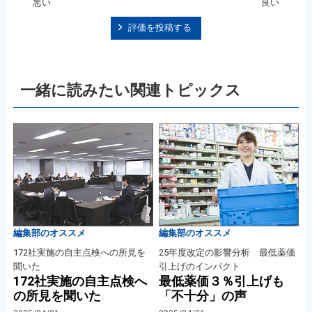
悪い
良い
評価を投稿する
一緒に読みたい関連トピックス
編集部のオススメ
編集部のオススメ
172社実施の自主点検への所見を
25年度改定の影響分析 最低薬価
聞いた
引上げのインパクト
172社実施の自主点検へ
最低薬価３％引上げも
の所見を聞いた
「不十分」の声