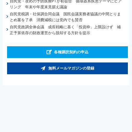
自民党・攻めの予防医療PTが初会合 循環器系疾患テーマにヒア
リング 年末や年度末見据え議論
自民党税調・社保調合同会議 国民会議実務者協議の中間とりま
とめ案を了承 消費減税には党内でも賛否
自民党政調全体会議 成長戦略に基く「投資枠」上限設けず 補
正予算依存の財政運営から脱却する方針を提示
各種購読契約の申込
無料メールマガジンの登録