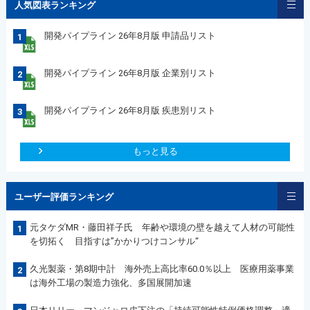
人気図表ランキング
開発パイプライン 26年8月版 申請品リスト
1
開発パイプライン 26年8月版 企業別リスト
2
開発パイプライン 26年8月版 疾患別リスト
3
もっと見る
ユーザー評価ランキング
元タケダMR・藤田祥子氏 年齢や環境の壁を越えて人材の可能性
1
を切拓く 目指すは”かかりつけコンサル“
久光製薬・第8期中計 海外売上高比率60.0％以上 医療用薬事業
2
は海外工場の製造力強化、多国展開加速