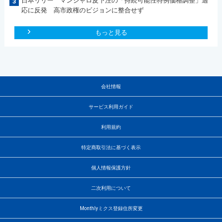
日本リリー マンジャロ皮下注の「持続可能性特例価格調整」適
3
応に反発 高市政権のビジョンに整合せず
もっと見る
会社情報
サービス利用ガイド
利用規約
特定商取引法に基づく表示
個人情報保護方針
二次利用について
Monthlyミクス登録住所変更