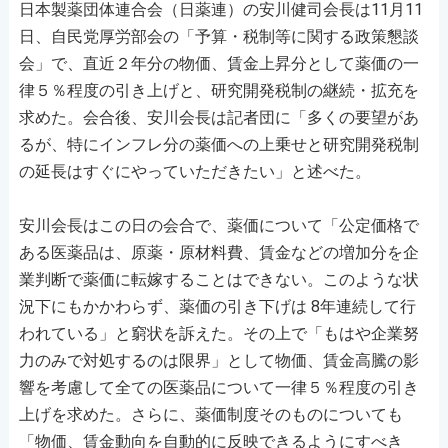
日本製薬団体連合会（日薬連）の安川健司会長は11月11
日、自民党厚労部会の「予算・税制等に関する政策懇談
会」で、直近２年分の物価、賃金上昇分として薬価の一
律５％程度の引き上げと、研究開発税制の継続・拡充を
求めた。会合後、安川会長は記者団に「多くの要望があ
るが、特にインフレ分の薬価への上乗せと研究開発税制
の延長はすぐにやっていただきたい」と述べた。
安川会長はこの日の会合で、薬価について「公定価格で
ある医薬品は、原薬・原材料費、賃金などの増加分を企
業判断で薬価に転嫁することはできない。このような状
況下にもかかわらず、薬価の引き下げは 8年連続して行
われている」と窮状を訴えた。その上で「もはや企業努
力のみで対処するのは限界」として物価、賃金高騰の影
響を考慮して全ての医薬品について一律５％程度の引き
上げを求めた。さらに、薬価制度そのものについても
「物価、賃金動向を自動的に反映できるようにすべき