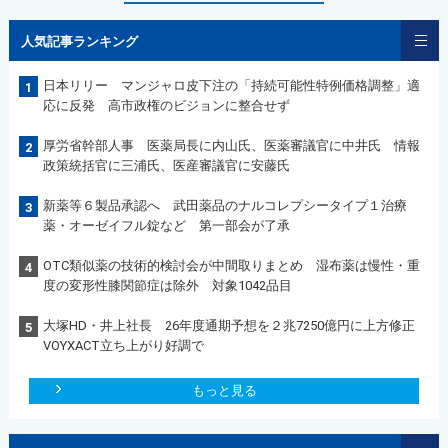
人気記事ランキング
日本リリー マンジャロ皮下注の「持続可能性特例価格調整」適
1
応に反発 高市政権のビジョンに整合せず
厚労省幹部人事 医薬局長に内山氏、医薬審議官に中井氏 情報
2
政策統括官に三浦氏、医産審議官に安藤氏
新薬等６製品承認へ 武田薬品のナルコレプシータイプ１治療
3
薬・オーゼイフル錠など 第一部会が了承
OTC類似薬の技術的検討会が中間取りまとめ 湿布薬は慢性・重
4
度の変形性膝関節症は除外 対象1042品目
大塚HD・井上社長 26年度通期予想を２兆7250億円に上方修正
5
VOYXACT立ち上がり好調で
もっと見る