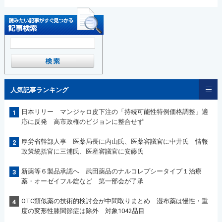
人気記事ランキング
日本リリー マンジャロ皮下注の「持続可能性特例価格調整」適
1
応に反発 高市政権のビジョンに整合せず
厚労省幹部人事 医薬局長に内山氏、医薬審議官に中井氏 情報
2
政策統括官に三浦氏、医産審議官に安藤氏
新薬等６製品承認へ 武田薬品のナルコレプシータイプ１治療
3
薬・オーゼイフル錠など 第一部会が了承
OTC類似薬の技術的検討会が中間取りまとめ 湿布薬は慢性・重
4
度の変形性膝関節症は除外 対象1042品目