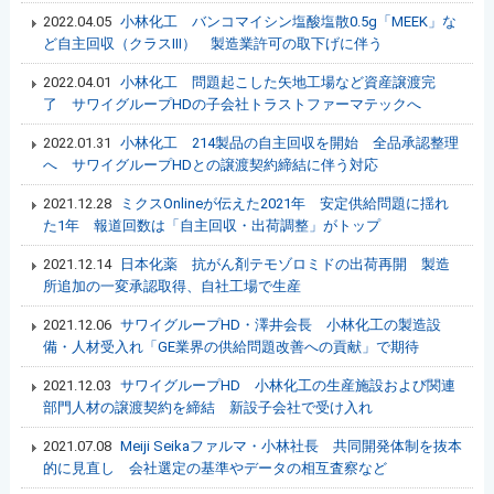
2022.04.05
小林化工 バンコマイシン塩酸塩散0.5g「MEEK」な
ど自主回収（クラスⅢ） 製造業許可の取下げに伴う
2022.04.01
小林化工 問題起こした矢地工場など資産譲渡完
了 サワイグループHDの子会社トラストファーマテックへ
2022.01.31
小林化工 214製品の自主回収を開始 全品承認整理
へ サワイグループHDとの譲渡契約締結に伴う対応
2021.12.28
ミクスOnlineが伝えた2021年 安定供給問題に揺れ
た1年 報道回数は「自主回収・出荷調整」がトップ
2021.12.14
日本化薬 抗がん剤テモゾロミドの出荷再開 製造
所追加の一変承認取得、自社工場で生産
2021.12.06
サワイグループHD・澤井会長 小林化工の製造設
備・人材受入れ「GE業界の供給問題改善への貢献」で期待
2021.12.03
サワイグループHD 小林化工の生産施設および関連
部門人材の譲渡契約を締結 新設子会社で受け入れ
2021.07.08
Meiji Seikaファルマ・小林社長 共同開発体制を抜本
的に見直し 会社選定の基準やデータの相互査察など