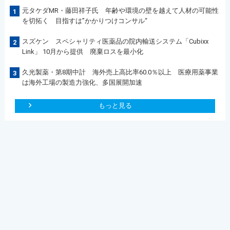
元タケダMR・藤田祥子氏 年齢や環境の壁を越えて人材の可能性
1
を切拓く 目指すは”かかりつけコンサル“
スズケン スペシャリティ医薬品の院内輸送システム「Cubixx
2
Link」 10月から提供 廃棄ロスを最小化
久光製薬・第8期中計 海外売上高比率60.0％以上 医療用薬事業
3
は海外工場の製造力強化、多国展開加速
もっと見る