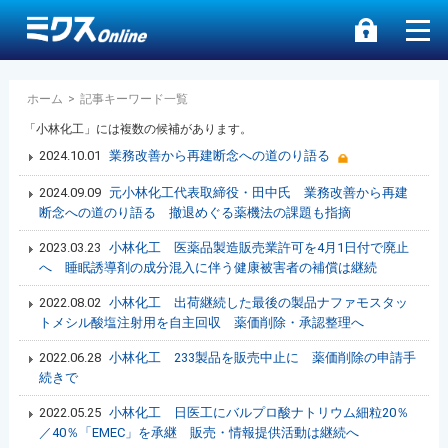
ホーム
>
記事キーワード一覧
「小林化工」には複数の候補があります。
2024.10.01
業務改善から再建断念への道のり語る
2024.09.09
元小林化工代表取締役・田中氏 業務改善から再建
断念への道のり語る 撤退めぐる薬機法の課題も指摘
2023.03.23
小林化工 医薬品製造販売業許可を4月1日付で廃止
へ 睡眠誘導剤の成分混入に伴う健康被害者の補償は継続
2022.08.02
小林化工 出荷継続した最後の製品ナファモスタッ
トメシル酸塩注射用を自主回収 薬価削除・承認整理へ
2022.06.28
小林化工 233製品を販売中止に 薬価削除の申請手
続きで
2022.05.25
小林化工 日医工にバルプロ酸ナトリウム細粒20％
／40％「EMEC」を承継 販売・情報提供活動は継続へ