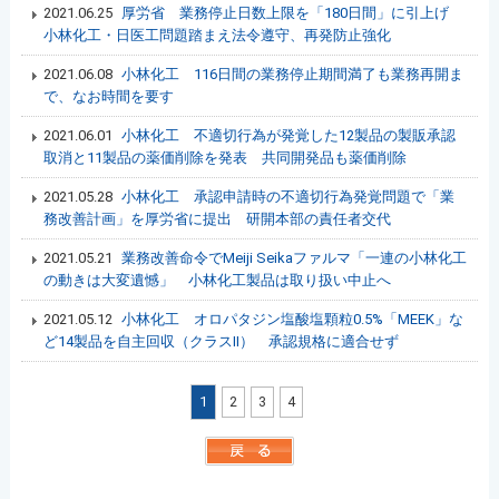
2021.06.25
厚労省 業務停止日数上限を「180日間」に引上げ
小林化工・日医工問題踏まえ法令遵守、再発防止強化
2021.06.08
小林化工 116日間の業務停止期間満了も業務再開ま
で、なお時間を要す
2021.06.01
小林化工 不適切行為が発覚した12製品の製販承認
取消と11製品の薬価削除を発表 共同開発品も薬価削除
2021.05.28
小林化工 承認申請時の不適切行為発覚問題で「業
務改善計画」を厚労省に提出 研開本部の責任者交代
2021.05.21
業務改善命令でMeiji Seikaファルマ「一連の小林化工
の動きは大変遺憾」 小林化工製品は取り扱い中止へ
2021.05.12
小林化工 オロパタジン塩酸塩顆粒0.5%「MEEK」な
ど14製品を自主回収（クラスⅡ） 承認規格に適合せず
1
2
3
4