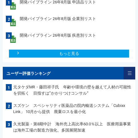
開発パイプライン 26年8月版 申請品リスト
1
開発パイプライン 26年8月版 企業別リスト
2
開発パイプライン 26年8月版 疾患別リスト
3
もっと見る
ユーザー評価ランキング
元タケダMR・藤田祥子氏 年齢や環境の壁を越えて人材の可能性
1
を切拓く 目指すは”かかりつけコンサル“
スズケン スペシャリティ医薬品の院内輸送システム「Cubixx
2
Link」 10月から提供 廃棄ロスを最小化
久光製薬・第8期中計 海外売上高比率60.0％以上 医療用薬事業
3
は海外工場の製造力強化、多国展開加速