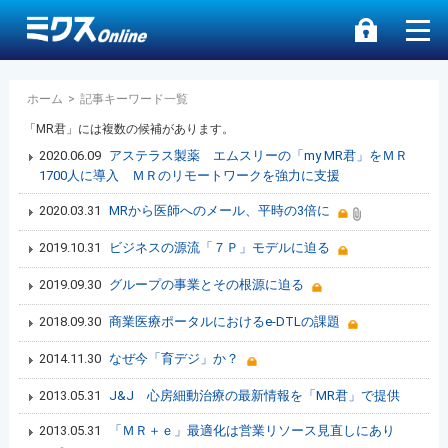
ホーム
>
記事キーワード一覧
「MR君」には複数の候補があります。
2020.06.09
アステラス製薬 エムスリーの「my MR君」をＭＲ
1700人に導入 ＭＲのリモートワークを強力に支援
2020.03.31
MRから医師へのメール、平時の3倍に
2019.10.31
ビジネスの源流「７Ｐ」モデルに迫る
2019.09.30
グループの事業とその根源に迫る
2018.09.30
商業医療ポータルにおけるe-DTLの課題
2014.11.30
なぜ今「育デジ」か？
2013.05.31
J&J 心房細動治療の最新情報を「MR君」で提供
2013.05.31
「ＭＲ＋ｅ」最適化は営業リソース見直しにあり