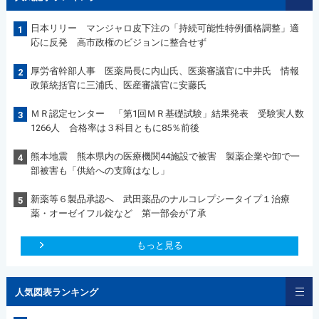
日本リリー マンジャロ皮下注の「持続可能性特例価格調整」適
1
応に反発 高市政権のビジョンに整合せず
厚労省幹部人事 医薬局長に内山氏、医薬審議官に中井氏 情報
2
政策統括官に三浦氏、医産審議官に安藤氏
ＭＲ認定センター 「第1回ＭＲ基礎試験」結果発表 受験実人数
3
1266人 合格率は３科目ともに85％前後
熊本地震 熊本県内の医療機関44施設で被害 製薬企業や卸で一
4
部被害も「供給への支障はなし」
新薬等６製品承認へ 武田薬品のナルコレプシータイプ１治療
5
薬・オーゼイフル錠など 第一部会が了承
もっと見る
人気図表ランキング