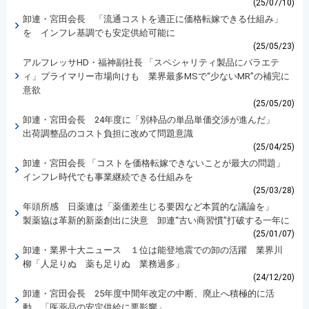
(25/07/10)
卸連・宮田会長 「流通コストを適正に価格転嫁できる仕組み」
を インフレ基調でも安定供給可能に
(25/05/23)
アルフレッサHD・福神副社長 「スペシャリティ製品にバラエテ
ィ」プライマリー市場向けも 業界最多MSで“少ないMR”の補完に
意欲
(25/05/20)
卸連・宮田会長 24年度に「別枠品の単品単価交渉が進んだ」
出荷調整品のコスト負担に改めて問題意識
(25/04/25)
卸連・宮田会長 「コストを価格転嫁できないことが最大の問題」
インフレ時代でも事業継続できる仕組みを
(25/03/28)
年頭所感 日薬連は「薬価差生じる要因など本質的な議論を」
製薬協は革新的新薬創出に決意 卸連“古い商習慣”打破する一年に
(25/01/07)
卸連・業界十大ニュース １位は能登地震での卸の活躍 業界川
柳「人足りぬ 薬も足りぬ 業務過多」
(24/12/20)
卸連・宮田会長 25年度中間年改定の中断、廃止へ積極的に活
動 「医薬品の安定供給に悪影響」