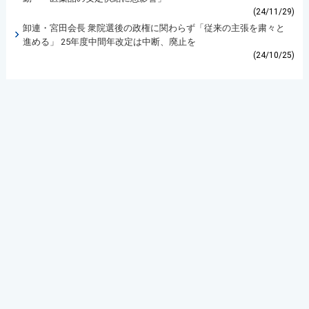
(24/11/29)
卸連・宮田会長 衆院選後の政権に関わらず「従来の主張を粛々と
進める」 25年度中間年改定は中断、廃止を
(24/10/25)