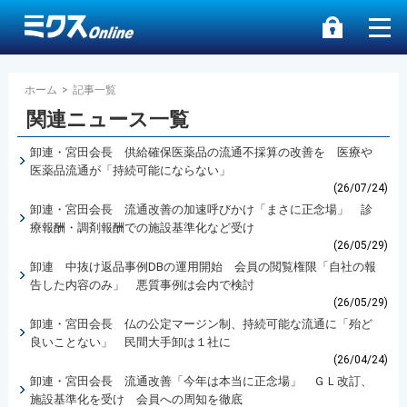
ホーム
>
記事一覧
関連ニュース一覧
卸連・宮田会長 供給確保医薬品の流通不採算の改善を 医療や
医薬品流通が「持続可能にならない」
(26/07/24)
卸連・宮田会長 流通改善の加速呼びかけ「まさに正念場」 診
療報酬・調剤報酬での施設基準化など受け
(26/05/29)
卸連 中抜け返品事例DBの運用開始 会員の閲覧権限「自社の報
告した内容のみ」 悪質事例は会内で検討
(26/05/29)
卸連・宮田会長 仏の公定マージン制、持続可能な流通に「殆ど
良いことない」 民間大手卸は１社に
(26/04/24)
卸連・宮田会長 流通改善「今年は本当に正念場」 ＧＬ改訂、
施設基準化を受け 会員への周知を徹底