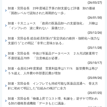
(26/03/27)
卸連・宮田会長 25年度補正予算の卸支援など評価 卸の価値
「国政レベルで認知された画期的な一歩」
(26/01/30)
卸連・十大ニュース 「政府の医薬品卸への支援強化」 川柳は
「インフレの 波に乗れない 薬価だけ」
(25/12/26)
卸連・宮田会長 総合経済対策の”安定供給の維持・強靭化へ強力な
支援行う”との明記「非常に意味がある」
(25/11/28)
卸連・宮田会長 中抜け等返品データベース ２カ月試験運用で
不適切返品70件 「注意喚起が必要」
(25/10/17)
卸連・会員社24年度業績 営業利益率は1.11％ 販管費率は再び
５％超え、人件費や外部委託費が増加
(25/09/26)
卸連・宮田会長 インフレでも持続可能な医薬品流通へ 骨太方
針に初めて明記した“仕組みの検討”に全力
(25/07/25)
卸連・宮田会長「物価上昇でコスト増、転嫁を」逆ザヤで問われ
る卸の価格形成機能「データもとに議論」