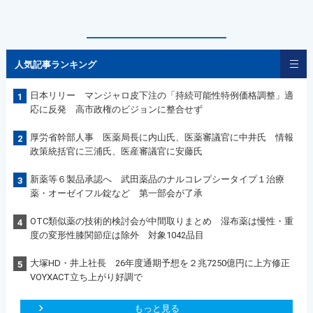
人気記事ランキング
日本リリー マンジャロ皮下注の「持続可能性特例価格調整」適
1
応に反発 高市政権のビジョンに整合せず
厚労省幹部人事 医薬局長に内山氏、医薬審議官に中井氏 情報
2
政策統括官に三浦氏、医産審議官に安藤氏
新薬等６製品承認へ 武田薬品のナルコレプシータイプ１治療
3
薬・オーゼイフル錠など 第一部会が了承
OTC類似薬の技術的検討会が中間取りまとめ 湿布薬は慢性・重
4
度の変形性膝関節症は除外 対象1042品目
大塚HD・井上社長 26年度通期予想を２兆7250億円に上方修正
5
VOYXACT立ち上がり好調で
もっと見る