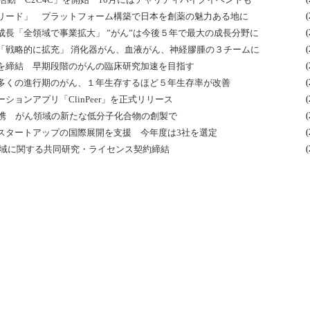
リード」 プラットフォーム構築で日本を創薬の魅力ある地に
(
長「全領域で事業拡大」 ”がん”は今後５年で最大の成長分野に
(
「戦略的に拡充」 消化器がん、血液がん、神経膠腫の３チームに
(
を締結 早期段階のがんの臨床研究加速を目指す
(
多くの進行期のがん、１年生存するほど５年生存率が改善
(
ョンアプリ「ClinPeer」を正式リリース
(
創薬提携 がん領域の新たな低分子化合物の創製で
(
スタートアップの国際展開を支援 今年度は3社を選定
(
領域に関する共同研究・ライセンス契約締結
(