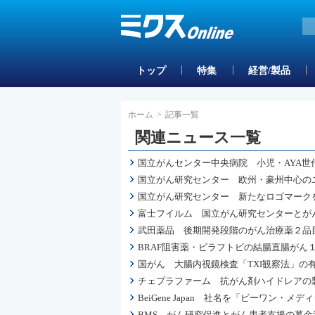
トップ
特集
経営/製品
ホーム
>
記事一覧
関連ニュース一覧
国立がんセンター中央病院 小児・AYA世
国立がん研究センター 欧州・豪州中心の
国立がん研究センター 新たなロゴマーク
富士フイルム 国立がん研究センターとが
武田薬品 後期開発段階のがん治療薬２品目等
BRAF阻害薬・ビラフトビの結腸直腸がん
国がん 大腸内視鏡検査「TXI観察法」
チェプラファーム 抗がん剤ハイドレアの
BeiGene Japan 社名を「ビーワン・メ
BMS がん研究促進とがん患者支援の募金