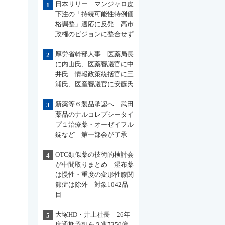
日本リリー マンジャロ皮
1
下注の「持続可能性特例価
格調整」適応に反発 高市
政権のビジョンに整合せず
厚労省幹部人事 医薬局長
2
に内山氏、医薬審議官に中
井氏 情報政策統括官に三
浦氏、医産審議官に安藤氏
新薬等６製品承認へ 武田
3
薬品のナルコレプシータイ
プ１治療薬・オーゼイフル
錠など 第一部会が了承
OTC類似薬の技術的検討会
4
が中間取りまとめ 湿布薬
は慢性・重度の変形性膝関
節症は除外 対象1042品
目
大塚HD・井上社長 26年
5
度通期予想を２兆7250億