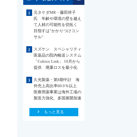
元タケダMR・藤田祥子
1
氏 年齢や環境の壁を越え
て人材の可能性を切拓く
目指すは”かかりつけコン
サル“
スズケン スペシャリティ
2
医薬品の院内輸送システム
「Cubixx Link」 10月から
提供 廃棄ロスを最小化
久光製薬・第8期中計 海
3
外売上高比率60.0％以上
医療用薬事業は海外工場の
製造力強化、多国展開加速
もっと見る