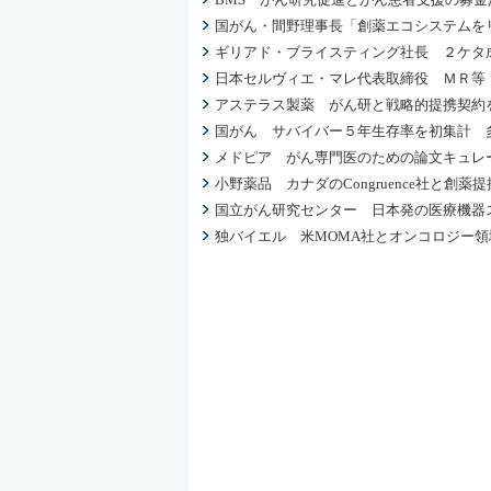
国がん・間野理事長「創薬エコシステムを
ギリアド・ブライスティング社長 ２ケタ成
日本セルヴィエ・マレ代表取締役 ＭＲ等
アステラス製薬 がん研と戦略的提携契約
国がん サバイバー５年生存率を初集計 
メドピア がん専門医のための論文キュレーシ
小野薬品 カナダのCongruence社と
国立がん研究センター 日本発の医療機器
独バイエル 米MOMA社とオンコロジー