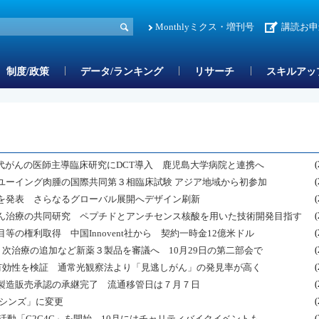
Monthlyミクス・増刊号
講読お申
制度/政策
データ/ランキング
リサーチ
スキルアッ
代がんの医師主導臨床研究にDCT導入 鹿児島大学病院と連携へ
(
ユーイング肉腫の国際共同第３相臨床試験 アジア地域から初参加
(
を発表 さらなるグローバル展開へデザイン刷新
(
ん治療の共同研究 ペプチドとアンチセンス核酸を用いた技術開発目指す
(
の権利取得 中国Innovent社から 契約一時金12億米ドル
(
１次治療の追加など新薬３製品を審議へ 10月29日の第二部会で
(
の有効性を検証 通常光観察法より「見逃しがん」の発見率が高く
(
製造販売承認の承継完了 流通移管日は７月７日
(
ディシンズ」に変更
(
活動「C2C4C」を開始 10月にはチャリティバイクイベントも
(