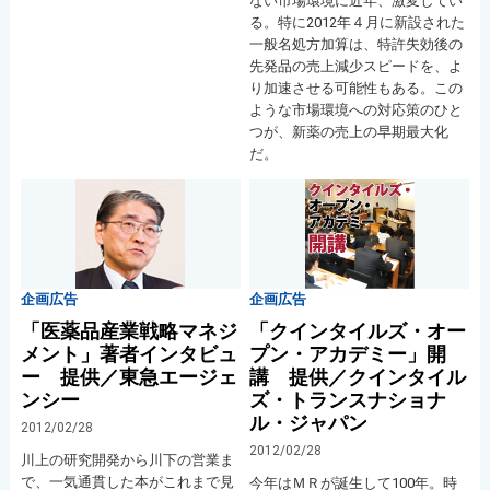
ない市場環境に近年、激変してい
る。特に2012年４月に新設された
一般名処方加算は、特許失効後の
先発品の売上減少スピードを、よ
り加速させる可能性もある。この
ような市場環境への対応策のひと
つが、新薬の売上の早期最大化
だ。
企画広告
企画広告
「医薬品産業戦略マネジ
「クインタイルズ・オー
メント」著者インタビュ
プン・アカデミー」開
ー 提供／東急エージェ
講 提供／クインタイル
ンシー
ズ・トランスナショナ
ル・ジャパン
2012/02/28
2012/02/28
川上の研究開発から川下の営業ま
で、一気通貫した本がこれまで見
今年はＭＲが誕生して100年。時