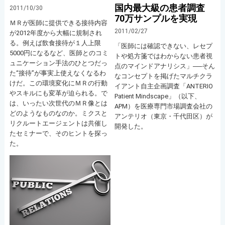
国内最大級の患者調査
2011/10/30
70万サンプルを実現
ＭＲが医師に提供できる接待内容
2011/02/27
が2012年度から大幅に規制され
る。例えば飲食接待が１人上限
「医師には確認できない、レセプ
5000円になるなど、医師とのコミ
トや処方箋ではわからない患者視
ュニケーション手法のひとつだっ
点のマインドアナリシス」──そん
た“接待”が事実上使えなくなるわ
なコンセプトを掲げたマルチクラ
けだ。この環境変化にＭＲの行動
イアント自主企画調査「ANTERIO
やスキルにも変革が迫られる。で
Patient Mindscape」（以下、
は、いったい次世代のＭＲ像とは
APM）を医療専門市場調査会社の
どのようなものなのか。ミクスと
アンテリオ（東京・千代田区）が
リクルートエージェントは共催し
開発した。
たセミナーで、そのヒントを探っ
た。