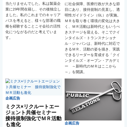
当たりませんでした。私は製薬企
に社会保障、医療行政が大きな節
業に29年間在籍し、その後独立し
目にあり、接待規制の見直し、透
ました。私のこれまでのキャリア
明性ガイドライン（GL）が実施。
パスを考えると、様々な部署の職
ＭＲを取り巻く環境の変化は大き
種を経験することこそ会社の活性
く、ＭＲ活動は新時代ともいうべ
化につながるのだと考えていま
きステージを迎える。そこでクイ
す。
ンタイルズ・トランスナショナ
ル・ジャパンは、新時代に対応で
きるＭＲ、活動の姿を描き、実践
できるリーダーを育成する「クイ
ンタイルズ・オープン・アカデミ
ー ～新時代のＭＲはここから
～」を開講。
企画広告
ミクス×リクルートエー
ジェント共催セミナー
接待規制強化でＭＲ活動
企画広告
も進化