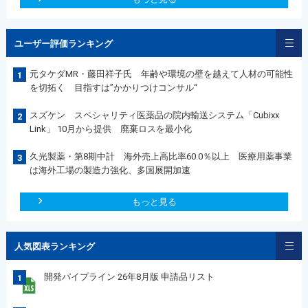
ユーザー評価ランキング
元タケダMR・藤田祥子氏 年齢や環境の壁を越えて人材の可能性
1
を切拓く 目指すは”かかりつけコンサル“
スズケン スペシャリティ医薬品の院内輸送システム「Cubixx
2
Link」 10月から提供 廃棄ロスを最小化
久光製薬・第8期中計 海外売上高比率60.0％以上 医療用薬事業
3
は海外工場の製造力強化、多国展開加速
もっと見る
人気図表ランキング
開発パイプライン 26年8月版 申請品リスト
1