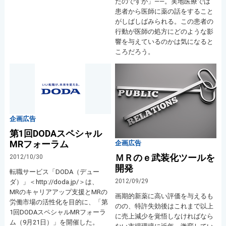
たのですが」――。実地医療では
患者から医師に薬の話をすること
がしばしばみられる。この患者の
行動が医師の処方にどのような影
響を与えているのかは気になると
ころだろう。
企画広告
第1回DODAスペシャル
MRフォーラム
企画広告
ＭＲのｅ武装化ツールを
2012/10/30
開発
転職サービス「DODA（デュー
2012/09/29
ダ）」＜http://doda.jp/＞は、
MRのキャリアアップ支援とMRの
画期的新薬に高い評価を与えるも
労働市場の活性化を目的に、「第
のの、特許失効後はこれまで以上
1回DODAスペシャルMRフォーラ
に売上減少を覚悟しなければなら
ム（9月21日）」を開催した。