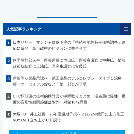
人気記事ランキング
日本リリー マンジャロ皮下注の「持続可能性特例価格調整」適
1
応に反発 高市政権のビジョンに整合せず
厚労省幹部人事 医薬局長に内山氏、医薬審議官に中井氏 情報
2
政策統括官に三浦氏、医産審議官に安藤氏
新薬等６製品承認へ 武田薬品のナルコレプシータイプ１治療
3
薬・オーゼイフル錠など 第一部会が了承
OTC類似薬の技術的検討会が中間取りまとめ 湿布薬は慢性・重
4
度の変形性膝関節症は除外 対象1042品目
大塚HD・井上社長 26年度通期予想を２兆7250億円に上方修正
5
VOYXACT立ち上がり好調で
もっと見る