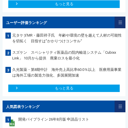
もっと見る
ユーザー評価ランキング
元タケダMR・藤田祥子氏 年齢や環境の壁を越えて人材の可能性
1
を切拓く 目指すは”かかりつけコンサル“
スズケン スペシャリティ医薬品の院内輸送システム「Cubixx
2
Link」 10月から提供 廃棄ロスを最小化
久光製薬・第8期中計 海外売上高比率60.0％以上 医療用薬事業
3
は海外工場の製造力強化、多国展開加速
もっと見る
人気図表ランキング
開発パイプライン 26年8月版 申請品リスト
1