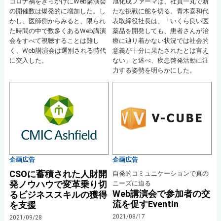
コロナ禍をきっかけにWeb講演会
旭化成ファーマは、社員一丸で新
の開催数は爆発的に増加した。し
たな挑戦に舵を切る。青木喜和代
かし、医師側からみると、限られ
表取締役社長は、「いくら良い医
た時間の中で数多くあるWeb講演
薬品を開発しても、患者さんが治
会をすべて視聴することは難し
療に辿り着かない状況では社会的
く、Web講演会は選別される時代
意義が十分に果たされたとは言え
に突入した。
ない」と述べ、疾患啓発活動に注
力する姿勢を明らかにした。
企画広告
企画広告
CSOに蓄積された人財開
自発的コミュニケーションで真の
発ノウハウで変革乗り切
ニーズに迫る
Web講演会で参加者の交
るビジネススキルの獲得
流を促すEventIn
を支援
2021/08/17
2021/09/28