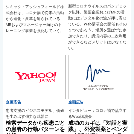
新型コロナウイルスのパンデミッ
シミック・アッシュフィールド株
ク以降、製薬企業およびMRの活
式会社は、コロナ禍で従来の活動
動にはデジタル化の波が押し寄せ
から進化・変革を迫られている
ている。Web講演会の開催もその
MRおよびマネージャー向けのト
１つであろう。場所を選ばずに参
レーニング事業を強化していく。
加できたり、講演内容の二次利用
ができるなどメリットは少なくな
い。
企画広告
企画広告
患者支援のビジネスモデル、価値
インタビュー：コロナ禍で乱立す
を生み出す強力な武器に
るWeb講演会
検索データから疾患ごと
成功のカギは「対話と実
の患者の行動パターンを
践」、外資製薬とベンダ