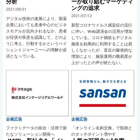
分析
ーが取り組むマーケティ
ングの追求
2021/08/01
2021/07/12
デジタル技術の進展により、製薬
企業においても患者中心のビジネ
新型コロナウイルス感染症の流行
スモデルが志向されるなか、患者
に伴い、Web講演会の活用が増加
が症状や疾患を認識して、どのよ
している。コロナ禍前もデジタル
うに考え、行動するかというペイ
施策を効果的に利用することは易
シェントジャーニーへの理解が必
しくなかったが、直近の爆発的な
須となっている。
増加により、施策運用の難易度が
上がったとの声が絶たない。
企画広告
企画広告
ファクトデータの統合・活用で新
「オンライン名刺交換」で医師と
たなソリューション開発へ
のタッチポイント増やす