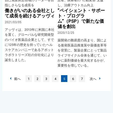
自己免疫疾患領域のリーダーを目
患者、医療者の “行動変容”支援
指しさらなる成長を
し、治療アウトカム向上
働きがいのある会社とし
“ペイシェント・サポー
て成長を続けるアッヴィ
ト・プログラ
ム”（PSP）で新たな価
2021/03/05
値を創出
アッヴィは、2013年に米国に本社
2020/12/25
を置く、グローバルな研究開発型
のバイオ医薬品企業として、すで
薬開発の難易度の高まり、国によ
に125年の歴史を持っていたヘル
る後発医薬品推進策や薬価改革等
スケアカンパニーであるアボット
を背景に、製薬企業にとって製品
ラボラトリーズ社の分社化により
ライフサイクル全体を通じて、い
誕生しました。
かに薬剤価値を最大化するかが、
重要性を増している。
前へ
1
2
3
4
5
6
7
次へ