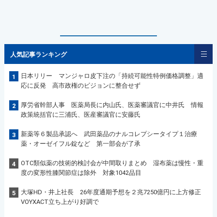
人気記事ランキング
日本リリー マンジャロ皮下注の「持続可能性特例価格調整」適
1
応に反発 高市政権のビジョンに整合せず
厚労省幹部人事 医薬局長に内山氏、医薬審議官に中井氏 情報
2
政策統括官に三浦氏、医産審議官に安藤氏
新薬等６製品承認へ 武田薬品のナルコレプシータイプ１治療
3
薬・オーゼイフル錠など 第一部会が了承
OTC類似薬の技術的検討会が中間取りまとめ 湿布薬は慢性・重
4
度の変形性膝関節症は除外 対象1042品目
大塚HD・井上社長 26年度通期予想を２兆7250億円に上方修正
5
VOYXACT立ち上がり好調で