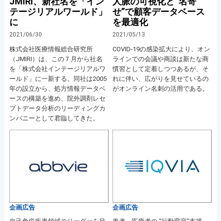
JMIRI、新社名を「イン
人脈の可視化と“名寄
テージリアルワールド」
せ”で顧客データベース
に
を最適化
2021/06/30
2021/05/13
株式会社医療情報総合研究所
COVID-19の感染拡大により、オン
（JMIRI）は、この７月から社名
ラインでの会議や商談は新たな商
を「株式会社インテージリアルワ
慣習として定着しつつあるが、そ
ールド」に一新する。同社は2005
れに伴い、広がりを見せているの
年の設立から、処方情報データベ
がオンライン名刺の活用である。
ースの構築を進め、院外調剤レセ
プトデータ分析のリーディングカ
ンパニーとして君臨してきた。
企画広告
企画広告