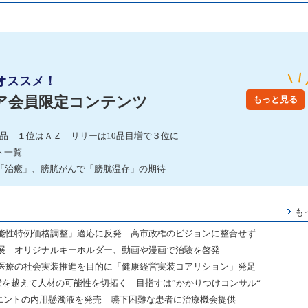
オススメ！
ア会員限定コンテンツ
もっと見る
発品 １位はＡＺ リリーは10品目増で３位に
ト一覧
「治癒」、膀胱がんで「膀胱温存」の期待
も
能性特例価格調整」適応に反発 高市政権のビジョンに整合せず
展 オリジナルキーホルダー、動画や漫画で治験を啓発
医療の社会実装推進を目的に「健康経営実装コアリション」発足
壁を越えて人材の可能性を切拓く 目指すは”かかりつけコンサル“
ミエントの内用懸濁液を発売 嚥下困難な患者に治療機会提供