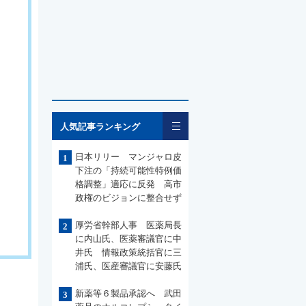
一覧
人気記事ランキング
日本リリー マンジャロ皮
1
下注の「持続可能性特例価
格調整」適応に反発 高市
政権のビジョンに整合せず
厚労省幹部人事 医薬局長
2
に内山氏、医薬審議官に中
井氏 情報政策統括官に三
浦氏、医産審議官に安藤氏
新薬等６製品承認へ 武田
3