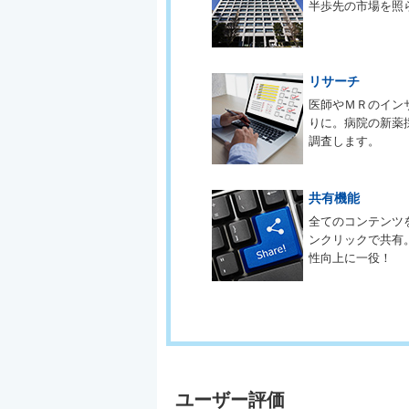
半歩先の市場を照
リサーチ
医師やＭＲのイン
りに。病院の新薬
調査します。
共有機能
全てのコンテンツ
ンクリックで共有
性向上に一役！