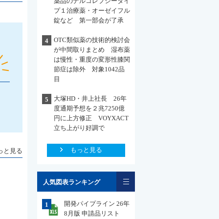
薬品のナルコレプシータイ
プ１治療薬・オーゼイフル
錠など 第一部会が了承
OTC類似薬の技術的検討会
4
が中間取りまとめ 湿布薬
は慢性・重度の変形性膝関
節症は除外 対象1042品
目
大塚HD・井上社長 26年
5
度通期予想を２兆7250億
円に上方修正 VOYXACT
立ち上がり好調で
もっと見る
っと見る
一覧
人気図表ランキング
開発パイプライン 26年
1
8月版 申請品リスト