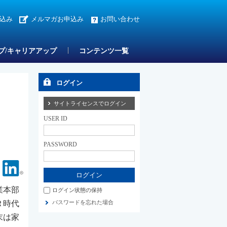
込み
メルマガお申込み
お問い合わせ
プ/キャリアアップ
コンテンツ一覧
ログイン
サイトライセンスでログイン
USER ID
PASSWORD
Facebook
Linkedin
業本部
ログイン状態の保持
Ｒ時代
パスワードを忘れた場合
末は家