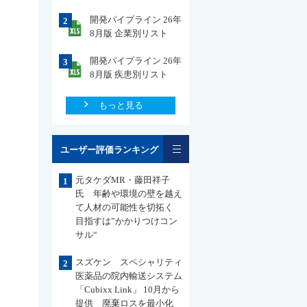
開発パイプライン 26年
2
8月版 企業別リスト
開発パイプライン 26年
3
8月版 疾患別リスト
もっと見る
一覧
ユーザー評価ランキング
元タケダMR・藤田祥子
1
氏 年齢や環境の壁を越え
て人材の可能性を切拓く
目指すは”かかりつけコン
サル“
スズケン スペシャリティ
2
医薬品の院内輸送システム
「Cubixx Link」 10月から
提供 廃棄ロスを最小化