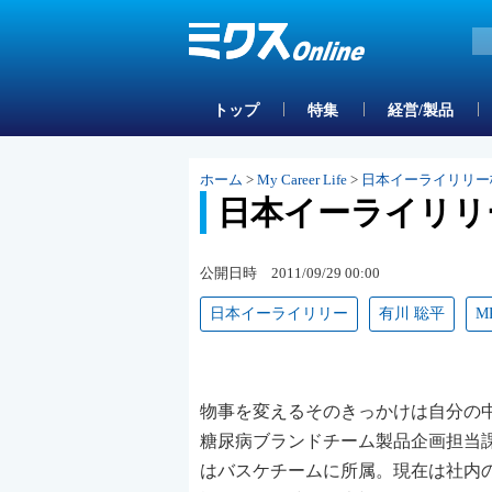
トップ
特集
経営/製品
ホーム
>
My Career Life
>
日本イーライリリー
日本イーライリリ
公開日時 2011/09/29 00:00
日本イーライリリー
有川 聡平
M
物事を変えるそのきっかけは自分の
糖尿病ブランドチーム製品企画担当
はバスケチームに所属。現在は社内