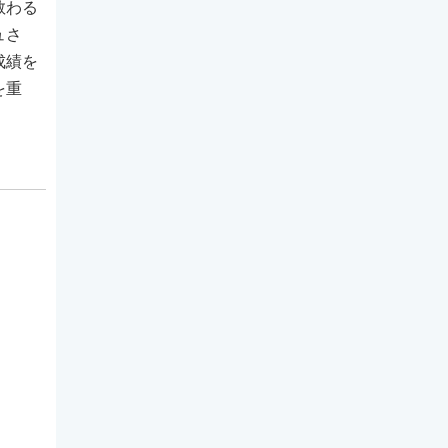
教わる
ュさ
成績を
を重