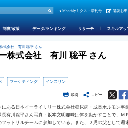
Monthlyミクス・増刊号
講読お申
制度/政策
データ/ランキング
リサーチ
スキルアッ
株式会社 有川 聡平 さん
ー株式会社 有川 聡平 さん
R
マーケティング
インスリン
Twitter
印刷
コピー
中にある日本イーライリリー株式会社糖尿病・成長ホルモン事
課長有川聡平さん写真：坂本文明趣味は体を動かすことで、Ｍ
のフットサルチームに参加している。また、２児の父として週