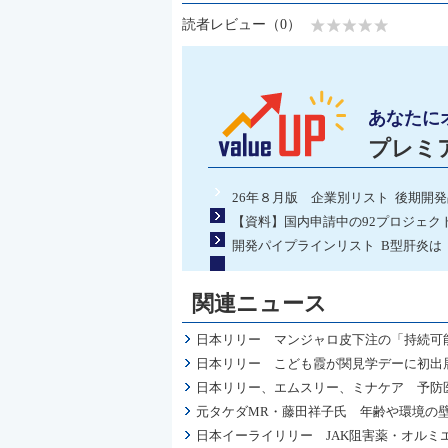
読者レビュー（0）
あなたに
プレミ
26年８月版 企業別リスト 後期開
【資料】国内申請中の92プロジェク
開発パイプラインリスト B型肝炎は
関連ニュース
日本リリー マンジャロ皮下注の「持続可
日本リリー こども霞が関見学デーに初出
日本リリー、エムスリー、ミナケア 予防
元タケダMR・藤田祥子氏 年齢や環境の
日本イーライリリー JAK阻害薬・オル