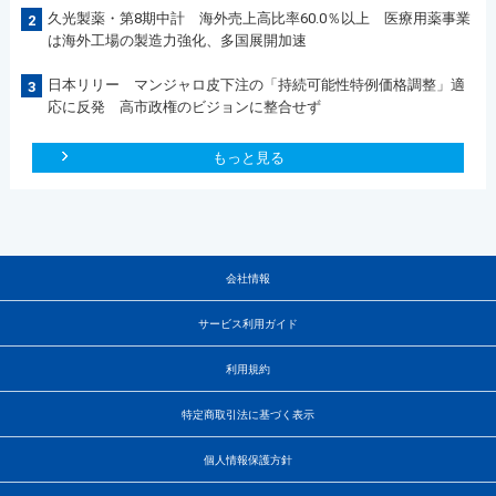
久光製薬・第8期中計 海外売上高比率60.0％以上 医療用薬事業
2
は海外工場の製造力強化、多国展開加速
日本リリー マンジャロ皮下注の「持続可能性特例価格調整」適
3
応に反発 高市政権のビジョンに整合せず
もっと見る
会社情報
サービス利用ガイド
利用規約
特定商取引法に基づく表示
個人情報保護方針