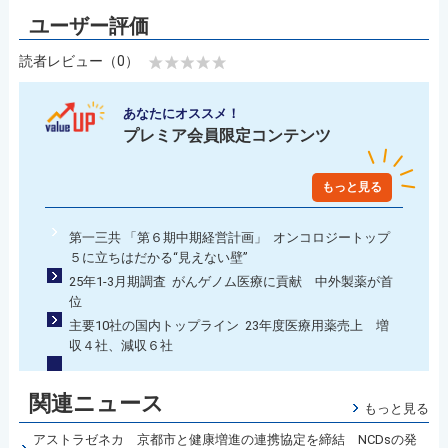
読者レビュー（0）
あなたにオススメ！
プレミア会員限定コンテンツ
もっと見る
第一三共 「第６期中期経営計画」 オンコロジートップ
５に立ちはだかる“見えない壁”
25年1-3月期調査 がんゲノム医療に貢献 中外製薬が首
位
主要10社の国内トップライン 23年度医療用薬売上 増
収４社、減収６社
関連ニュース
もっと見る
アストラゼネカ 京都市と健康増進の連携協定を締結 NCDsの発