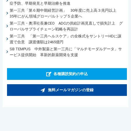
症予防、早期発見と早期治療を推進
第一三共「第６期中期経営計画」 30年度に売上高３兆円以上
35年にがん領域グローバルトップ５企業へ
第一三共・奥澤社長兼CEO ADCの供給計画見直しで損失計上 グ
ローバルサプライチェーン戦略を再設計
第一三共 「第一三共ヘルスケア」の全株式をサントリーHDに譲
渡で合意 譲渡価額は2465億円
SB TEMPUS 中外製薬と第一三共に「マルチモーダルデータ」サ
ービス提供開始 革新的新薬開発を支援
各種購読契約の申込
無料メールマガジンの登録