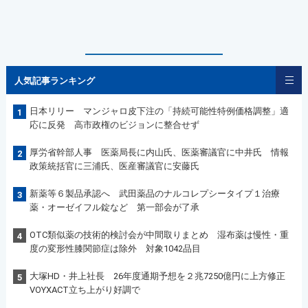
人気記事ランキング
日本リリー マンジャロ皮下注の「持続可能性特例価格調整」適
1
応に反発 高市政権のビジョンに整合せず
厚労省幹部人事 医薬局長に内山氏、医薬審議官に中井氏 情報
2
政策統括官に三浦氏、医産審議官に安藤氏
新薬等６製品承認へ 武田薬品のナルコレプシータイプ１治療
3
薬・オーゼイフル錠など 第一部会が了承
OTC類似薬の技術的検討会が中間取りまとめ 湿布薬は慢性・重
4
度の変形性膝関節症は除外 対象1042品目
大塚HD・井上社長 26年度通期予想を２兆7250億円に上方修正
5
VOYXACT立ち上がり好調で