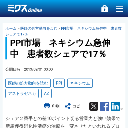
ホーム
>
医師の処方動向をよむ
>
PPI市場 ネキシウム急伸中 患者数
シェアで17％
PPI市場 ネキシウム急伸
中 患者数シェアで17％
公開日時 2013/09/01 00:00
医師の処方動向を読む
PPI
ネキシウム
アストラゼネカ
AZ
Twitter
Facebook
Lin
印刷
コピー
シェア２番手との差10ポイント切る営業力と強い効果で
新患獲得消化性潰瘍の治療を一変させたといわれるプロ