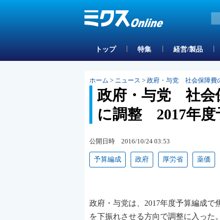
トップ
特集
経営/製品
ホーム
>
ニュース
>
政府・与党 社会保障費の
政府・与党 社会保
に調整 2017年
公開日時 2016/10/24 03:53
予算編成
政府
厚労省
薬価
政府・与党は、2017年度予算編成で
を下振れさせる方向で調整に入った。