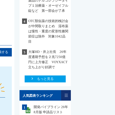
薬品のナルコレプシータイ
プ１治療薬・オーゼイフル
錠など 第一部会が了承
OTC類似薬の技術的検討会
4
が中間取りまとめ 湿布薬
は慢性・重度の変形性膝関
節症は除外 対象1042品
目
大塚HD・井上社長 26年
稿する
5
度通期予想を２兆7250億
円に上方修正 VOYXACT
立ち上がり好調で
もっと見る
一覧
人気図表ランキング
開発パイプライン 26年
1
8月版 申請品リスト