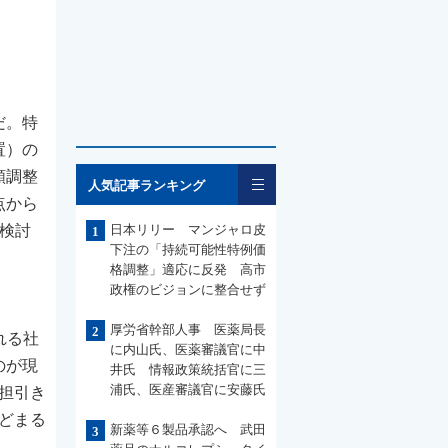
だ。特
置）の
一覧
額調整
人気記事ランキング
点から
検討
日本リリー マンジャロ皮
1
下注の「持続可能性特例価
格調整」適応に反発 高市
政権のビジョンに整合せず
厚労省幹部人事 医薬局長
2
れる社
に内山氏、医薬審議官に中
のが現
井氏 情報政策統括官に三
浦氏、医産審議官に安藤氏
負担引き
どまる
新薬等６製品承認へ 武田
3