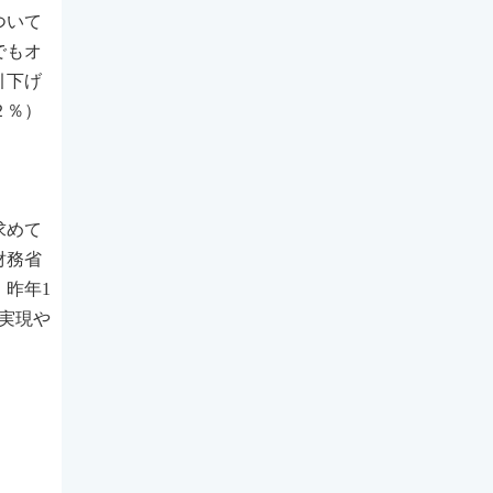
ついて
でもオ
引下げ
２％）
求めて
財務省
、昨年1
実現や