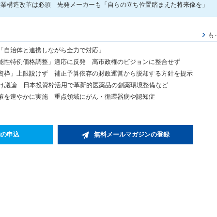
産業構造改革は必須 先発メーカーも「自らの立ち位置踏まえた将来像を」
も
「自治体と連携しながら全力で対応」
能性特例価格調整」適応に反発 高市政権のビジョンに整合せず
資枠」上限設けず 補正予算依存の財政運営から脱却する方針を提示
向け議論 日本投資枠活用で革新的医薬品の創薬環境整備など
策を速やかに実施 重点領域にがん・循環器病や認知症
約の申込
無料メールマガジンの登録