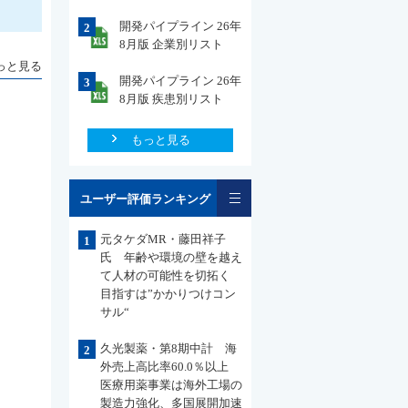
開発パイプライン 26年
2
8月版 企業別リスト
っと見る
開発パイプライン 26年
3
8月版 疾患別リスト
もっと見る
一覧
ユーザー評価ランキング
元タケダMR・藤田祥子
1
氏 年齢や環境の壁を越え
て人材の可能性を切拓く
目指すは”かかりつけコン
サル“
久光製薬・第8期中計 海
2
外売上高比率60.0％以上
医療用薬事業は海外工場の
製造力強化、多国展開加速