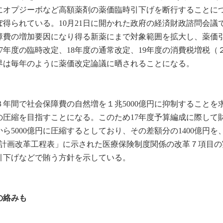
にオプジーボなど高額薬剤の薬価臨時引下げを断行することに
得られている。10月21日に開かれた政府の経済財政諮問会議
障費の増加要因になり得る新薬にまで対象範囲を拡大し、薬価
7年度の臨時改定、18年度の通常改定、19年度の消費税増税（
界は毎年のように薬価改定論議に晒されることになる。
の３年間で社会保障費の自然増を１兆5000億円に抑制することを
への圧縮を目指すことになる。このため17年度予算編成に際して
から5000億円に圧縮するとしており、その差額分の1400億円を
生計画改革工程表」に示された医療保険制度関係の改革７項目の
引下げなどで賄う方針を示している。
の絡みも