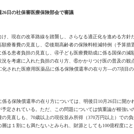
26日の社保審医療保険部会で審議
に向け、現在の改革路線を踏襲し、さらなる適正化を進める方針
高額療養費の見直し、②後期高齢者の保険料軽減特例（予算措
に係る患者負担の見直し、④子ども医療費助成に係る国保の減
状況を考慮に入れた負担の在り方、⑥かかりつけ医の普及の観
C化された医療用医薬品に係る保険償還率の在り方―の7項目の
に係る保険償還率の在り方については、明後日10月26日に開か
が予定されている。ただ、この問題については慎重論が根強い
の見直しも、70歳以上の現役並み所得（370万円以上）での
層は１割にも満たないとみられ、財源としても100億程度にと