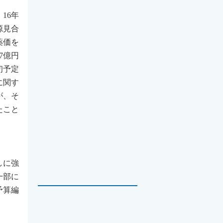
16年
源見合
薬価を
7億円
初予定
に関す
が、そ
たこと
しに強
一部に
予算編