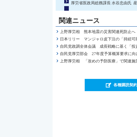
厚労省医政局総務課長 水谷忠由氏 
関連ニュース
上野厚労相 熊本地震の災害関連死防止へ
日本リリー マンジャロ皮下注の「持続可
自民党政調全体会議 成長戦略に基く「投
自民党厚労部会 27年度予算概算要求に
上野厚労相 「攻めの予防医療」で関連施
各種購読契