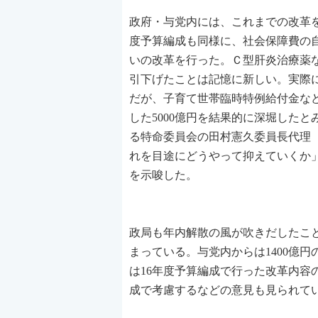
政府・与党内には、これまでの改革
度予算編成も同様に、社会保障費の自然
いの改革を行った。Ｃ型肝炎治療薬
引下げたことは記憶に新しい。実際に、
だが、子育て世帯臨時特例給付金など
した5000億円を結果的に深堀した
る特命委員会の田村憲久委員長代理（
れを目途にどうやって抑えていくか
を示唆した。
政局も年内解散の風が吹きだしたこ
まっている。与党内からは1400億
は16年度予算編成で行った改革内容
成で考慮するなどの意見も見られて