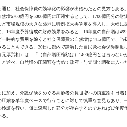
を通じ、社会保障費の効率化の影響が出始めたとの見方もある。
増6700億円を5000億円に圧縮するとして、1700億円分の財
など市場規模の大きな薬剤に特例拡大再算定を導入し、大幅に
16年度予算編成の財政効果をみると、16年度の自然増は499
一時的な費用を除くと社会保障費の自然増は4412億円で、当
とみることもできる。20日に都内で講演した自民党社会保障制度
元厚労相）は、「（自然増圧縮額は）1400億円とは言わない
」と述べ、自然増の圧縮額を含めて政府・与党間で調整に入っ
とに加え、介護保険をめぐる高齢者の負担増への慎重論も日増
円の圧縮を単年度ベースで行うことに対して慎重な意見もあり、
の検証を行い、仮に深堀した部分が存在するのであれば17年度
いる。