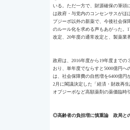
いる。ただ一方で、財源確保の筆頭
は政府・与党内のコンセンサスがほぼ
プジーボ以外の新薬で、今後社会保
のルール化を求める声もあがった。1
改定、20年度の通常改定と、製薬業
政府は、2016年度から19年度まで
おり、単年度でならすと5000億円
は、社会保障費の自然増を6400億円
2月に閣議決定した「経済・財政再
オプジーボなど高額薬剤の薬価臨時
◎高齢者の負担増に慎重論 政局と