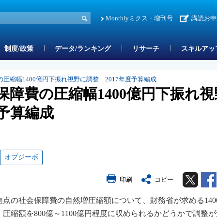
Monthlyミクス・増刊号
講読お申
制度/政策
データ/ランキング
リサーチ
スキルアッ
圧縮幅1400億円下振れ視野に調整 2017年度予算編成
障費の圧縮幅1400億円下振れ視
度予算編成
オプジーボ
Twitter
印刷
コピー
焦点の社会保障費の自然増圧縮額について、財務省が求める140
圧縮額を800億～1100億円程度に収められるかどうかで調整