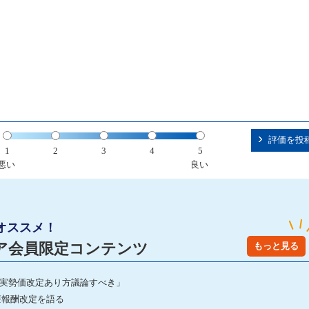
評価を投
1
2
3
4
5
悪い
良い
オススメ！
ア会員限定コンテンツ
もっと見る
「実勢価改定あり方議論すべき」
療報酬改定を語る