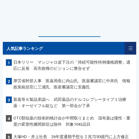
人気記事ランキング
日本リリー マンジャロ皮下注の「持続可能性特例価格調整」適
1
応に反発 高市政権のビジョンに整合せず
厚労省幹部人事 医薬局長に内山氏、医薬審議官に中井氏 情報
2
政策統括官に三浦氏、医産審議官に安藤氏
新薬等６製品承認へ 武田薬品のナルコレプシータイプ１治療
3
薬・オーゼイフル錠など 第一部会が了承
OTC類似薬の技術的検討会が中間取りまとめ 湿布薬は慢性・重
4
度の変形性膝関節症は除外 対象1042品目
大塚HD・井上社長 26年度通期予想を２兆7250億円に上方修正
5