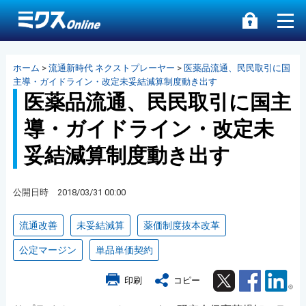
ホーム
>
流通新時代 ネクストプレーヤー
>
医薬品流通、民民取引に国
主導・ガイドライン・改定未妥結減算制度動き出す
医薬品流通、民民取引に国主
導・ガイドライン・改定未
妥結減算制度動き出す
公開日時 2018/03/31 00:00
流通改善
未妥結減算
薬価制度抜本改革
公定マージン
単品単価契約
Twitter
Facebook
Lin
印刷
コピー