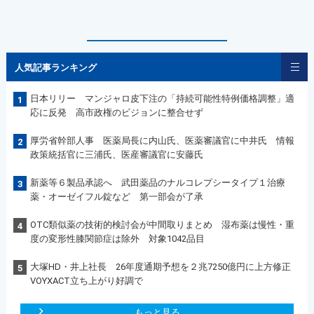
人気記事ランキング
日本リリー マンジャロ皮下注の「持続可能性特例価格調整」適
1
応に反発 高市政権のビジョンに整合せず
厚労省幹部人事 医薬局長に内山氏、医薬審議官に中井氏 情報
2
政策統括官に三浦氏、医産審議官に安藤氏
新薬等６製品承認へ 武田薬品のナルコレプシータイプ１治療
3
薬・オーゼイフル錠など 第一部会が了承
OTC類似薬の技術的検討会が中間取りまとめ 湿布薬は慢性・重
4
度の変形性膝関節症は除外 対象1042品目
大塚HD・井上社長 26年度通期予想を２兆7250億円に上方修正
5
VOYXACT立ち上がり好調で
もっと見る