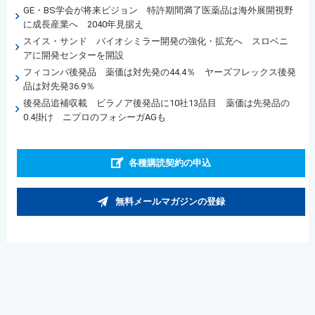
GE・BS学会が将来ビジョン 特許期間満了医薬品は海外展開視野
に成長産業へ 2040年見据え
スイス・サンド バイオシミラー開発の強化・拡充へ スロベニ
アに開発センターを開設
フィコンパ後発品 薬価は対先発の44.4％ ヤーズフレックス後発
品は対先発36.9％
後発品追補収載 ビラノア後発品に10社13品目 薬価は先発品の
0.4掛け ニプロのフォシーガAGも
各種購読契約の申込
無料メールマガジンの登録