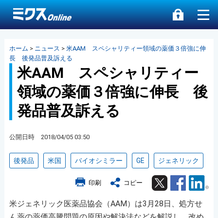
ホーム
>
ニュース
>
米AAM スペシャリティー領域の薬価３倍強に伸
長 後発品普及訴える
米AAM スペシャリティー
領域の薬価３倍強に伸長 後
発品普及訴える
公開日時 2018/04/05 03:50
後発品
米国
バイオシミラー
GE
ジェネリック
Twitter
Facebook
Lin
印刷
コピー
米ジェネリック医薬品協会（AAM）は3月28日、処方せ
ん薬の薬価高騰問題の原因や解決法などを解説し、改め