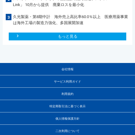
Link」 10月から提供 廃棄ロスを最小化
久光製薬・第8期中計 海外売上高比率60.0％以上 医療用薬事業
3
は海外工場の製造力強化、多国展開加速
もっと見る
会社情報
サービス利用ガイド
利用規約
特定商取引法に基づく表示
個人情報保護方針
二次利用について