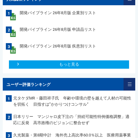
開発パイプライン 26年8月版 企業別リスト
1
開発パイプライン 26年8月版 申請品リスト
2
開発パイプライン 26年8月版 疾患別リスト
3
もっと見る
ユーザー評価ランキング
元タケダMR・藤田祥子氏 年齢や環境の壁を越えて人材の可能性
1
を切拓く 目指すは”かかりつけコンサル“
日本リリー マンジャロ皮下注の「持続可能性特例価格調整」適
2
応に反発 高市政権のビジョンに整合せず
久光製薬・第8期中計 海外売上高比率60.0％以上 医療用薬事業
3