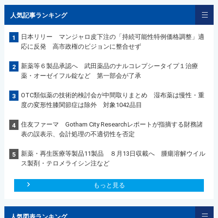
人気記事ランキング
日本リリー マンジャロ皮下注の「持続可能性特例価格調整」適
1
応に反発 高市政権のビジョンに整合せず
新薬等６製品承認へ 武田薬品のナルコレプシータイプ１治療
2
薬・オーゼイフル錠など 第一部会が了承
OTC類似薬の技術的検討会が中間取りまとめ 湿布薬は慢性・重
3
度の変形性膝関節症は除外 対象1042品目
住友ファーマ Gotham City Researchレポートが指摘する財務諸
4
表の誤表示、会計処理の不適切性を否定
新薬・再生医療等製品11製品 ８月13日収載へ 腫瘍溶解ウイル
5
ス製剤・テロメライシン注など
もっと見る
人気図表ランキング