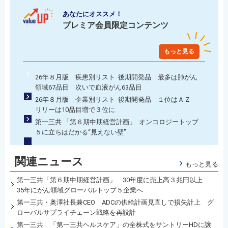
あなたにオススメ！
プレミア会員限定コンテンツ
もっと見る
26年８月版 疾患別リスト 後期開発品 最多は肺がん
領域67品目 次いで血液がん63品目
26年８月版 企業別リスト 後期開発品 １位はＡＺ
リリーは10品目増で３位に
第一三共 「第６期中期経営計画」 オンコロジートップ
５に立ちはだかる“見えない壁”
関連ニュース
もっと見る
第一三共「第６期中期経営計画」 30年度に売上高３兆円以上
35年にがん領域グローバルトップ５企業へ
第一三共・奥澤社長兼CEO ADCの供給計画見直しで損失計上 グ
ローバルサプライチェーン戦略を再設計
第一三共 「第一三共ヘルスケア」の全株式をサントリーHDに譲