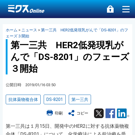
ホーム
>
ニュース
>
第一三共 HER2低発現乳がんで「DS-8201」のフ
ェーズ３開始
第一三共 HER2低発現乳が
んで「DS-8201」のフェーズ
３開始
公開日時 2019/01/16 03:50
抗体薬物複合体
DS-8201
第一三共
Twitter
Facebook
Lin
印刷
コピー
第一三共は１月15日、開発中のHER2に対する抗体薬物複
合体「DS-8201」について、化学療法による前治療を受