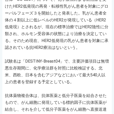
けたHER2低発現の再発・転移性乳がん患者を対象にグロ
ーバルフェーズ３を開始したと発表した。乳がん患者全
体の４割以上に低レベルのHER2が発現している（HER2
低発現）とされるが、現在の標準治療ではHER2陰性に分
類され、ホルモン受容体の状態により治療を決定してい
る。そのため現在、HER2低発現の乳がん患者を対象に承
認されている抗HER2療法はないという。
試験名は「DESTINY-Breast04」で、主要評価項目は無増
悪生存期間に、化学療法群を対照に比較検証する。北
米、西欧、日本を含むアジアなどにおいて最大540人以
上の患者を登録する予定としている。
抗体薬物複合体は、抗体医薬と低分子医薬を結合させた
もので、がん細胞に発現している標的因子に抗体医薬が
結合し、それを介して低分子医薬をがん細胞へ直接送達