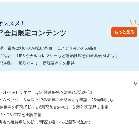
オススメ！
ア会員限定コンテンツ
もっと見る
発品 最多は肺がん領域67品目 次いで血液がん63品目
数92品目 HBVやナルコレプシーなど難治性疾患の新薬候補ずらり
「治癒」、膀胱がんで「膀胱温存」の期待
も
・オベキセリマブ IgG4関連疾患を対象に承認申請
ヒムペブジ ６歳以上12歳未満の小児適応を申請 75mg製剤も
関連疾患の再発予防」の適応追加を申請 先駆的医薬品に指定
・DB-OTOを承認申請
患者の維持療法の投与間隔短縮、小児適応の追加で