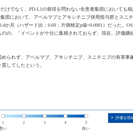
団だけでなく、PD-L1の発現を問わない全患者集団においても
者集団において、アベルマブとアキシチニブ併用投与群とスニ
.4か月（ハザード比：0.69；片側検定p値=0.0001）だった。O
ものの、「イベントが十分に集積されておらず、現在、評価継
認められず、アベルマブ、アキシチニブ、スニチニブの有害事
一貫してしたという。
評価を投
1
2
3
4
5
悪い
良い