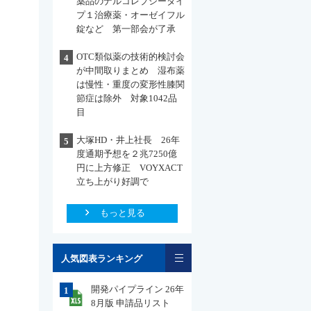
薬品のナルコレプシータイ
プ１治療薬・オーゼイフル
錠など 第一部会が了承
OTC類似薬の技術的検討会
4
が中間取りまとめ 湿布薬
は慢性・重度の変形性膝関
節症は除外 対象1042品
目
大塚HD・井上社長 26年
5
度通期予想を２兆7250億
円に上方修正 VOYXACT
立ち上がり好調で
もっと見る
一覧
人気図表ランキング
開発パイプライン 26年
1
8月版 申請品リスト