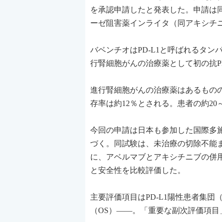
を承認申請したと発表した。申請は
ーゼ阻害薬インライタ（同アキシチ
バベンチオはPD-L1と呼ばれるタン
行腎細胞がんの治療薬として初の抗P
進行腎細胞がんの治療薬はあるもの
存率は約12％とされる。患者の約2
今回の申請は日本も参加した国際多施設共
づく。同試験は、未治療の切除不能ま
に、アベルマブとアキシチニブの併
と安全性を比較評価した。
主要評価項目はPD-L1陽性患者集
（OS）――。「重要な副次評価項目」