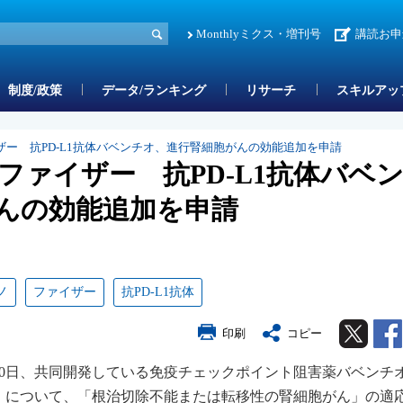
Monthlyミクス・増刊号
講読お申
制度/政策
データ/ランキング
リサーチ
スキルアッ
ー 抗PD-L1抗体バベンチオ、進行腎細胞がんの効能追加を申請
ファイザー 抗PD-L1抗体バベ
んの効能追加を申請
ノ
ファイザー
抗PD-L1抗体
Twitter
印刷
コピー
30日、共同開発している免疫チェックポイント阻害薬バベンチ
）について、「根治切除不能または転移性の腎細胞がん」の適