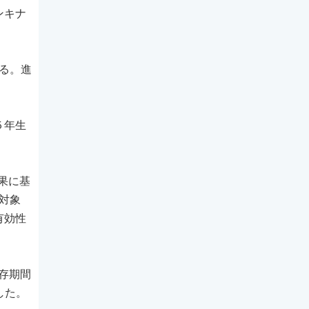
ンキナ
れる。進
５年生
結果に基
対象
有効性
生存期間
した。