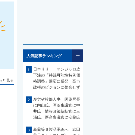
一覧
人気記事ランキング
日本リリー マンジャロ皮
1
下注の「持続可能性特例価
っと見る
格調整」適応に反発 高市
政権のビジョンに整合せず
厚労省幹部人事 医薬局長
2
に内山氏、医薬審議官に中
井氏 情報政策統括官に三
浦氏、医産審議官に安藤氏
新薬等６製品承認へ 武田
3