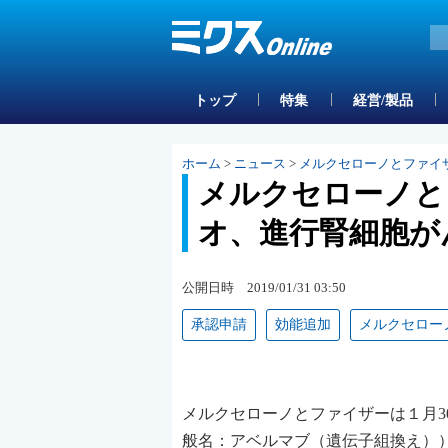
トップ
特集
経営/製品
ホーム
>
ニュース
>
メルクセローノとファイザ
メルクセローノと
オ、進行腎細胞が
公開日時 2019/01/31 03:50
承認申請
効能追加
メルクセロー
メルクセローノとファイザーは１月
般名：アベルマブ（遺伝子組換え）