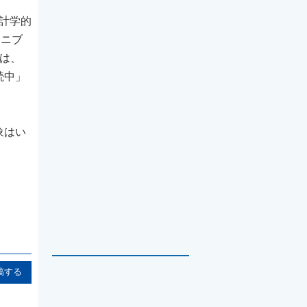
統計学的
チニブ
Sは、
続中」
象はい
稿する