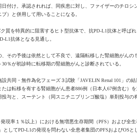
同日付け。承認されれば、同疾患に対し、ファイザーのチロシ
ニブ）と併用して用いることになる。
パク質を特異的に阻害するヒト型抗体で、抗PD-L1抗体と呼ば
D-L1抗体となる見通し。
の、その予後は依然として不良で、遠隔転移した腎細胞がんの
0～30％が初診時に転移期の腎細胞がんと診断されている。
同・無作為化フェーズ３試験「JAVELIN Renal 101」の
たは転移を有する腎細胞がん患者886例（日本人67例含む）を
用投与と、スーテント（同スニチニブリンゴ酸塩）単剤投与の
団（発現率１％以上）における無増悪生存期間（PFS）および全
としてPD-L1の発現を問わない全患者集団のPFSおよびOSと