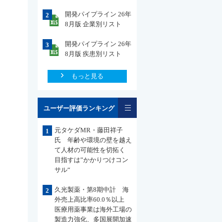
開発パイプライン 26年
2
8月版 企業別リスト
開発パイプライン 26年
3
8月版 疾患別リスト
もっと見る
一覧
ユーザー評価ランキング
元タケダMR・藤田祥子
1
氏 年齢や環境の壁を越え
て人材の可能性を切拓く
目指すは”かかりつけコン
サル“
久光製薬・第8期中計 海
2
外売上高比率60.0％以上
医療用薬事業は海外工場の
製造力強化、多国展開加速