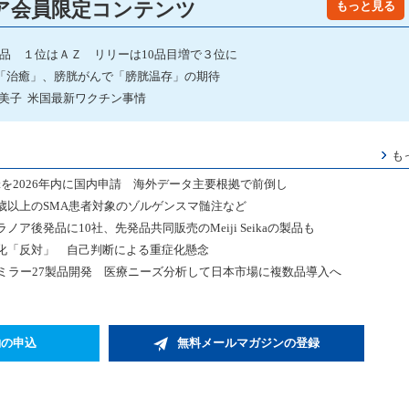
ア会員限定コンテンツ
もっと見る
発品 １位はＡＺ リリーは10品目増で３位に
「治癒」、膀胱がんで「膀胱温存」の期待
由美子 米国最新ワクチン事情
も
statを2026年内に国内申請 海外データ主要根拠で前倒し
歳以上のSMA患者対象のゾルゲンスマ髄注など
後発品に10社、先発品共同販売のMeiji Seikaの製品も
C化「反対」 自己判断による重症化懸念
ミラー27製品開発 医療ニーズ分析して日本市場に複数品導入へ
約の申込
無料メールマガジンの登録