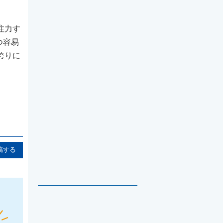
に注力す
つ容易
誇りに
稿する