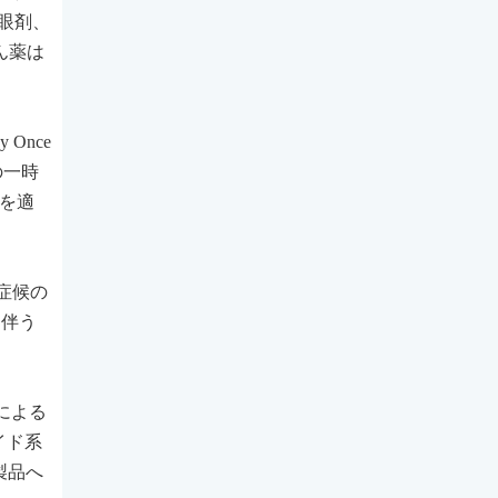
点眼剤、
ん薬は
y Once
の一時
和を適
び症候の
に伴う
Cによる
イド系
製品へ