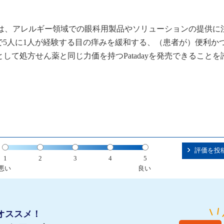
北米地区社長は、アレルギー領域での眼科用製品やソリューションの提供
で5人に1人が経験する目の痒みを緩和する、（患者が）便利か
して処方せん薬と同じ力価を持つPatadayを発売できることを
評価を投
1
2
3
4
5
悪い
良い
オススメ！