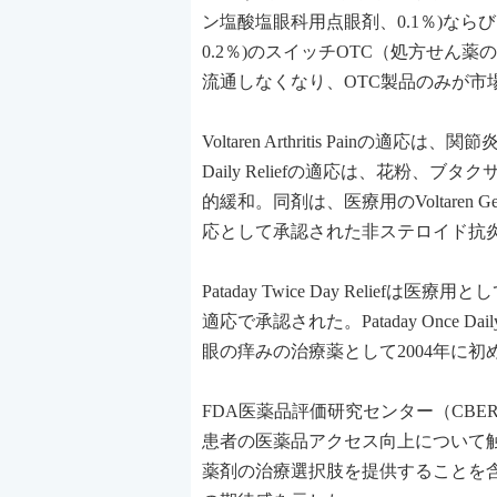
ン塩酸塩眼科用点眼剤、0.1％)ならびに同社
0.2％)のスイッチOTC（処方せ
流通しなくなり、OTC製品のみが市
Voltaren Arthritis Painの適応は、関節
Daily Reliefの適応は、花粉
的緩和。同剤は、医療用のVoltaren
応として承認された非ステロイド抗炎症
Pataday Twice Day Relie
適応で承認された。Pataday Once D
眼の痒みの治療薬として2004年に
FDA医薬品評価研究センター（CBER）
患者の医薬品アクセス向上について
薬剤の治療選択肢を提供することを