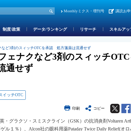
Monthlyミクス・増刊号
講読お申
制度/政策
データ/ランキング
リサーチ
スキルアッ
クなど3剤のスィッチOTCを承認 処方箋薬は流通せず
フェナクなど3剤のスィッチOTC
流通せず
スイッチOTC
Twitter
印刷
コピー
グラクソ・スミスクライン（GSK）の抗消炎剤Voltaren Arthri
）、Alcon社の眼科用薬Pataday Twice Daily Relief(オ