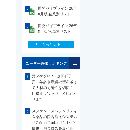
開発パイプライン 26年
2
8月版 企業別リスト
開発パイプライン 26年
3
8月版 疾患別リスト
もっと見る
一覧
ユーザー評価ランキング
元タケダMR・藤田祥子
1
氏 年齢や環境の壁を越え
て人材の可能性を切拓く
目指すは”かかりつけコン
サル“
スズケン スペシャリティ
2
医薬品の院内輸送システム
「Cubixx Link」 10月から
提供 廃棄ロスを最小化