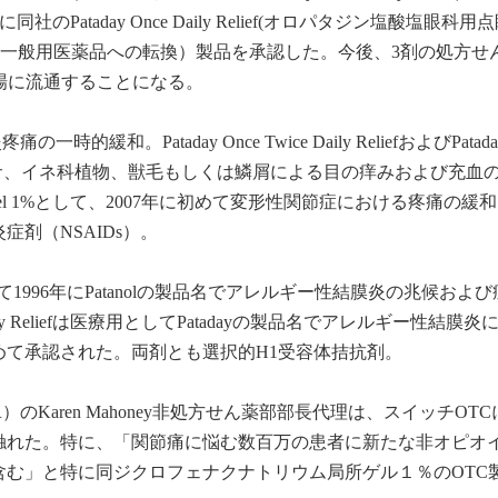
のPataday Once Daily Relief(オロパタジン塩酸塩眼科用
ん薬の一般用医薬品への転換）製品を承認した。今後、3剤の処方せ
場に流通することになる。
炎疼痛の一時的緩和。Pataday Once Twice Daily ReliefおよびPatada
、ブタクサ、イネ科植物、獣毛もしくは鱗屑による目の痒みおよび充血
 Gel 1%として、2007年に初めて変形性関節症における疼痛の緩
剤（NSAIDs）。
fは医療用として1996年にPatanolの製品名でアレルギー性結膜炎の兆候およ
aily Reliefは医療用としてPatadayの製品名でアレルギー性結膜炎
初めて承認された。両剤とも選択的H1受容体拮抗剤。
のKaren Mahoney非処方せん薬部部長代理は、スイッチOT
触れた。特に、「関節痛に悩む数百万の患者に新たな非オピオ
含む」と特に同ジクロフェナクナトリウム局所ゲル１％のOTC