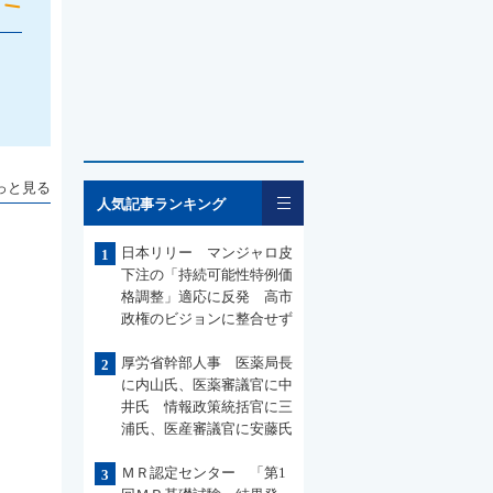
っと見る
一覧
人気記事ランキング
日本リリー マンジャロ皮
1
下注の「持続可能性特例価
格調整」適応に反発 高市
政権のビジョンに整合せず
厚労省幹部人事 医薬局長
2
に内山氏、医薬審議官に中
井氏 情報政策統括官に三
浦氏、医産審議官に安藤氏
ＭＲ認定センター 「第1
3