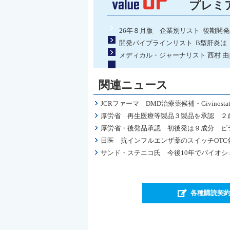
プレミ
26年８月版 企業別リスト 後期開
開発パイプラインリスト B型肝炎は
メディカル・ジャーナリスト 西村 
関連ニュース
JCRファーマ DMD治療薬候補・Givino
厚労省 再生医療等製品３製品を承認 ２
厚労省・後発品承認 初後発は９成分 ビラノア
日医 抗インフルエンザ薬のスイッチOT
サンド・ステニコ氏 今後10年でバイオシ
各種購読契