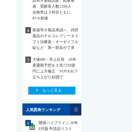
回ＭＲ基礎試験」結果発
表 受験実人数1266人
合格率は３科目ともに
85％前後
新薬等６製品承認へ 武田
4
薬品のナルコレプシータイ
プ１治療薬・オーゼイフル
錠など 第一部会が了承
大塚HD・井上社長 26年
5
度通期予想を２兆7250億
円に上方修正 VOYXACT
立ち上がり好調で
もっと見る
一覧
人気図表ランキング
開発パイプライン 26年
1
8月版 申請品リスト