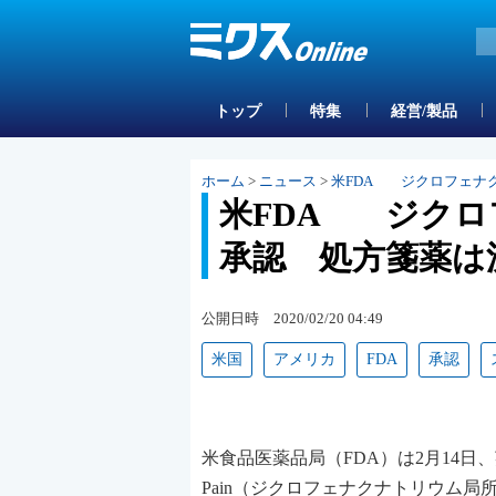
トップ
特集
経営/製品
ホーム
>
ニュース
>
米FDA ジクロフェナ
米FDA ジクロ
承認 処方箋薬は
公開日時 2020/02/20 04:49
米国
アメリカ
FDA
承認
米食品医薬品局（FDA）は2月14日、英・
Pain（ジクロフェナクナトリウム局所ゲル１％