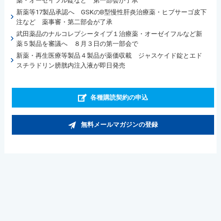
薬・オーゼイフル錠など 第一部会が了承
新薬等17製品承認へ GSKのB型慢性肝炎治療薬・ヒブサーゴ皮下
注など 薬事審・第二部会が了承
武田薬品のナルコレプシータイプ１治療薬・オーゼイフルなど新
薬５製品を審議へ ８月３日の第一部会で
新薬・再生医療等製品４製品が薬価収載 ジャスケイド錠とエド
スチラドリン膀胱内注入液が即日発売
各種購読契約の申込
無料メールマガジンの登録