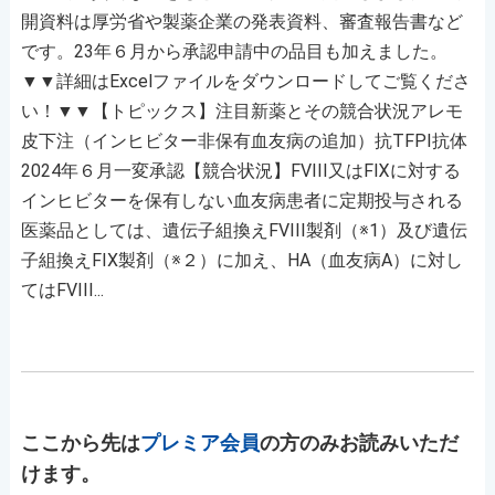
開資料は厚労省や製薬企業の発表資料、審査報告書など
です。23年６月から承認申請中の品目も加えました。
▼▼詳細はExcelファイルをダウンロードしてご覧くださ
い！▼▼【トピックス】注目新薬とその競合状況アレモ
皮下注（インヒビター非保有血友病の追加）抗TFPI抗体
2024年６月一変承認【競合状況】FVIII又はFⅨに対する
インヒビターを保有しない血友病患者に定期投与される
医薬品としては、遺伝子組換えFVIII製剤（※1）及び遺伝
子組換えFIX製剤（※２）に加え、HA（血友病A）に対し
てはFVIII...
ここから先は
プレミア会員
の方のみお読みいただ
けます。