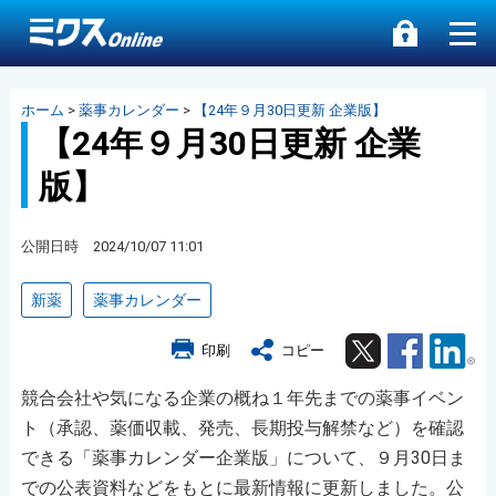
ホーム
>
薬事カレンダー
>
【24年９月30日更新 企業版】
【24年９月30日更新 企業
版】
公開日時 2024/10/07 11:01
新薬
薬事カレンダー
Twitter
Facebook
Lin
印刷
コピー
競合会社や気になる企業の概ね１年先までの薬事イベン
ト（承認、薬価収載、発売、長期投与解禁など）を確認
できる「薬事カレンダー企業版」について、９月30日ま
での公表資料などをもとに最新情報に更新しました。公