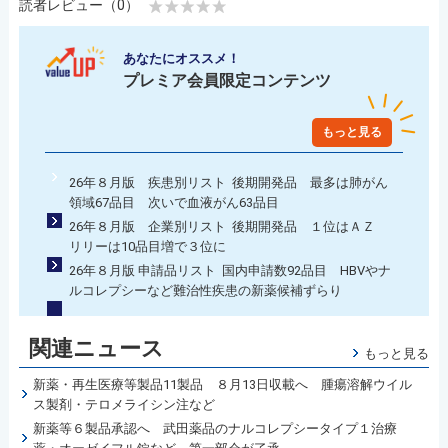
読者レビュー（0）
あなたにオススメ！
プレミア会員限定コンテンツ
もっと見る
26年８月版 疾患別リスト 後期開発品 最多は肺がん
領域67品目 次いで血液がん63品目
26年８月版 企業別リスト 後期開発品 １位はＡＺ
リリーは10品目増で３位に
26年８月版 申請品リスト 国内申請数92品目 HBVやナ
ルコレプシーなど難治性疾患の新薬候補ずらり
関連ニュース
もっと見る
新薬・再生医療等製品11製品 ８月13日収載へ 腫瘍溶解ウイル
ス製剤・テロメライシン注など
新薬等６製品承認へ 武田薬品のナルコレプシータイプ１治療