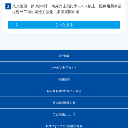
久光製薬・第8期中計 海外売上高比率60.0％以上 医療用薬事業
3
は海外工場の製造力強化、多国展開加速
もっと見る
会社情報
サービス利用ガイド
利用規約
特定商取引法に基づく表示
個人情報保護方針
二次利用について
Monthlyミクス登録住所変更