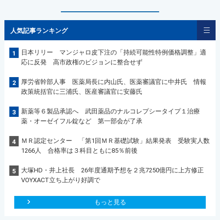
人気記事ランキング
日本リリー マンジャロ皮下注の「持続可能性特例価格調整」適
1
応に反発 高市政権のビジョンに整合せず
厚労省幹部人事 医薬局長に内山氏、医薬審議官に中井氏 情報
2
政策統括官に三浦氏、医産審議官に安藤氏
新薬等６製品承認へ 武田薬品のナルコレプシータイプ１治療
3
薬・オーゼイフル錠など 第一部会が了承
ＭＲ認定センター 「第1回ＭＲ基礎試験」結果発表 受験実人数
4
1266人 合格率は３科目ともに85％前後
大塚HD・井上社長 26年度通期予想を２兆7250億円に上方修正
5
VOYXACT立ち上がり好調で
もっと見る