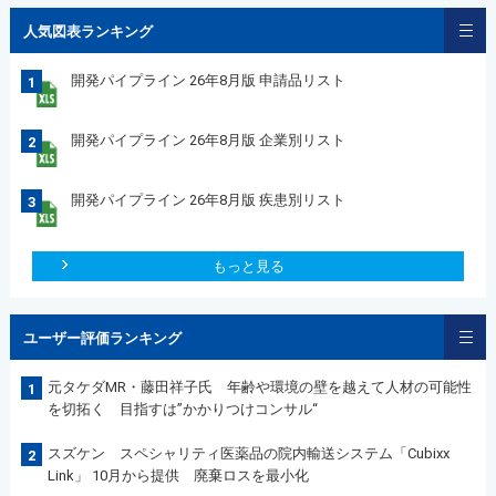
人気図表ランキング
開発パイプライン 26年8月版 申請品リスト
1
開発パイプライン 26年8月版 企業別リスト
2
開発パイプライン 26年8月版 疾患別リスト
3
もっと見る
ユーザー評価ランキング
元タケダMR・藤田祥子氏 年齢や環境の壁を越えて人材の可能性
1
を切拓く 目指すは”かかりつけコンサル“
スズケン スペシャリティ医薬品の院内輸送システム「Cubixx
2
Link」 10月から提供 廃棄ロスを最小化