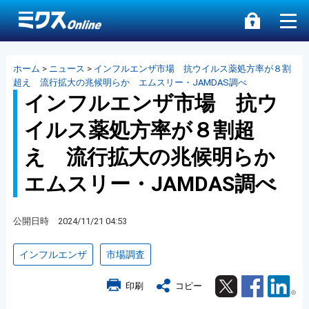
ホーム
>
ニュース
>
インフルエンザ市場 抗ウイルス薬処方率が８割
超え 流行拡大の兆候明らか エムスリー・JAMDAS調べ
インフルエンザ市場 抗ウ
イルス薬処方率が８割超
え 流行拡大の兆候明らか
エムスリー・JAMDAS調べ
公開日時 2024/11/21 04:53
インフルエンザ
市場調査
Twitter
Facebook
Lin
印刷
コピー