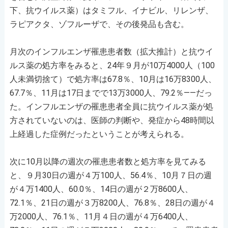
下、抗ウイルス薬）はタミフル、イナビル、リレンザ、
ラピアクタ、ゾフルーザで、その後発品も含む。
月次のインフルエンザ罹患患者数（拡大推計）と抗ウイ
ルス薬の処方率をみると、24年９月が10万4000人（100
人未満切捨て）で処方率は67.8％、10月は16万8300人、
67.7％、11月は17日までで13万3000人、79.2％――だっ
た。インフルエンザの罹患患者全員に抗ウイルス薬が処
方されていないのは、医師の判断や、発症から48時間以
上経過した症例だったということが考えられる。
次に10月以降の週次の罹患患者数と処方率を見てみる
と、９月30日の週が４万100人、56.4％、10月７日の週
が４万1400人、60.0％、14日の週が２万8600人、
72.1％、21日の週が３万8200人、76.8％、28日の週が４
万2000人、76.1％、11月４日の週が４万6400人、