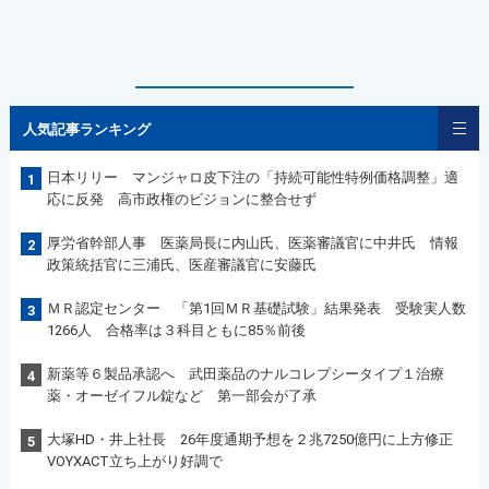
人気記事ランキング
日本リリー マンジャロ皮下注の「持続可能性特例価格調整」適
1
応に反発 高市政権のビジョンに整合せず
厚労省幹部人事 医薬局長に内山氏、医薬審議官に中井氏 情報
2
政策統括官に三浦氏、医産審議官に安藤氏
ＭＲ認定センター 「第1回ＭＲ基礎試験」結果発表 受験実人数
3
1266人 合格率は３科目ともに85％前後
新薬等６製品承認へ 武田薬品のナルコレプシータイプ１治療
4
薬・オーゼイフル錠など 第一部会が了承
大塚HD・井上社長 26年度通期予想を２兆7250億円に上方修正
5
VOYXACT立ち上がり好調で