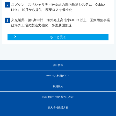
スズケン スペシャリティ医薬品の院内輸送システム「Cubixx
2
Link」 10月から提供 廃棄ロスを最小化
久光製薬・第8期中計 海外売上高比率60.0％以上 医療用薬事業
3
は海外工場の製造力強化、多国展開加速
もっと見る
会社情報
サービス利用ガイド
利用規約
特定商取引法に基づく表示
個人情報保護方針