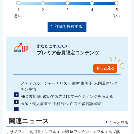
1
2
3
4
5
悪い
良い
評価を投稿する
あなたにオススメ！
プレミア会員限定コンテンツ
もっと見る
メディカル・ジャーナリスト 西村 由美子 米国最新ワク
チン事情
ABC 古川 隆 改めて院内DTCマーケティングを考える
医師・個人事業主 中村浩己 白衣の多言語国家
関連ニュース
もっと見る
サノフィ 高用量インフルエンザHAワクチン・エフルエルダ筋