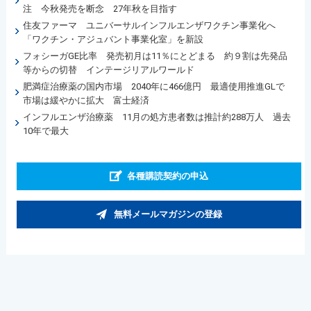
注 今秋発売を断念 27年秋を目指す
住友ファーマ ユニバーサルインフルエンザワクチン事業化へ
「ワクチン・アジュバント事業化室」を新設
フォシーガGE比率 発売初月は11％にとどまる 約９割は先発品
等からの切替 インテージリアルワールド
肥満症治療薬の国内市場 2040年に466億円 最適使用推進GLで
市場は緩やかに拡大 富士経済
インフルエンザ治療薬 11月の処方患者数は推計約288万人 過去
10年で最大
各種購読契約の申込
無料メールマガジンの登録