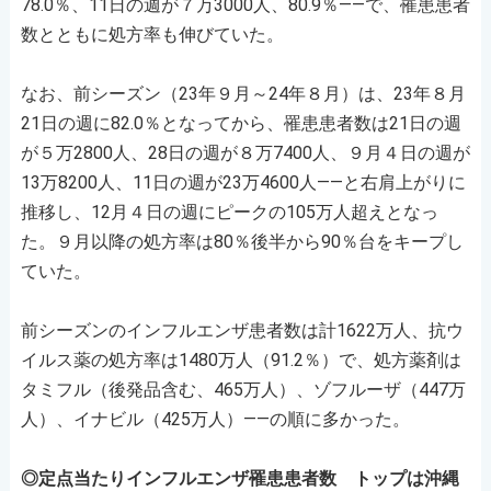
78.0％、11日の週が７万3000人、80.9％――で、罹患患者
数とともに処方率も伸びていた。
なお、前シーズン（23年９月～24年８月）は、23年８月
21日の週に82.0％となってから、罹患患者数は21日の週
が５万2800人、28日の週が８万7400人、９月４日の週が
13万8200人、11日の週が23万4600人――と右肩上がりに
推移し、12月４日の週にピークの105万人超えとなっ
た。９月以降の処方率は80％後半から90％台をキープし
ていた。
前シーズンのインフルエンザ患者数は計1622万人、抗ウ
イルス薬の処方率は1480万人（91.2％）で、処方薬剤は
タミフル（後発品含む、465万人）、ゾフルーザ（447万
人）、イナビル（425万人）――の順に多かった。
◎定点当たりインフルエンザ罹患患者数 トップは沖縄