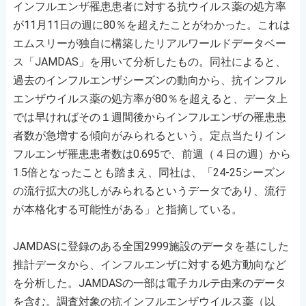
インフルエンザ罹患患者に対する抗ウイルス薬の処方率
が11月11日の週に80％を超えたことがわかった。これは
エムスリーが独自に構築したリアルワールドデータベー
ス「JAMDAS」を用いて分析したもの。同社によると、
過去のインフルエンザシーズンの動向から、抗インフル
エンザウイルス薬の処方率が80％を超えると、データ上
では早ければその１週間後からインフルエンザの罹患患
者数が急増する傾向がみられるという。定点当たりイン
フルエンザ罹患患者数は0.695で、前週（４日の週）から
1.5倍となったことも踏まえ、同社は、「24-25シーズン
の流行拡大の兆しがみられるというデータであり、流行
が本格化する可能性がある」と指摘している。
JAMDASに登録のある全国2999施設のデータを基にした
推計データから、インフルエンザに対する処方動向など
を分析した。JAMDASの一部は電子カルテ由来のデータ
を含む。調査対象の抗インフルエンザウイルス薬（以