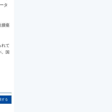
データ
性腫瘍
られて
い。国
稿する