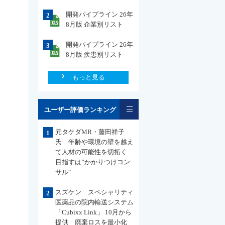
開発パイプライン 26年
2
8月版 企業別リスト
開発パイプライン 26年
3
8月版 疾患別リスト
もっと見る
一覧
ユーザー評価ランキング
元タケダMR・藤田祥子
1
氏 年齢や環境の壁を越え
て人材の可能性を切拓く
目指すは”かかりつけコン
サル“
スズケン スペシャリティ
2
医薬品の院内輸送システム
「Cubixx Link」 10月から
提供 廃棄ロスを最小化