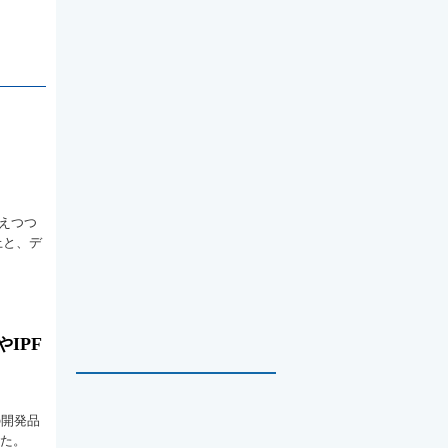
えつつ
上と、デ
IPF
の開発品
った。