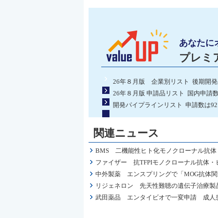
あなたに
プレミ
26年８月版 企業別リスト 後期開
26年８月版 申請品リスト 国内申請
開発パイプラインリスト 申請数は9
関連ニュース
BMS 二機能性ヒト化モノクローナル抗体
ファイザー 抗TFPIモノクローナル抗体・
中外製薬 エンスプリングで「MOG抗体
リジェネロン 先天性難聴の遺伝子治療製品
武田薬品 エンタイビオで一変申請 成人