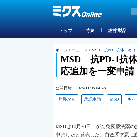
トップ
特集
経営/製品
ホーム
>
ニュース
>
MSD 抗PD-1抗体・
MSD 抗PD-1
応追加を一変申請
公開日時 2025/11/05 04:46
卵巣がん
承認申請
MSD
キイ
MSDは10月30日、がん免疫療法薬
申請したと発表した。白金系抗悪性