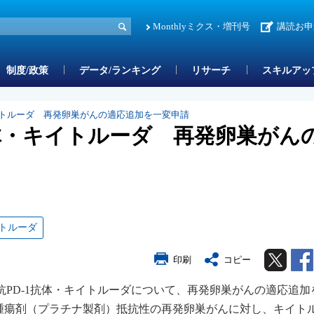
Monthlyミクス・増刊号
講読お申
制度/政策
データ/ランキング
リサーチ
スキルアッ
キイトルーダ 再発卵巣がんの適応追加を一変申請
抗体・キイトルーダ 再発卵巣がん
トルーダ
Twitter
印刷
コピー
の抗PD-1抗体・キイトルーダについて、再発卵巣がんの適応追加
腫瘍剤（プラチナ製剤）抵抗性の再発卵巣がんに対し、キイト