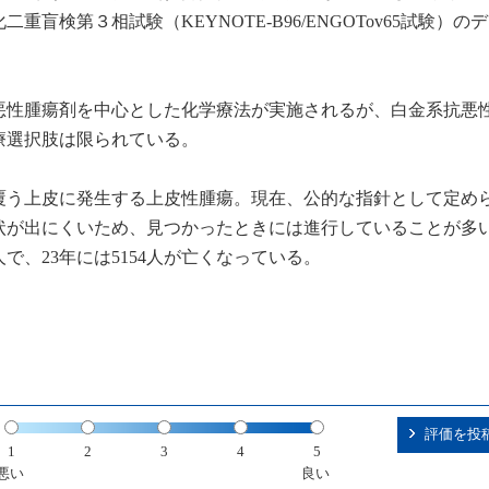
盲検第３相試験（KEYNOTE-B96/ENGOTov65試験）の
悪性腫瘍剤を中心とした化学療法が実施されるが、白金系抗悪
療選択肢は限られている。
を覆う上皮に発生する上皮性腫瘍。現在、公的な指針として定め
状が出にくいため、見つかったときには進行していることが多
6人で、23年には5154人が亡くなっている。
評価を投
1
2
3
4
5
悪い
良い