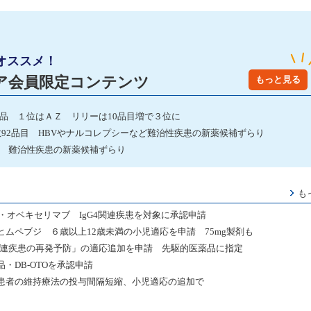
オススメ！
ア会員限定コンテンツ
もっと見る
発品 １位はＡＺ リリーは10品目増で３位に
数92品目 HBVやナルコレプシーなど難治性疾患の新薬候補ずらり
2 難治性疾患の新薬候補ずらり
も
・オベキセリマブ IgG4関連疾患を対象に承認申請
ヒムペブジ ６歳以上12歳未満の小児適応を申請 75mg製剤も
関連疾患の再発予防」の適応追加を申請 先駆的医薬品に指定
・DB-OTOを承認申請
患者の維持療法の投与間隔短縮、小児適応の追加で