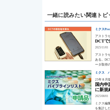
一緒に読みたい関連トピ
ミクスPremi
アストラ
DCT
2025/11/01
アストラ
ある。DC
ータ取得
ミクス 
25年８月
国内申
に新規
2025/08/01
ミクス編
を集計し