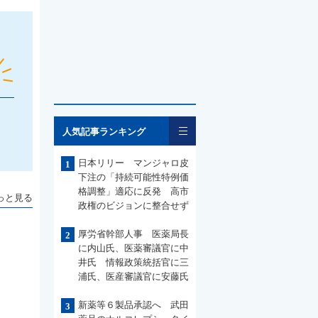
一覧
人気記事ランキング
日本リリー マンジャロ皮
1
下注の「持続可能性特例価
格調整」適応に反発 高市
っと見る
政権のビジョンに整合せず
厚労省幹部人事 医薬局長
2
に内山氏、医薬審議官に中
井氏 情報政策統括官に三
浦氏、医産審議官に安藤氏
新薬等６製品承認へ 武田
3