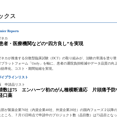
ックス
er Reports
ゼネカ
で患者・医療機関などの“四方良し”を実現
ゼネカが推進する分散型臨床試験（DCT）の取り組みが、治験の常識を塗り替
Tプラットフォーム「Unify」を軸に、患者の通院負担軽減やデータ品質の向
の効率化、コスト・期間短縮を実現。
パイプラインリスト
版 申請品リスト
請数は75 エンハーツ初のがん種横断適応 片頭痛予防や
経口薬
集部が製薬企業76社（内資企業48社、外資企業28社）の国内フェーズ２以降
たところ、７月15日時点で申請中のプロジェクト数（品目数）は75品目とな