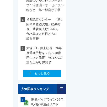
薬品のナルコレプシータイ
プ１治療薬・オーゼイフル
錠など 第一部会が了承
ＭＲ認定センター 「第1
4
回ＭＲ基礎試験」結果発
表 受験実人数1266人
合格率は３科目ともに
85％前後
大塚HD・井上社長 26年
5
度通期予想を２兆7250億
円に上方修正 VOYXACT
立ち上がり好調で
もっと見る
一覧
人気図表ランキング
開発パイプライン 26年
1
8月版 申請品リスト